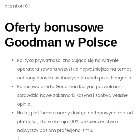
brzmi on G1.
Oferty bonusowe
Goodman w Polsce
Polityka prywatności znajdująca się na witrynie
operatora zawiera wszystkie najważniejsze na temat
ochrony danych osobowych oraz ich przestrzegania.
Bonusowa oferta Goodman Kasyno pozwoli nam
sprawdzić nowe zakamarki kasyna i zdobyć własne
opinie.
Na tej platformie mamy dostęp do topowych metod
płatności, które oferują 100% bezpieczeństwo i
najwyższy poziom profesjonalizmu.
{