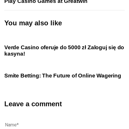
Play Casino Games at Greatwin
s
t
A
A
r
r
You may also like
t
t
i
i
2 years ago
Online Casino
c
c
l
l
Verde Casino oferuje do 5000 zł Zaloguj się do
e
e
kasyna!
2 years ago
Online Casino
Smite Betting: The Future of Online Wagering
Leave a comment