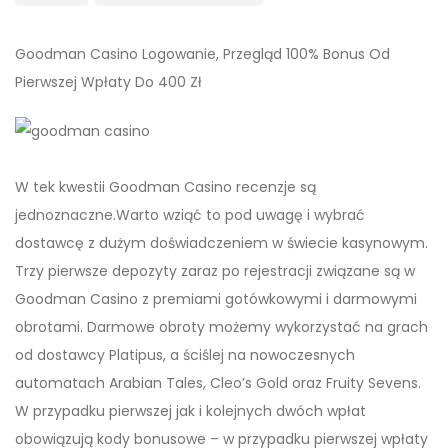
Goodman Casino Logowanie, Przegląd 100% Bonus Od
Pierwszej Wpłaty Do 400 Zł
W tek kwestii Goodman Casino recenzje są
jednoznaczne.Warto wziąć to pod uwagę i wybrać
dostawcę z dużym doświadczeniem w świecie kasynowym.
Trzy pierwsze depozyty zaraz po rejestracji związane są w
Goodman Casino z premiami gotówkowymi i darmowymi
obrotami. Darmowe obroty możemy wykorzystać na grach
od dostawcy Platipus, a ściślej na nowoczesnych
automatach Arabian Tales, Cleo’s Gold oraz Fruity Sevens.
W przypadku pierwszej jak i kolejnych dwóch wpłat
obowiązują kody bonusowe – w przypadku pierwszej wpłaty