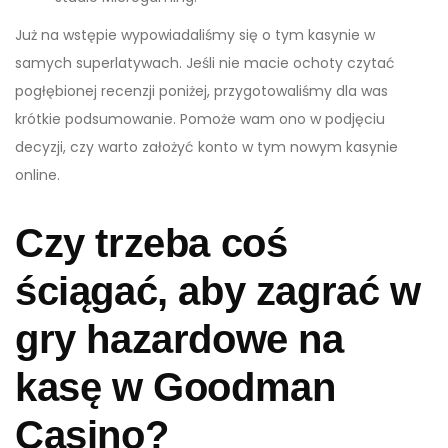
Już na wstępie wypowiadaliśmy się o tym kasynie w
samych superlatywach. Jeśli nie macie ochoty czytać
pogłębionej recenzji poniżej, przygotowaliśmy dla was
krótkie podsumowanie. Pomoże wam ono w podjęciu
decyzji, czy warto założyć konto w tym nowym kasynie
online.
Czy trzeba coś
ściągać, aby zagrać w
gry hazardowe na
kasę w Goodman
Casino?