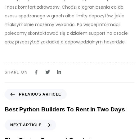
i nasz komfort zdrowotny. Chodzi o ograniczenia co do
czasu spędzanego w grach albo limity depozytów, jakie
maksymalnie możemy wykonać. Po więcej informacji
polecamy skontaktować się z działem support na czacie
oraz przeczytać zakładkę o odpowiedzialnym hazardzie.
SHARE ON
P
PREVIOUS ARTICLE
r
e
Best Python Builders To Rent In Two Days
v
i
N
NEXT ARTICLE
o
e
u
x