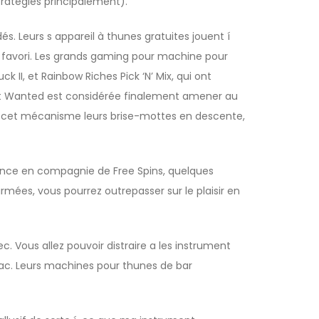
tratégies principalement).
 Leurs s appareil à thunes gratuites jouent í
 favori. Les grands gaming pour machine pour
I, et Rainbow Riches Pick ‘N’ Mix, qui ont
ost Wanted est considérée finalement amener au
 cet mécanisme leurs brise-mottes en descente,
quence en compagnie de Free Spins, quelques
rmées, vous pourrez outrepasser sur le plaisir en
. Vous allez pouvoir distraire a les instrument
mac. Leurs machines pour thunes de bar