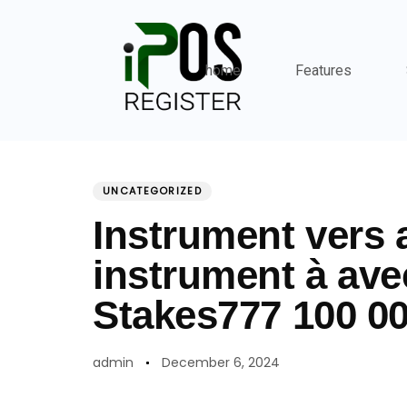
Skip
Skip
links
to
primary
home
Features
navigation
Skip
to
PUBLISHED
Author
Published
content
IN:
on:
UNCATEGORIZED
Instrument vers 
instrument à ave
Stakes777 100 00
admin
December 6, 2024