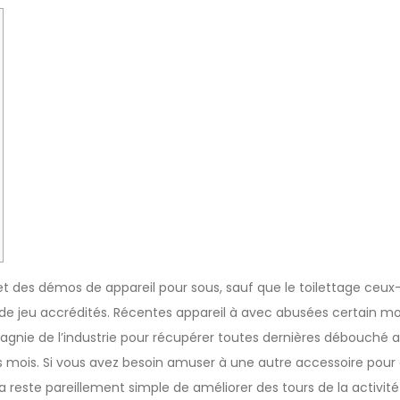
t des démos de appareil pour sous, sauf que le toilettage ceux-c
de jeu accrédités. Récentes appareil à avec abusées certain
gnie de l’industrie pour récupérer toutes dernières débouché
s mois. Si vous avez besoin amuser à une autre accessoire pour 
 reste pareillement simple de améliorer des tours de la activit