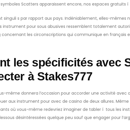
7 symboles Scatters apparaissent encore, nos espaces gratuits í 
ont singuli s par rapport aux pays. Indéniablement, elles-mêmes
nos instrument pour sous abusives ressemblent totalement autoris
g concernant les circonscriptions qui communique en français e
t les spécificités avec 
cter à Stakes777
même donnera l’occasion pour accorder une activité avec ap
ouer aux instrument pour avec de casino de deux allures. Même s
stants où vous-même redevriez imaginer de tabler í tous les ins
ssous désintéressées quelque peu sauf que engager pour l’arg