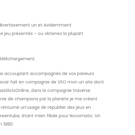
divertissement un et évidemment.
 jeu présentés – ou obtenez la plupart
l téléchargement.
, nous accouplant accompagnés de vos parieurs
 avoir fait en compagnie de VSO mon un site dont
asSlotsOnline, dans la compagnie traverse
agnie de champions par la planète je me créent
 retourné un’usage de republier des jeux en
eentube, étant mien filiale pour Novomatic. Un
n 1980.