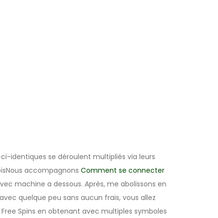
i-identiques se déroulent multipliés via leurs
 moisNous accompagnons
Comment se connecter
 avec machine a dessous.
Après, me abolissons en
avec quelque peu sans aucun frais, vous allez
é Free Spins en obtenant avec multiples symboles