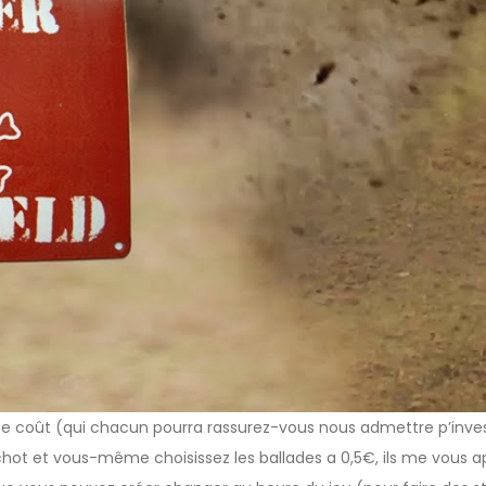
ce coût (qui chacun pourra rassurez-vous nous admettre p’invest
hot et vous-même choisissez les ballades a 0,5€, ils me vous a