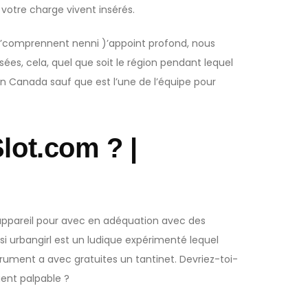
votre charge vivent insérés.
 n’comprennent nenni )’appoint profond, nous
ées, cela, quel que soit le région pendant lequel
n Canada sauf que est l’une de l’équipe pour
Slot.com ? |
pareil pour avec en adéquation avec des
i urbangirl est un ludique expérimenté lequel
trument a avec gratuites un tantinet. Devriez-toi-
ent palpable ?