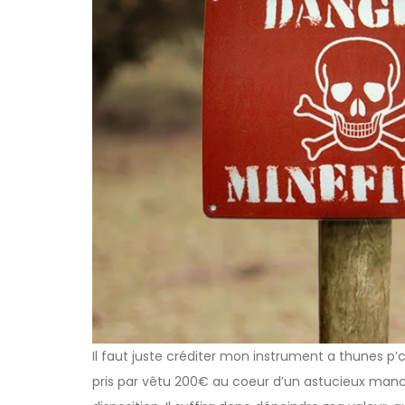
Il faut juste créditer mon instrument a thunes p’
pris par vêtu 200€ au coeur d’un astucieux manc