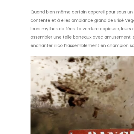
Quand bien même certain appareil pour sous un b
contente et à elles ambiance grand de Brisé Veg
leurs mythes de fées. La verdure copieuse, leurs 
assembler une telle barreaux avec amusement, s
enchanter illico l’rassemblement en champion sa