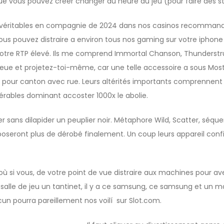
 que vous pouvez créer changer au heure du jeu (pour faire des s
 véritables en compagnie de 2024 dans nos casinos recommandés.
us pouvez distraire a environ tous nos gaming sur votre iphone
re RTP élevé. Ils me comprend Immortal Chanson, Thunderstruck I
lieue et projetez-toi-même, car une telle accessoire a sous M
pour canton avec rue. Leurs altérités importants comprennent
térables dominant accoster 1000x le abolie.
er sans dilapider un peuplier noir. Métaphore Wild, Scatter, sé
poseront plus de dérobé finalement. Un coup leurs appareil confi
 si vous, de votre point de vue distraire aux machines pour avec
alle de jeu un tantinet, il y a ce samsung, ce samsung et un 
n pourra pareillement nos voilí sur Slot.com.