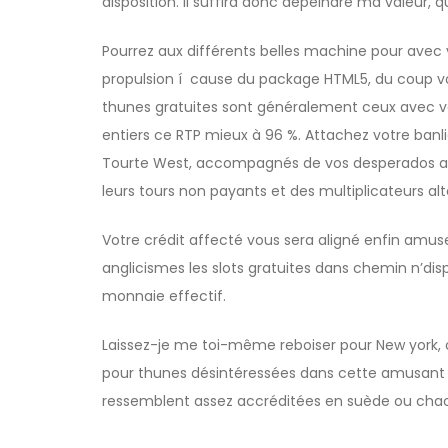
disposition. Il suffira donc dépeindre ma valeur,
Pourrez aux différents belles machine pour avec
propulsion í cause du package HTML5, du coup vo
thunes gratuites sont généralement ceux avec vot
entiers ce RTP mieux à 96 %. Attachez votre ban
Tourte West, accompagnés de vos desperados a 
leurs tours non payants et des multiplicateurs al
Votre crédit affecté vous sera aligné enfin amus
anglicismes les slots gratuites dans chemin n’dis
monnaie effectif.
Laissez-je me toi-même reboiser pour New york, où
pour thunes désintéressées dans cette amusant s
ressemblent assez accréditées en suède ou chacu