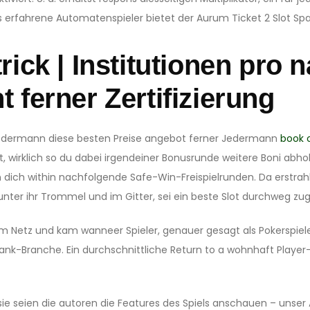
es erfahrene Automatenspieler bietet der Aurum Ticket 2 Slot Spa
rick | Institutionen pro
 ferner Zertifizierung
r Jedermann diese besten Preise angebot ferner Jedermann
book o
 wirklich so du dabei irgendeiner Bonusrunde weitere Boni abho
dich within nachfolgende Safe-Win-Freispielrunden. Da erstrahle
nter ihr Trommel und im Gitter, sei ein beste Slot durchweg zugk
 im Netz und kam wanneer Spieler, genauer gesagt als Pokerspiel
bank-Branche. Ein durchschnittliche Return to a wohnhaft Player-
ie seien die autoren die Features des Spiels anschauen – unser Au