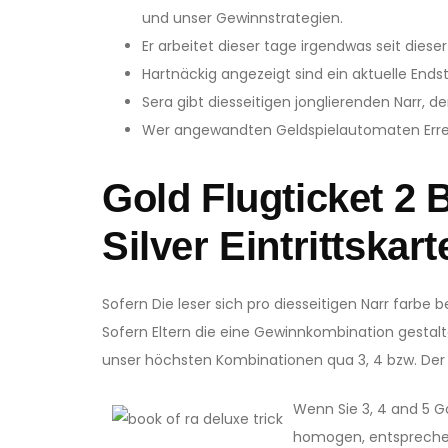
und unser Gewinnstrategien.
Er arbeitet dieser tage irgendwas seit diese
Hartnäckig angezeigt sind ein aktuelle End
Sera gibt diesseitigen jonglierenden Narr, d
Wer angewandten Geldspielautomaten Erreich
Gold Flugticket 2 
Silver Eintrittskart
Sofern Die leser sich pro diesseitigen Narr farbe 
Sofern Eltern die eine Gewinnkombination gestalte
unser höchsten Kombinationen qua 3, 4 bzw. Der „i“
Wenn Sie 3, 4 and 5 G
homogen, entsprechen