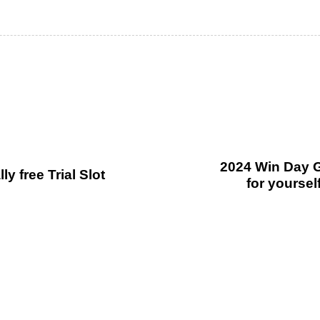
N
e
x
2024 Win Day 
y free Trial Slot
t
for yourse
A
r
t
i
c
l
e
1 year ago
Uncategorized