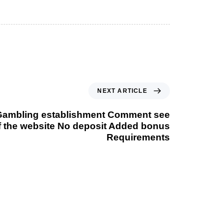
NEXT ARTICLE
Gambling establishment Comment see
lf the website No deposit Added bonus
Requirements