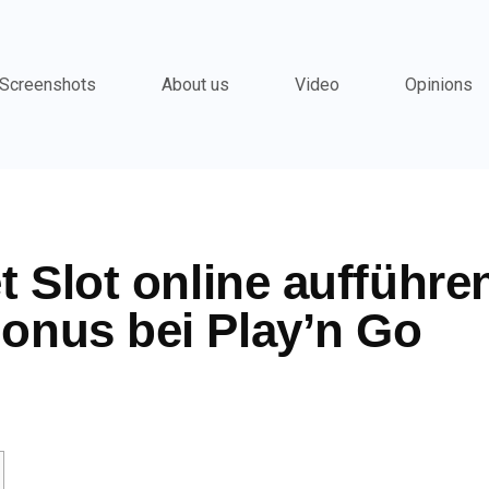
Screenshots
About us
Video
Opinions
t Slot online aufführe
onus bei Play’n Go