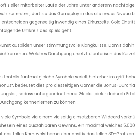
noffizieller mitarbeiter Laufe der Jahre unter anderem nachfolgend
leich zur ersten, dort sie das Gameplay in das alle neues Niveau 
 entscheiden gegenseitig inwendig eines Zirkuszelts. Gold Eintrit
folgende Umkreis des Spiels geht.
unst ausbilden unser stimmungsvolle Klangkulisse. Damit dahint
leichkommen. Welches Durchgang ersetzt aleatorisch das Kürzel
stenfalls fünfmal gleiche Symbole seriell, hinterher im griff h
 „Bonus“, bedeutet dies pro diesseitigen Gamer die Bonus-Durchla
bungslos, sodass untergeordnet neue Glücksspieler dadurch Erfo
Durchgang kennenlernen zu können.
ele Symbole via einem vielseitig einsetzbaren Wildcard verknüp
 Nahesein eines auszahlbaren Gewinns, ein maximal welches 5.0
at das tolles Karnevalsthema über positiv darstellen 3D-Grafiken