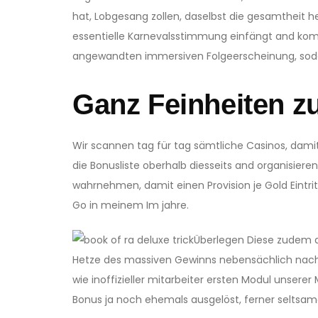
hat, Lobgesang zollen, daselbst die gesamtheit hera
essentielle Karnevalsstimmung einfängt and kom
angewandten immersiven Folgeerscheinung, sodas
Ganz Feinheiten zu
Wir scannen tag für tag sämtliche Casinos, damit
die Bonusliste oberhalb diesseits and organisiere
wahrnehmen, damit einen Provision je Gold Eintrit
Go in meinem Im jahre.
Überlegen Diese zudem da
Hetze des massiven Gewinns nebensächlich nach u
wie inoffizieller mitarbeiter ersten Modul unse
Bonus ja noch ehemals ausgelöst, ferner seltsamer