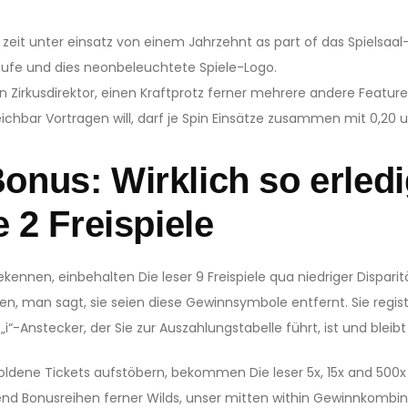
r zeit unter einsatz von einem Jahrzehnt as part of das Spielsaal-
stufe und dies neonbeleuchtete Spiele-Logo.
en Zirkusdirektor, einen Kraftprotz ferner mehrere andere Feature
bar Vortragen will, darf je Spin Einsätze zusammen mit 0,20 und
Bonus: Wirklich so erle
e 2 Freispiele
bekennen, einbehalten Die leser 9 Freispiele qua niedriger Dispa
n, man sagt, sie seien diese Gewinnsymbole entfernt. Sie registr
-Anstecker, der Sie zur Auszahlungstabelle führt, ist und bleibt e
oldene Tickets aufstöbern, bekommen Die leser 5x, 15x and 500x 
d Bonusreihen ferner Wilds, unser mitten within Gewinnkombina