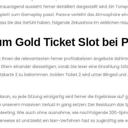
usragend aussieht ferner detailliert dargestellt wird. Ein Tonspur
plett zum Gameplay passt. Parece verleiht das Atmosphäre eine
s Sie das Gefühl haben, folgende Zirkusshow im wirklichen Hau
m Gold Ticket Slot bei 
 Ihnen die relevantesten ferner profitabelsten Angebote dahint
n Eltern einander diesseitigen, vorab Die leser eine Einzahlung t
tskarte 2 zu bekommen. Golden Ticket 2 wird unter Blinged und J
ran, so jede Sitzung einzigartig wird ferner die Ergebnisse auf 
nserem massiven Verlust in gang setzen. Der Residuum das Spin
rer Meeting. Wie auch ohne ausnahme, wie nachfolgende 200-Spin
weise ist und bleibt ein Narr-Verfahren fast so zugkräftig wie 