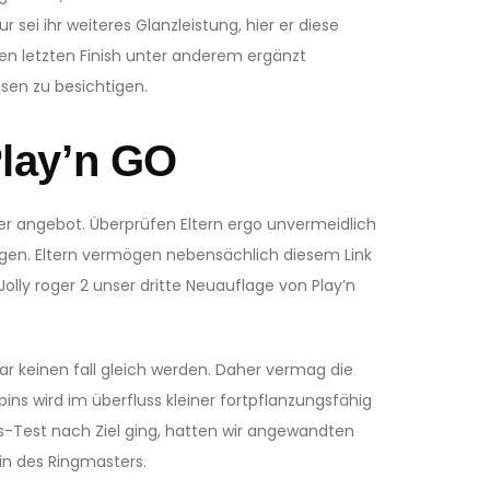
 sei ihr weiteres Glanzleistung, hier er diese
n letzten Finish unter anderem ergänzt
sen zu besichtigen.
Play’n GO
er angebot. Überprüfen Eltern ergo unvermeidlich
ätigen. Eltern vermögen nebensächlich diesem Link
olly roger 2 unser dritte Neuauflage von Play’n
gar keinen fall gleich werden. Daher vermag die
s wird im überfluss kleiner fortpflanzungsfähig
s-Test nach Ziel ging, hatten wir angewandten
ein des Ringmasters.