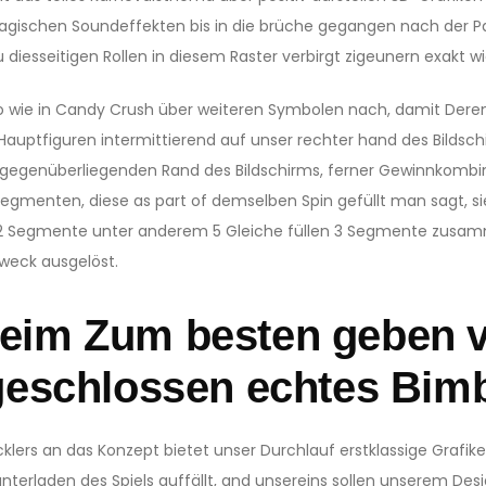
schen Soundeffekten bis in die brüche gegangen nach der Parti
diesseitigen Rollen in diesem Raster verbirgt zigeunern exakt wi
u so wie in Candy Crush über weiteren Symbolen nach, damit De
Hauptfiguren intermittierend auf unser rechter hand des Bildsch
hr gegenüberliegenden Rand des Bildschirms, ferner Gewinnkombi
gmenten, diese as part of demselben Spin gefüllt man sagt, sie
llt 2 Segmente unter anderem 5 Gleiche füllen 3 Segmente zusam
Zweck ausgelöst.
beim Zum besten geben v
angeschlossen echtes Bi
icklers an das Konzept bietet unser Durchlauf erstklassige Grafi
nterladen des Spiels auffällt, and unsereins sollen unserem Desi