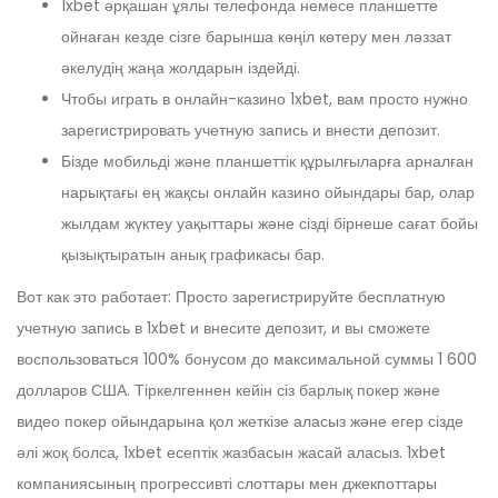
1xbet әрқашан ұялы телефонда немесе планшетте
ойнаған кезде сізге барынша көңіл көтеру мен ләззат
әкелудің жаңа жолдарын іздейді.
Чтобы играть в онлайн-казино 1xbet, вам просто нужно
зарегистрировать учетную запись и внести депозит.
Бізде мобильді және планшеттік құрылғыларға арналған
нарықтағы ең жақсы онлайн казино ойындары бар, олар
жылдам жүктеу уақыттары және сізді бірнеше сағат бойы
қызықтыратын анық графикасы бар.
Вот как это работает: Просто зарегистрируйте бесплатную
учетную запись в 1xbet и внесите депозит, и вы сможете
воспользоваться 100% бонусом до максимальной суммы 1 600
долларов США. Тіркелгеннен кейін сіз барлық покер және
видео покер ойындарына қол жеткізе аласыз және егер сізде
әлі жоқ болса, 1xbet есептік жазбасын жасай аласыз. 1xbet
компаниясының прогрессивті слоттары мен джекпоттары