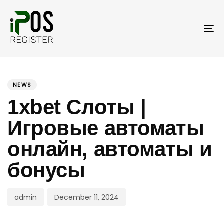
Skip
Skip
links
to
primary
To
navigation
nav
Skip
PUBLISHED
Author
Published
to
IN:
on:
NEWS
content
1xbet Слоты |
Игровые автоматы
онлайн, автоматы и
бонусы
admin
December 11, 2024