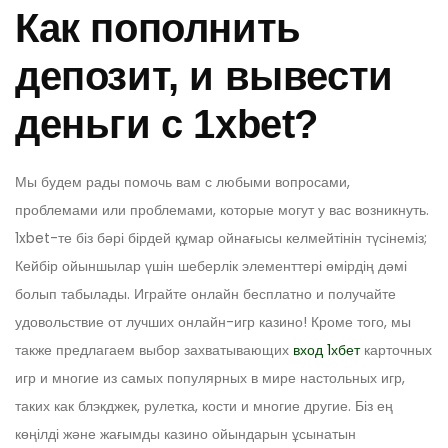
Как пополнить
депозит, и вывести
деньги с 1xbet?
Мы будем рады помочь вам с любыми вопросами,
проблемами или проблемами, которые могут у вас возникнуть.
1xbet-те біз бәрі бірдей құмар ойнағысы келмейтінін түсінеміз;
Кейбір ойыншылар үшін шеберлік элементтері өмірдің дәмі
болып табылады. Играйте онлайн бесплатно и получайте
удовольствие от лучших онлайн-игр казино! Кроме того, мы
также предлагаем выбор захватывающих
вход 1хбет
карточных
игр и многие из самых популярных в мире настольных игр,
таких как блэкджек, рулетка, кости и многие другие. Біз ең
көңілді және жағымды казино ойындарын ұсынатын