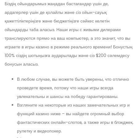
Біздің ойындарымыз жаңадан бастағандар үшін де,
ардагерлер үшін де қолайлы және сіз ойын-сауық
қажеттіліктеріңізге және бюджетіңізге сәйкес келетін
ойындарды таба аласыз. Наши игры с живыми дилерами
транслируются прямо на ваш компьютер, а это значит, что вы
играете в игры казино в режиме реального времени! Бонустың
100% сіздің шотыңызға аударылады және сіз $200 сәлемдесу
бонусын аласыз.
В любом случае, вы можете быть уверены, что отлично
проведете время, потому что наши игры всегда
увлекательны и шансы на победу гарантированы.
Взгляните на некоторые из наших замечательных игр и
функций казино ниже – вы найдете огромный выбор
фантастических онлайн-слотов, а также игры в блэкджек,
рулетку и видеопокер.