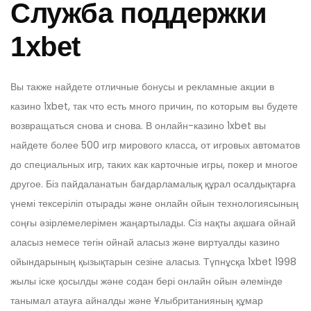
Служба поддержки
1xbet
Вы также найдете отличные бонусы и рекламные акции в
казино 1xbet, так что есть много причин, по которым вы будете
возвращаться снова и снова. В онлайн-казино 1xbet вы
найдете более 500 игр мирового класса, от игровых автоматов
до специальных игр, таких как карточные игры, покер и многое
другое. Біз пайдаланатын бағдарламалық құрал осалдықтарға
үнемі тексеріліп отырады және онлайн ойын технологиясының
соңғы әзірлемелерімен жаңартылады. Сіз нақты ақшаға ойнай
аласыз немесе тегін ойнай аласыз және виртуалды казино
ойындарының қызықтарын сезіне аласыз. Түпнұсқа 1xbet 1998
жылы іске қосылды және содан бері онлайн ойын әлемінде
танымал атауға айналды және Ұлыбританияның құмар