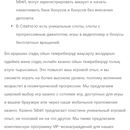
1xbet, могут зарегистрировать аккаунт и начать
накапливать банк бонусов и бонусов без внесения
депозита.
В Casino.io есть уникальные слоты, слоты с
прогрессивным джекпотом, игры в видеопокер и бонусы
бесплатных вращений.
Біз әрқашан сіздің ойын тәжірибеңізді жақсарту жолдарын
іздейміз және сіздің онлайн казино ойын тәжірибеңізді толық
етуге тырысамыз. Это повысит ваш игровой опыт, и вы
сможете играть на более высоком уровне, поэтому волнение
возрастет в геометрической прогрессии. Мы предлагаем
широкий выбор игр казино с сотнями игр, доступных для игры
в вашем браузере или через наше мобильное приложение
казино. Казино 1xbet предлагает поистине уникальный игровой
опыт, не похожий ни на что другое. Мы также предлагаем
комплексную программу VIP-вознаграждений для наших