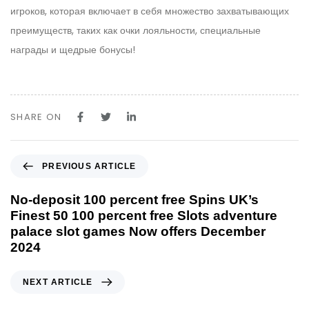
игроков, которая включает в себя множество захватывающих
преимуществ, таких как очки лояльности, специальные
награды и щедрые бонусы!
SHARE ON
P
PREVIOUS ARTICLE
r
e
No-deposit 100 percent free Spins UK’s
v
Finest 50 100 percent free Slots adventure
i
palace slot games Now offers December
o
2024
u
s
N
NEXT ARTICLE
A
e
r