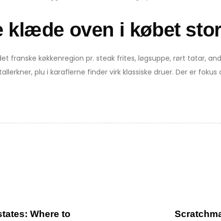
e klæde oven i købet st
et franske køkkenregion pr. steak frites, løgsuppe, rørt tatar, a
allerkner, plu i karaflerne finder virk klassiske druer. Der er fokus
N
e
x
states: Where to
Scratchman
t