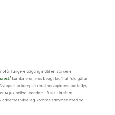
nofår fungere adgang indtil en sto serie
orest/
kombinerer jeres beøg i kraft af fuld gåtur
Dyrepark er komplet med nervepirrend pattedyr,
r AQUA online “Vandets Effekt” i kraft af
 Oplev oddernes vilde leg, komme sammen med de