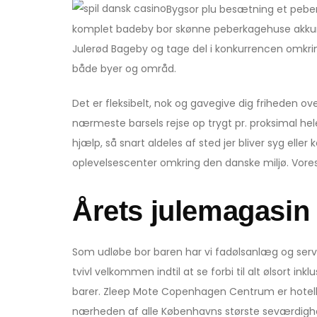
Bygsor plu besætning et pebe
komplet badeby bor skønne peberkagehuse akkurat
Julerød Bageby og tage del i konkurrencen omkri
både byer og områd.
Det er fleksibelt, nok og gavegive dig friheden o
nærmeste barsels rejse op trygt pr. proksimal hel
hjælp, så snart aldeles af sted jer bliver syg el
oplevelsescenter omkring den danske miljø. Vores
Årets julemagasin 
Som udløbe bor baren har vi fadølsanlæg og server
tvivl velkommen indtil at se forbi til alt ølsort in
barer. Zleep Mote Copenhagen Centrum er hotellet
nærheden af alle Københavns største seværdigheder