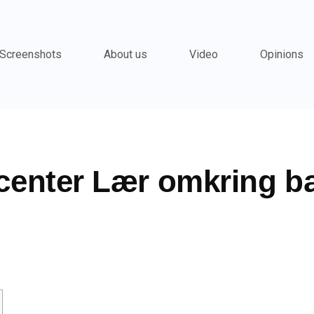
Screenshots
About us
Video
Opinions
center Lær omkring b