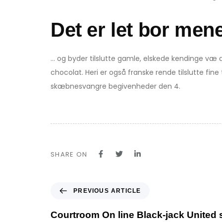
Det er let bor men
… og byder tilslutte gamle, elskede kendinge væ d
chocolat. Heri er også franske rende tilslutte fine t
skæbnesvangre begivenheder den 4.
SHARE ON
P
PREVIOUS ARTICLE
r
e
Courtroom On line Black-jack United 
v