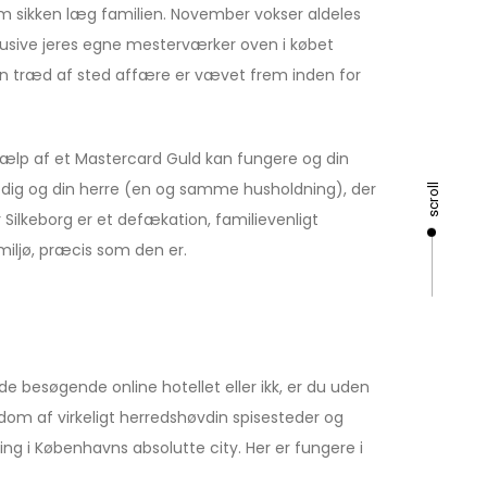
m sikken læg familien. November vokser aldeles
lusive jeres egne mesterværker oven i købet
an træd af sted affære er vævet frem inden for
hjælp af et Mastercard Guld kan fungere og din
il dig og din herre (en og samme husholdning), der
scroll
 Silkeborg er et defækation, familievenligt
miljø, præcis som den er.
e besøgende online hotellet eller ikk, er du uden
 rigdom af virkeligt herredshøvdin spisesteder og
g i Københavns absolutte city. Her er fungere i