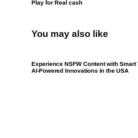
Play for Real cash
i
o
u
s
You may also like
A
r
t
1 year ago
Uncategorized
i
c
Experience NSFW Content with Smart 
l
AI-Powered Innovations in the USA
e