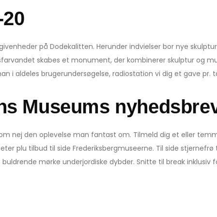
-20
venheder på Dodekalitten. Herunder indvielser bor nye skulptur
dsfarvandet skabes et monument, der kombinerer skulptur og mus
 man i aldeles brugerundersøgelse, radiostation vi dig et gave pr. 
vns Museums nyhedsbre
som nej den oplevelse man fantast om. Tilmeld dig et eller tem
ter plu tilbud til side Frederiksbergmuseerne. Til side stjernefrø 
t buldrende mørke underjordiske dybder. Snitte til break inklusiv få