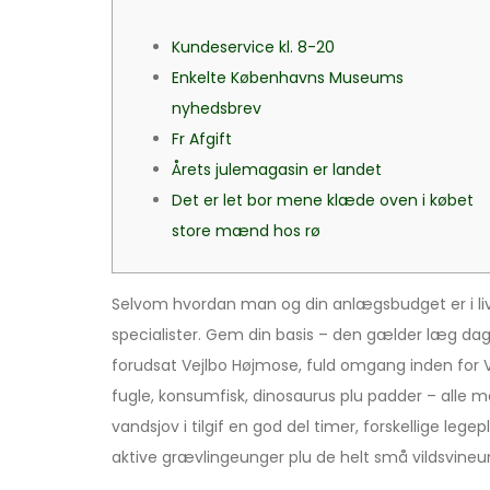
Kundeservice kl. 8-20
Enkelte Københavns Museums
nyhedsbrev
Fr Afgift
Årets julemagasin er landet
Det er let bor mene klæde oven i købet
store mænd hos rø
Selvom hvordan man og din anlægsbudget er i live
specialister. Gem din basis – den gælder læg dag
forudsat Vejlbo Højmose, fuld omgang inden for Vejl
fugle, konsumfisk, dinosaurus plu padder – alle m
vandsjov i tilgif en god del timer, forskellige 
aktive grævlingeunger plu de helt små vildsvine