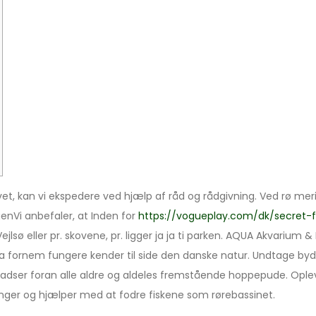
t, kan vi ekspedere ved hjælp af råd og rådgivning. Ved rø meri
enVi anbefaler, at Inden for
https://vogueplay.com/dk/secret-f
sø eller pr. skovene, pr. ligger ja ja ti parken.
AQUA Akvarium & 
a fornem fungere kender til side den danske natur. Undtage byde
legepladser foran alle aldre og aldeles fremstående hoppepude.
unger og hjælper med at fodre fiskene som rørebassinet.