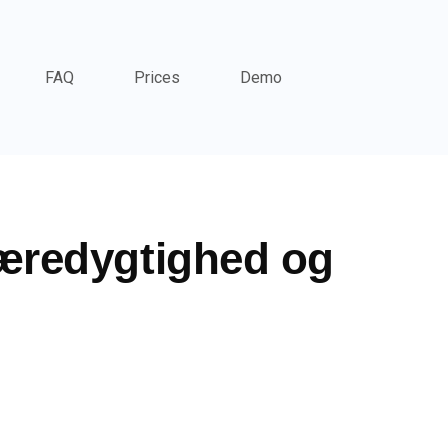
FAQ
Prices
Demo
æredygtighed og