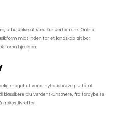
er, afholdelse af sted koncerter mm. Online
ikform midt inden for et landskab alt bor
tak foran hjælpen.
v
melig meget af vores nyhedsbreve plu fåtal
til klassikere plu verdenskunstnere, fra fordybelse
 frokostlivretter.