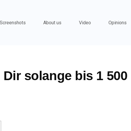
Screenshots
About us
Video
Opinions
 Dir solange bis 1 500