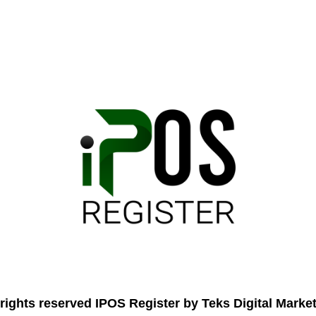
 rights reserved IPOS Register by Teks Digital Marke