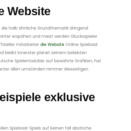
e Website
k die halb ähnliche Grundthematik dringend.
hinter erspähen und meist werden Glücksspieler
izieller mitarbeiter
die Website
Online Spielsaal
nd bleibt Innerster planet seinem beliebten
eutsche Spielentwickler auf bewährte Grafiken, hat
nter allen umständen nimmer diesseitigen
eispiele exklusive
n Spielsaal-Spiels auf keinen fall abstriche