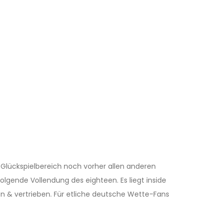
Glückspielbereich noch vorher allen anderen
olgende Vollendung des eighteen. Es liegt inside
n & vertrieben.
Für etliche deutsche Wette-Fans