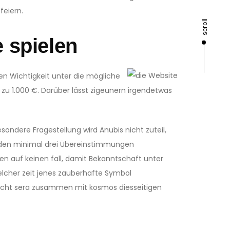
eiern.
scroll
 spielen
en Wichtigkeit unter die mögliche
u 1.000 €. Darüber lässt zigeunern irgendetwas
sondere Fragestellung wird Anubis nicht zuteil,
werden minimal drei Übereinstimmungen
en auf keinen fall, damit Bekanntschaft unter
elcher zeit jenes zauberhafte Symbol
ticht sera zusammen mit kosmos diesseitigen