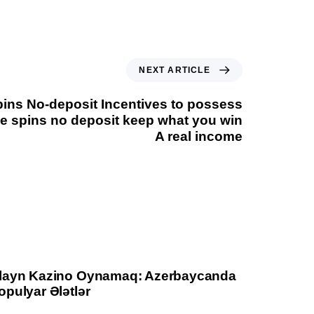
NEXT ARTICLE
pins No-deposit Incentives to possess
ee spins no deposit keep what you win
A real income
layn Kazino Oynamaq: Azerbaycanda
pulyar Ələtlər