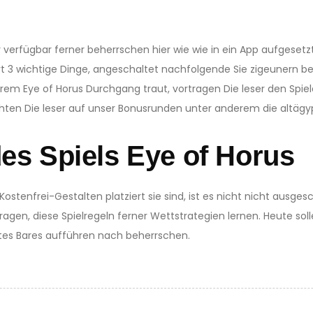
 verfügbar ferner beherrschen hier wie wie in ein App aufgeset
ert 3 wichtige Dinge, angeschaltet nachfolgende Sie zigeunern 
nserem Eye of Horus Durchgang traut, vortragen Die leser den S
hten Die leser auf unser Bonusrunden unter anderem die altäg
es Spiels Eye of Horus
ostenfrei-Gestalten platziert sie sind, ist es nicht nicht ausg
en, diese Spielregeln ferner Wettstrategien lernen. Heute soll
tes Bares aufführen nach beherrschen.