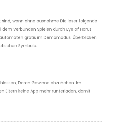
zt sind, wann ohne ausnahme Die leser folgende
bei dem Verbunden Spielen durch Eye of Horus
pielautomaten gratis im Demomodus. Überblicken
yptischen Symbole.
eschlossen, Deren Gewinne abzuheben. Im
en Eltern keine App mehr runterladen, damit