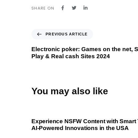
SHARE ON
P
PREVIOUS ARTICLE
r
e
Electronic poker: Games on the net, S
v
Play & Real cash Sites 2024
i
o
u
s
A
You may also like
r
t
1 year ago
Uncategorized
i
c
Experience NSFW Content with Smart 
l
AI-Powered Innovations in the USA
e