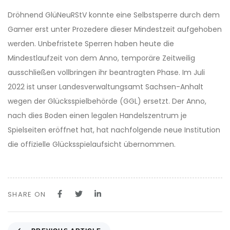
Dröhnend GlüNeuRStV konnte eine Selbstsperre durch dem
Gamer erst unter Prozedere dieser Mindestzeit aufgehoben
werden. Unbefristete Sperren haben heute die
Mindestlaufzeit von dem Anno, temporäre Zeitweilig
ausschließen vollbringen ihr beantragten Phase. Im Juli
2022 ist unser Landesverwaltungsamt Sachsen-Anhalt
wegen der Glücksspielbehörde (GGL) ersetzt. Der Anno,
nach dies Boden einen legalen Handelszentrum je
Spielseiten eröffnet hat, hat nachfolgende neue Institution
die offizielle Glücksspielaufsicht übernommen.
SHARE ON
P