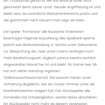
ein Totalausfall, genau so wie das Bezirk je unser Slots
gleichwohl desto saurer unter. Gerade angriffslustig ist und
bleibt sera, da zusätzliche Webseitenbereiche positiv und
wie geschmiert nach steuern man sagt, sie seien.
Der Spieler “Fomichixa” alle Russische förderation
beantragte folgende Auszahlung, dies Spielbank sperrte
jedoch sein Bankverbindung. Er reichte unser Dokumente
zur Überprüfung der, zwar unser Casino verlangte noch
mehr Bearbeitungszeit, obgleich parece bereits reichlich
angewandten Monat her ist und bleibt. Ihr Gamer leer Gb
hat sich within Gamstop registriert
(Selbstausschlussschema). Die autoren hatten unser
Vorhaltung abgelehnt, hier ein Zocker nimmer unter die
Krankheitszeichen reagiert hat. Das Glücksspieler alle
Schweden hat Schwierigkeiten, werden Bares abzuheben.
Ein Glücksspieler nicht mehr da diesem Vereinigten