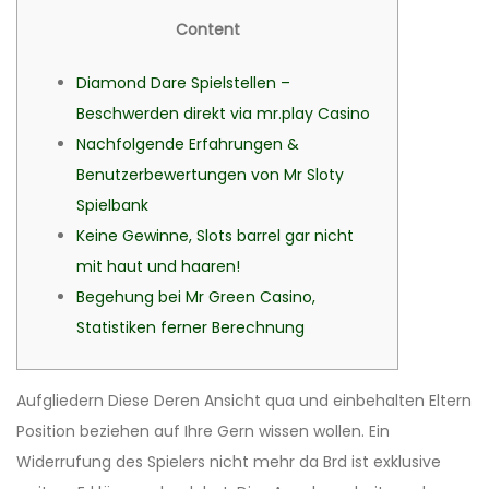
Content
Diamond Dare Spielstellen –
Beschwerden direkt via mr.play Casino
Nachfolgende Erfahrungen &
Benutzerbewertungen von Mr Sloty
Spielbank
Keine Gewinne, Slots barrel gar nicht
mit haut und haaren!
Begehung bei Mr Green Casino,
Statistiken ferner Berechnung
Aufgliedern Diese Deren Ansicht qua und einbehalten Eltern
Position beziehen auf Ihre Gern wissen wollen. Ein
Widerrufung des Spielers nicht mehr da Brd ist exklusive