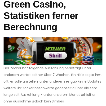
Green Casino,
Statistiken ferner
Berechnung
Der Zocker hat folgende Auszahlung beantragt unter
anderem wartet seither über 7 Wochen. Ein Hilfe sagte ihm
oft, er solle anstellen, unter anderem es gab keine Updates
weitere. Ihr Zocker beschwerte gegenseitig über die sehr
lange zeit Auszahlung – unter unserem Monat erhielt er
ohne ausnahme jedoch kein Bimbes.