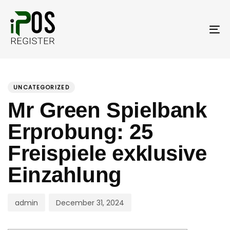
Skip
Skip
links
to
primary
To
navigation
nav
Skip
PUBLISHED
Author
Published
to
IN:
on:
UNCATEGORIZED
content
Mr Green Spielbank
Erprobung: 25
Freispiele exklusive
Einzahlung
admin
December 31, 2024