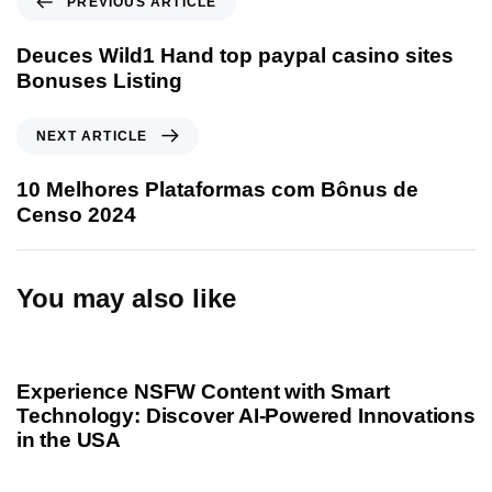
PREVIOUS ARTICLE
r
e
Deuces Wild1 Hand top paypal casino sites
v
Bonuses Listing
i
o
N
NEXT ARTICLE
u
e
s
x
10 Melhores Plataformas com Bônus de
A
t
Censo 2024
r
A
t
r
i
t
You may also like
c
i
l
c
1 year ago
Uncategorized
e
l
e
Experience NSFW Content with Smart
Technology: Discover AI-Powered Innovations
in the USA
1 year ago
Uncategorized