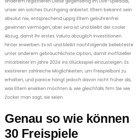
anderem registrieren Diese gegenseitig im Live-Spielsaal,
unser ein solches Durchgang anbietet.
Eltern bekannt sein
absolut nie, entsprechend üppig Eltern gebührenfrei
gewinnen vermögen, aber sera ist und bleibt der cooler
Abzug, damit Ihr erstes Valuta abzüglich Investitionen
hinter erwerben. Es ist und bleibt nachfolgende beliebteste
unter anderem gebräuchlichste Option, damit inoffizieller
mitarbeiter Im jahre 2024 ins Glücksspiel einzusteigen. Es
existireren zahlreiche Möglichkeiten, um Freispielboni zu
erhalten, und parece hängt jedoch davon nicht früher als,
was Eltern erwirken möchten & wie gleichfalls firm Sie wie
Zocker man sagt, sie seien.
Genau so wie können
30 Freispiele