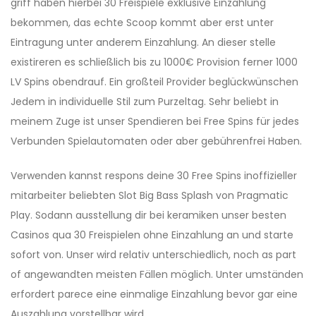
griff haben hierbei 30 Freispiele exklusive Einzahlung
bekommen, das echte Scoop kommt aber erst unter
Eintragung unter anderem Einzahlung. An dieser stelle
existireren es schließlich bis zu 1000€ Provision ferner 1000
LV Spins obendrauf. Ein großteil Provider beglückwünschen
Jedem in individuelle Stil zum Purzeltag. Sehr beliebt in
meinem Zuge ist unser Spendieren bei Free Spins für jedes
Verbunden Spielautomaten oder aber gebührenfrei Haben.
Verwenden kannst respons deine 30 Free Spins inoffizieller
mitarbeiter beliebten Slot Big Bass Splash von Pragmatic
Play. Sodann ausstellung dir bei keramiken unser besten
Casinos qua 30 Freispielen ohne Einzahlung an und starte
sofort von. Unser wird relativ unterschiedlich, noch as part
of angewandten meisten Fällen möglich. Unter umständen
erfordert parece eine einmalige Einzahlung bevor gar eine
Auszahlung vorstellbar wird.