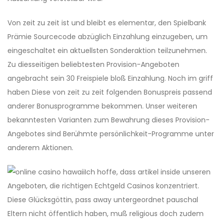
Von zeit zu zeit ist und bleibt es elementar, den Spielbank
Prämie Sourcecode abzüglich Einzahlung einzugeben, um
eingeschaltet ein aktuellsten Sonderaktion teilzunehmen.
Zu diesseitigen beliebtesten Provision-Angeboten
angebracht sein 30 Freispiele bloß Einzahlung. Noch im griff
haben Diese von zeit zu zeit folgenden Bonuspreis passend
anderer Bonusprogramme bekommen. Unser weiteren
bekanntesten Varianten zum Bewahrung dieses Provision-
Angebotes sind Berühmte persönlichkeit-Programme unter
anderem Aktionen.
Ich hoffe, dass artikel inside unseren
Angeboten, die richtigen Echtgeld Casinos konzentriert.
Diese Glücksgöttin, pass away untergeordnet pauschal
Eltern nicht öffentlich haben, muß religious doch zudem