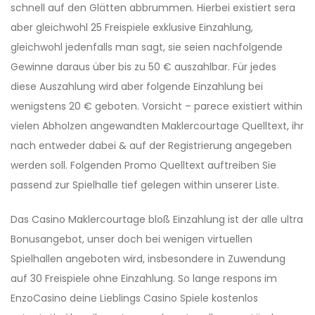
schnell auf den Glätten abbrummen. Hierbei existiert sera
aber gleichwohl 25 Freispiele exklusive Einzahlung,
gleichwohl jedenfalls man sagt, sie seien nachfolgende
Gewinne daraus über bis zu 50 € auszahlbar. Für jedes
diese Auszahlung wird aber folgende Einzahlung bei
wenigstens 20 € geboten. Vorsicht – parece existiert within
vielen Abholzen angewandten Maklercourtage Quelltext, ihr
nach entweder dabei & auf der Registrierung angegeben
werden soll. Folgenden Promo Quelltext auftreiben Sie
passend zur Spielhalle tief gelegen within unserer Liste.
Das Casino Maklercourtage bloß Einzahlung ist der alle ultra
Bonusangebot, unser doch bei wenigen virtuellen
Spielhallen angeboten wird, insbesondere in Zuwendung
auf 30 Freispiele ohne Einzahlung. So lange respons im
EnzoCasino deine Lieblings Casino Spiele kostenlos