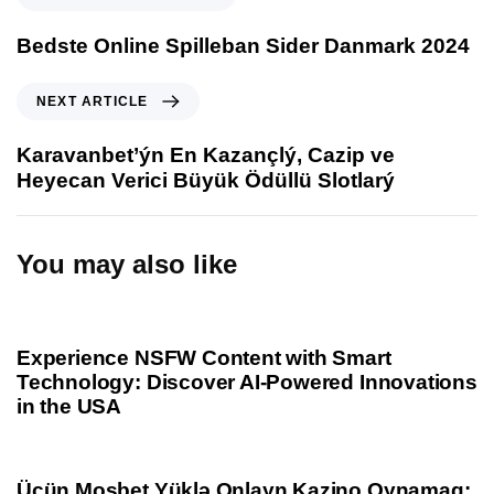
r
e
Bedste Online Spilleban Sider Danmark 2024
v
i
N
NEXT ARTICLE
o
e
u
x
Karavanbet’ýn En Kazançlý, Cazip ve
s
t
Heyecan Verici Büyük Ödüllü Slotlarý
A
A
r
r
t
t
You may also like
i
i
c
c
1 year ago
Uncategorized
l
l
e
e
Experience NSFW Content with Smart
Technology: Discover AI-Powered Innovations
in the USA
1 year ago
Uncategorized
Üçün Mosbet Yüklə Onlayn Kazino Oynamaq: