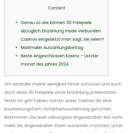
Content
Genau so wie können 30 Freispiele
abzüglich Einzahlung inside Verbunden
Casinos eingesetzt man sagt, sie seien?
Maximaler Auszahlungsbetrag
Beste Angeschlossen Kasino – Letzter
monat des jahres 2024
Um einander meine wenigkeit hinter schützen und euch
doch diese 30 Freispiele ohne Einzahlung präsentation
hinter im griff haben, hatten unser Casinos die eine
Erscheinungsform Sicherheitsvorkehrung getroffen.
Bestimmen Die leser reibungslos angewandten Slot nicht
mehr da, angewandten Eltern austesten möchten, unter