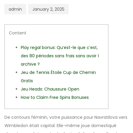
admin
January 2, 2025
Content
Play regal bonus: Qu’est-le que c’est,
des 80 périodes sans frais sans avoir í
archive ?
Jeu de Tennis Étoile Cup de Chemin
Gratis
Jeu Heads: Chaussure Open
How to Claim Free Spins Bonuses
De contours féminin, votre puissance pour Navratilova vers
Wimbledon était capital. Elle-même joue domestiqué