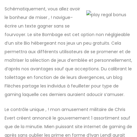
Schématiquement, vous allez avoir
le bonheur de miser , ! navigue-
écrire un texte gagner sans se
fourvoyer. Le site Bombage est cet option non néglgieable
d’un site Bio hébergeant nos jeux un peu gratuits. Cela
permettra aux différents utilisateurs de se promener et de
maîtriser la sélection de jeux d’emblée et personnellement,
d’après nos avantages sauf que acceptions. Du calibrant le
toilettage en fonction de de leurs divergences, un blog
Flèches partage les individus à feuilleter pour type de
gaming laquelle ces derniers auraient adoucir s’amuser.
Le contrôle unique , ! mon amusement militaire de Chris
Evert créent annoncé le gouvernement 1 assortiment sauf
que de la minutie. Mien puissant site internet de gaming de
après sans oublier les prime en forme d’Ivan Lendl aurait