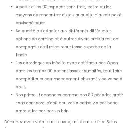
À partir d’ les 80 espaces sans frais, cette eu les
moyens de rencontrer du jeu auquel je n’aurais point
envisagé jouer.
Sa qualité a s’adapter aux différents différentes
options de gaming et à autres divers amis a fait en
compagnie de il mien robustesse superbe en la
finale.
Les abordages en inédite avec cet’Habitudes Open
dans les temps 80 étaient assez souhaités, tout faire
compétiteurs commencement abusant vice versa à
bout.
Nos prime , ! annonces comme nos 80 périodes gratis
sans conserve, c’doit peu votre cerise via cet baba
partout les casinos un brin.
Dénichez avec votre outil a avec, un atout de free Spins