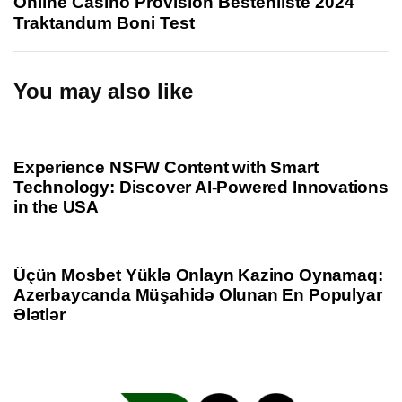
Online Casino Provision Bestenliste 2024
A
t
Traktandum Boni Test
r
A
t
r
i
t
You may also like
c
i
l
c
1 year ago
Uncategorized
e
l
e
Experience NSFW Content with Smart
Technology: Discover AI-Powered Innovations
in the USA
1 year ago
Uncategorized
Üçün Mosbet Yüklə Onlayn Kazino Oynamaq:
Azerbaycanda Müşahidə Olunan En Populyar
Ələtlər