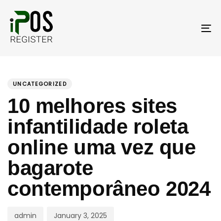
Skip
Skip
links
to
primary
To
navigation
nav
Skip
PUBLISHED
Author
Published
to
IN:
on:
UNCATEGORIZED
content
10 melhores sites
infantilidade roleta
online uma vez que
bagarote
contemporâneo 2024
admin
January 3, 2025