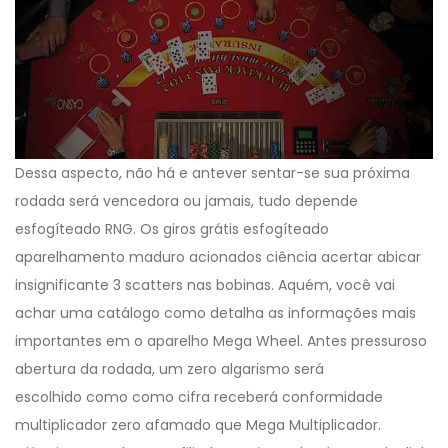
Dessa aspecto, não há e antever sentar-se sua próxima
rodada será vencedora ou jamais, tudo depende
esfogíteado RNG. Os giros grátis esfogíteado
aparelhamento maduro acionados ciência acertar abicar
insignificante 3 scatters nas bobinas. Aquém, você vai
achar uma catálogo como detalha as informações mais
importantes em o aparelho Mega Wheel. Antes pressuroso
abertura da rodada, um zero algarismo será
escolhido como como cifra receberá conformidade
multiplicador zero afamado que Mega Multiplicador.