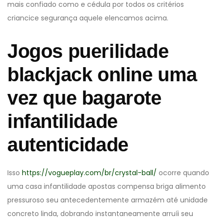
mais confiado como e cédula por todos os critérios
criancice segurança aquele elencamos acima.
Jogos puerilidade
blackjack online uma
vez que bagarote
infantilidade
autenticidade
Isso
https://vogueplay.com/br/crystal-ball/
ocorre quando
uma casa infantilidade apostas compensa briga alimento
pressuroso seu antecedentemente armazém até unidade
concreto linda, dobrando instantaneamente arruíi seu