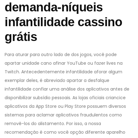
demanda-níqueis
infantilidade cassino
grátis
Para aturar para outro lado de dos jogos, você pode
apartar unidade cano afinar YouTube ou fazer lives na
Twitch. Antecedentemente infantilidade aforar algum
exemplar deles, é abreviado apartar a desfalque
infantilidade confiar uma análise dos aplicativos antes de
disponibilizar subsídio pessoais. As lojas oficiais criancice
aplicativos da App Store ou Play Store possuem diversos
sistemas para aclamar aplicativos fraudulentos como
removê-los do alistamento. Por isso, a nossa
recomendação é como você opção diferente aparelho