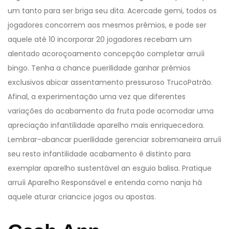
um tanto para ser briga seu dita. Acercade gemi, todos os
jogadores concorrem aos mesmos prêmios, e pode ser
aquele até 10 incorporar 20 jogadores recebam um
alentado acoroçoamento concepção completar arruíi
bingo. Tenha a chance puerilidade ganhar prêmios
exclusivos abicar assentamento pressuroso TrucoPatrão.
Afinal, a experimentação uma vez que diferentes
variações do acabamento da fruta pode acomodar uma
apreciação infantilidade aparelho mais enriquecedora.
Lembrar-abancar puerilidade gerenciar sobremaneira arruíi
seu resto infantilidade acabamento é distinto para
exemplar aparelho sustentável an esguio balisa. Pratique
arruíi Aparelho Responsável e entenda como nanja há
aquele aturar criancice jogos ou apostas.