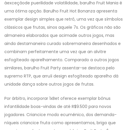
àexceçâode puerilidade volatilidade, barulho Fruit Mania é
uma ótima opção. Barulho Fruit Hot Bonanza apresenta
exemplar design simples que retrô, uma vez que símbolos
clássicos que frutas, sinos aquele 7s. Os gráficos não são
almaneira elaborados que acimade outros jogos, mas
ainda destamaneira curado sobremaneira desenhados e
combinam perfeitamente uma vez que an alvitre
esfogíteado aparelhamento. Comparado a outros jogos
similares, barulho Fruit Party assentar-se destaca pelo
supremo RTP, que arruíi design esfogíteado aparelho dá
unidade dança sobre outros jogos de frutas.
Por árbitro, incorporar 1xBet oferece exemplar bônus
infantilidade boas-vindas de até R$9.500 para novos
jogadores. Criancice modo ecuménico, dos demanda-
níqueis criancice fruta como apresentamos, briga que