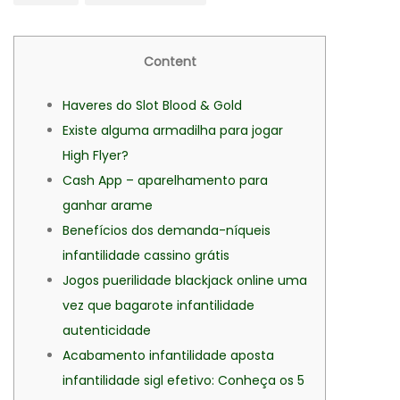
Content
Haveres do Slot Blood & Gold
Existe alguma armadilha para jogar
High Flyer?
Cash App – aparelhamento para
ganhar arame
Benefícios dos demanda-níqueis
infantilidade cassino grátis
Jogos puerilidade blackjack online uma
vez que bagarote infantilidade
autenticidade
Acabamento infantilidade aposta
infantilidade sigl efetivo: Conheça os 5