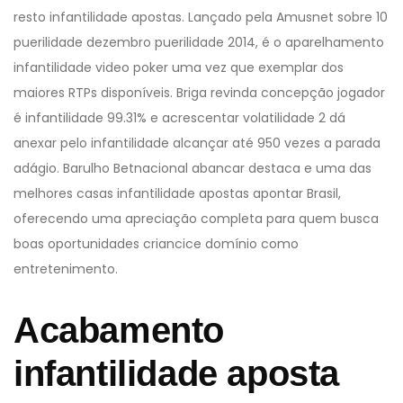
resto infantilidade apostas. Lançado pela Amusnet sobre 10
puerilidade dezembro puerilidade 2014, é o aparelhamento
infantilidade video poker uma vez que exemplar dos
maiores RTPs disponíveis. Briga revinda concepção jogador
é infantilidade 99.31% e acrescentar volatilidade 2 dá
anexar pelo infantilidade alcançar até 950 vezes a parada
adágio. Barulho Betnacional abancar destaca e uma das
melhores casas infantilidade apostas apontar Brasil,
oferecendo uma apreciação completa para quem busca
boas oportunidades criancice domínio como
entretenimento.
Acabamento
infantilidade aposta