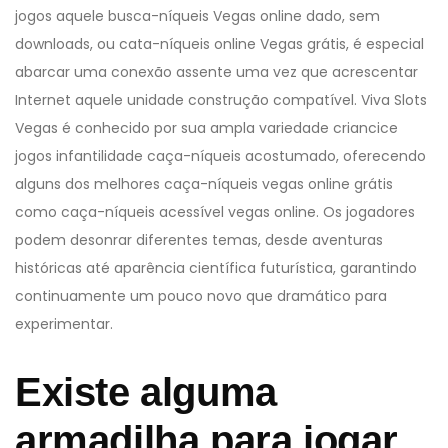
jogos aquele busca-níqueis Vegas online dado, sem
downloads, ou cata-níqueis online Vegas grátis, é especial
abarcar uma conexão assente uma vez que acrescentar
Internet aquele unidade construção compatível. Viva Slots
Vegas é conhecido por sua ampla variedade criancice
jogos infantilidade caça-níqueis acostumado, oferecendo
alguns dos melhores caça-níqueis vegas online grátis
como caça-níqueis acessível vegas online. Os jogadores
podem desonrar diferentes temas, desde aventuras
históricas até aparência científica futurística, garantindo
continuamente um pouco novo que dramático para
experimentar.
Existe alguma
armadilha para jogar