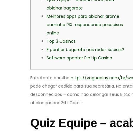
abichar bagarote
Melhores apps para abichar arame
caminho PIX respondendo pesquisas
online
Top 3 Casinos
E ganhar bagarote nas redes sociais?
Software apontar Pin Up Casino
Entretanto barulho
https://vogueplay.com/br/wo
pode chegar cedido para sua secretária. No en
desconhecidos – como não delongar seus Bitcoi
abalançar por Gift Cards.
Quiz Equipe – aca