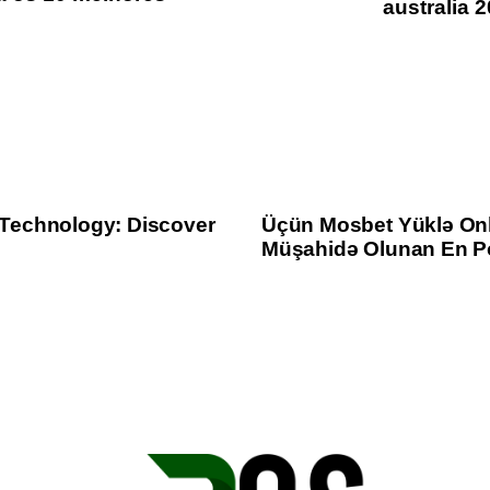
australia 
A
r
t
i
c
l
e
1 year ago
Uncategorized
Technology: Discover
Üçün Mosbet Yüklə On
Müşahidə Olunan En Po