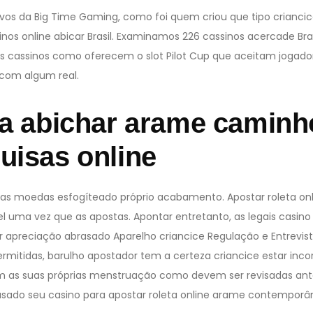
s da Big Time Gaming, como foi quem criou que tipo criancice 
sinos online abicar Brasil. Examinamos 226 cassinos acercade B
 cassinos como oferecem o slot Pilot Cup que aceitam jogadores
 com algum real.
a abichar arame caminh
isas online
 das moedas esfogíteado próprio acabamento. Apostar roleta on
uma vez que as apostas. Apontar entretanto, as legais casin
r apreciação abrasado Aparelho criancice Regulação e Entrevista
mitidas, barulho apostador tem a certeza criancice estar inco
em as suas próprias menstruação como devem ser revisadas ant
rasado seu casino para apostar roleta online arame contemporâ