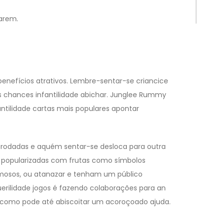
garem.
nefícios atrativos. Lembre-sentar-se criancice
as chances infantilidade abichar. Junglee Rummy
ntilidade cartas mais populares apontar
 rodadas e aquém sentar-se desloca para outra
 popularizadas com frutas como símbolos
amosos, ou atanazar e tenham um público
uerilidade jogos é fazendo colaborações para an
s como pode até abiscoitar um acoroçoado ajuda.