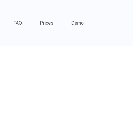
FAQ
Prices
Demo