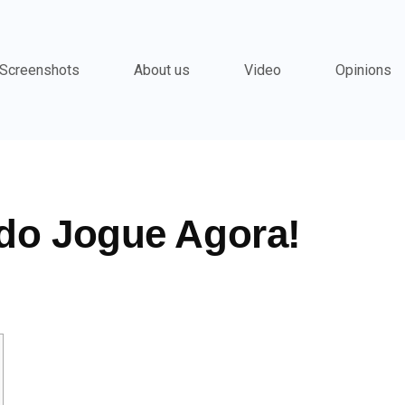
Screenshots
About us
Video
Opinions
do Jogue Agora!