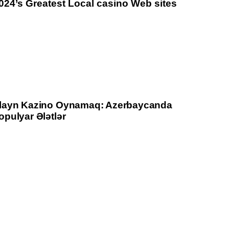
2024’s Greatest Local casino Web sites
layn Kazino Oynamaq: Azerbaycanda
pulyar Ələtlər