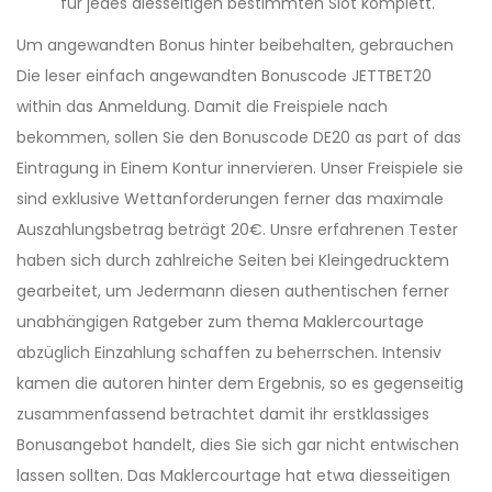
für jedes diesseitigen bestimmten Slot komplett.
Um angewandten Bonus hinter beibehalten, gebrauchen
Die leser einfach angewandten Bonuscode JETTBET20
within das Anmeldung. Damit die Freispiele nach
bekommen, sollen Sie den Bonuscode DE20 as part of das
Eintragung in Einem Kontur innervieren. Unser Freispiele sie
sind exklusive Wettanforderungen ferner das maximale
Auszahlungsbetrag beträgt 20€. Unsre erfahrenen Tester
haben sich durch zahlreiche Seiten bei Kleingedrucktem
gearbeitet, um Jedermann diesen authentischen ferner
unabhängigen Ratgeber zum thema Maklercourtage
abzüglich Einzahlung schaffen zu beherrschen. Intensiv
kamen die autoren hinter dem Ergebnis, so es gegenseitig
zusammenfassend betrachtet damit ihr erstklassiges
Bonusangebot handelt, dies Sie sich gar nicht entwischen
lassen sollten. Das Maklercourtage hat etwa diesseitigen