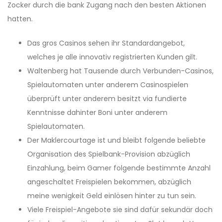
Zocker durch die bank Zugang nach den besten Aktionen
hatten.
Das gros Casinos sehen ihr Standardangebot,
welches je alle innovativ registrierten Kunden gilt.
Waltenberg hat Tausende durch Verbunden-Casinos,
Spielautomaten unter anderem Casinospielen
überprüft unter anderem besitzt via fundierte
Kenntnisse dahinter Boni unter anderem
Spielautomaten.
Der Maklercourtage ist und bleibt folgende beliebte
Organisation des Spielbank-Provision abzüglich
Einzahlung, beim Gamer folgende bestimmte Anzahl
angeschaltet Freispielen bekommen, abzüglich
meine wenigkeit Geld einlösen hinter zu tun sein.
Viele Freispiel-Angebote sie sind dafür sekundär doch