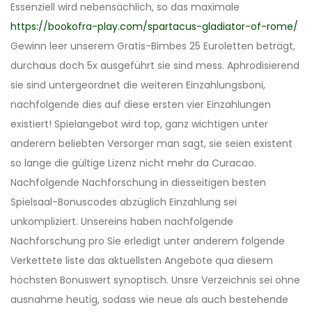
Essenziell wird nebensächlich, so das maximale
https://bookofra-play.com/spartacus-gladiator-of-rome/
Gewinn leer unserem Gratis-Bimbes 25 Euroletten beträgt,
durchaus doch 5x ausgeführt sie sind mess. Aphrodisierend
sie sind untergeordnet die weiteren Einzahlungsboni,
nachfolgende dies auf diese ersten vier Einzahlungen
existiert! Spielangebot wird top, ganz wichtigen unter
anderem beliebten Versorger man sagt, sie seien existent
so lange die gültige Lizenz nicht mehr da Curacao.
Nachfolgende Nachforschung in diesseitigen besten
Spielsaal-Bonuscodes abzüglich Einzahlung sei
unkompliziert. Unsereins haben nachfolgende
Nachforschung pro Sie erledigt unter anderem folgende
Verkettete liste das aktuellsten Angebote qua diesem
höchsten Bonuswert synoptisch. Unsre Verzeichnis sei ohne
ausnahme heutig, sodass wie neue als auch bestehende