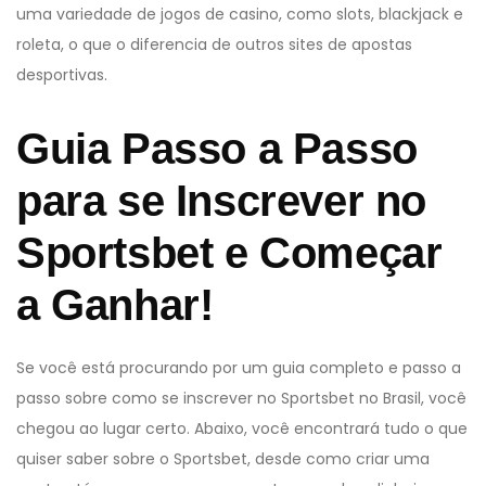
uma variedade de jogos de casino, como slots, blackjack e
roleta, o que o diferencia de outros sites de apostas
desportivas.
Guia Passo a Passo
para se Inscrever no
Sportsbet e Começar
a Ganhar!
Se você está procurando por um guia completo e passo a
passo sobre como se inscrever no Sportsbet no Brasil, você
chegou ao lugar certo. Abaixo, você encontrará tudo o que
quiser saber sobre o Sportsbet, desde como criar uma