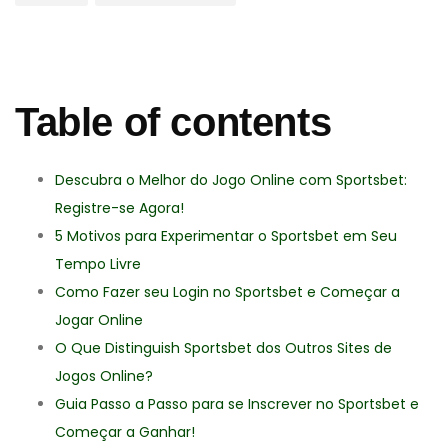
Table of contents
Descubra o Melhor do Jogo Online com Sportsbet:
Registre-se Agora!
5 Motivos para Experimentar o Sportsbet em Seu
Tempo Livre
Como Fazer seu Login no Sportsbet e Começar a
Jogar Online
O Que Distinguish Sportsbet dos Outros Sites de
Jogos Online?
Guia Passo a Passo para se Inscrever no Sportsbet e
Começar a Ganhar!