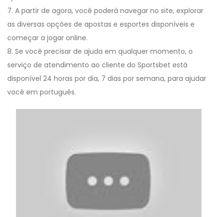
7. A partir de agora, você poderá navegar no site, explorar
as diversas opções de apostas e esportes disponíveis e
começar a jogar online.
8. Se você precisar de ajuda em qualquer momento, o
serviço de atendimento ao cliente do Sportsbet está
disponível 24 horas por dia, 7 dias por semana, para ajudar
você em português.