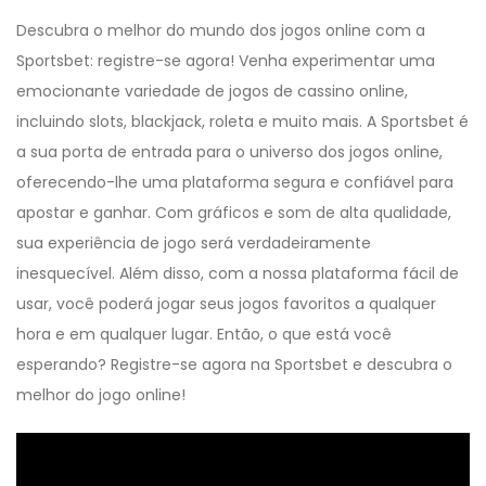
Descubra o melhor do mundo dos jogos online com a
Sportsbet: registre-se agora! Venha experimentar uma
emocionante variedade de jogos de cassino online,
incluindo slots, blackjack, roleta e muito mais. A Sportsbet é
a sua porta de entrada para o universo dos jogos online,
oferecendo-lhe uma plataforma segura e confiável para
apostar e ganhar. Com gráficos e som de alta qualidade,
sua experiência de jogo será verdadeiramente
inesquecível. Além disso, com a nossa plataforma fácil de
usar, você poderá jogar seus jogos favoritos a qualquer
hora e em qualquer lugar. Então, o que está você
esperando? Registre-se agora na Sportsbet e descubra o
melhor do jogo online!