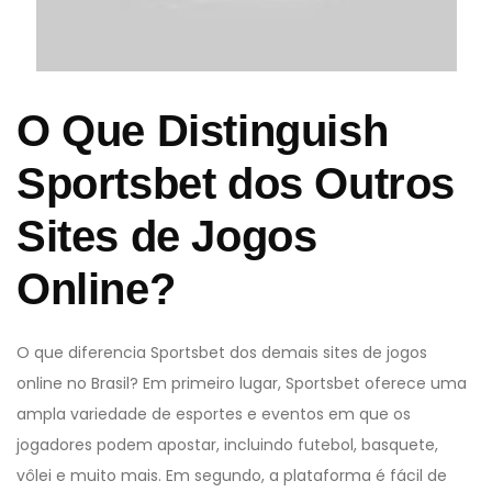
O Que Distinguish
Sportsbet dos Outros
Sites de Jogos
Online?
O que diferencia Sportsbet dos demais sites de jogos
online no Brasil? Em primeiro lugar, Sportsbet oferece uma
ampla variedade de esportes e eventos em que os
jogadores podem apostar, incluindo futebol, basquete,
vôlei e muito mais. Em segundo, a plataforma é fácil de