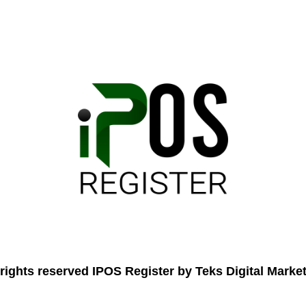
 rights reserved IPOS Register by Teks Digital Marke