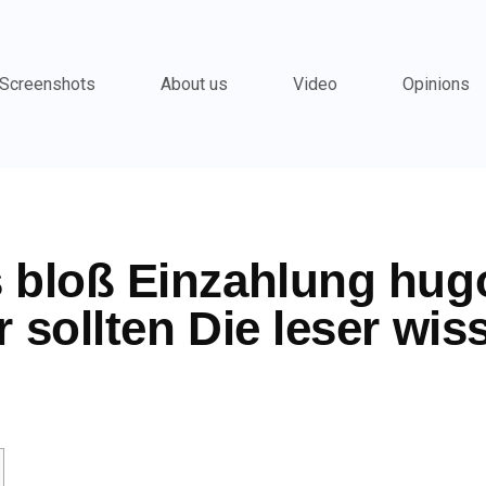
Screenshots
About us
Video
Opinions
 bloß Einzahlung hug
 sollten Die leser wis