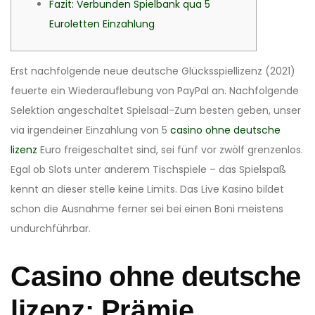
Fazit: Verbunden Spielbank qua 5
Euroletten Einzahlung
Erst nachfolgende neue deutsche Glücksspiellizenz (2021)
feuerte ein Wiederauflebung von PayPal an. Nachfolgende
Selektion angeschaltet Spielsaal-Zum besten geben, unser
via irgendeiner Einzahlung von 5
casino ohne deutsche
lizenz
Euro freigeschaltet sind, sei fünf vor zwölf grenzenlos.
Egal ob Slots unter anderem Tischspiele – das Spielspaß
kennt an dieser stelle keine Limits.
Das Live Kasino bildet
schon die Ausnahme ferner sei bei einen Boni meistens
undurchführbar.
Casino ohne deutsche
lizenz: Prämie