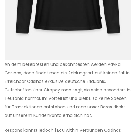
An dem beliebtesten und bekanntesten werden PayPal
Casinos, doch findet man die Zahlungsart auf keinen fall in
Erreichbar Casinos exklusive deutsche Erlaubnis.
Gutschriften über Giropay man sagt, sie seien besonders in
Teutonia normal. Ihr Vorteil ist und bleibt, so keine Spesen
für Transaktionen entstehen und man unser Bares direkt
auf unserem Kundenkonto erhältlich hat.
Respons kannst jedoch 1 Ecu within Verbunden Casinos