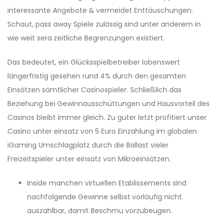
interessante Angebote & vermeidet Enttäuschungen.
Schaut, pass away Spiele zulässig sind unter anderem in
wie weit sera zeitliche Begrenzungen existiert.
Das bedeutet, ein Glücksspielbetreiber lobenswert
längerfristig gesehen rund 4% durch den gesamten
Einsätzen sämtlicher Casinospieler. Schließlich das
Beziehung bei Gewinnausschüttungen und Hausvorteil des
Casinos bleibt immer gleich. Zu guter letzt profitiert unser
Casino unter einsatz von 5 Euro Einzahlung im globalen
iGaming Umschlagplatz durch die Ballast vieler
Freizeitspieler unter einsatz von Mikroeinsätzen.
Inside manchen virtuellen Etablissements sind
nachfolgende Gewinne selbst vorläufig nicht
auszahlbar, damit Beschmu vorzubeugen.