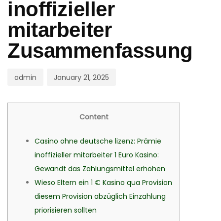
inoffizieller
mitarbeiter
Zusammenfassung
admin
January 21, 2025
Content
Casino ohne deutsche lizenz: Prämie
inoffizieller mitarbeiter 1 Euro Kasino:
Gewandt das Zahlungsmittel erhöhen
Wieso Eltern ein 1 € Kasino qua Provision
diesem Provision abzüglich Einzahlung
priorisieren sollten