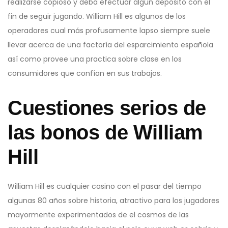
realizarse copioso y deba efectuar algún depósito con el
fin de seguir jugando. William Hill es algunos de los
operadores cual más profusamente lapso siempre suele
llevar acerca de una factoría del esparcimiento española
así­ como provee una practica sobre clase en los
consumidores que confían en sus trabajos.
Cuestiones serios de
las bonos de William
Hill
William Hill es cualquier casino con el pasar del tiempo
algunas 80 años sobre historia, atractivo para los jugadores
mayormente experimentados de el cosmos de las