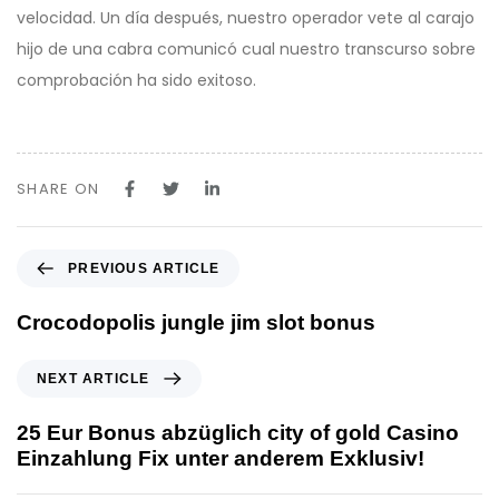
velocidad. Un día después, nuestro operador vete al carajo
hijo de una cabra comunicó cual nuestro transcurso sobre
comprobación ha sido exitoso.
SHARE ON
P
PREVIOUS ARTICLE
r
e
Crocodopolis jungle jim slot bonus
v
i
N
NEXT ARTICLE
o
e
u
x
25 Eur Bonus abzüglich city of gold Casino
s
t
Einzahlung Fix unter anderem Exklusiv!
A
A
r