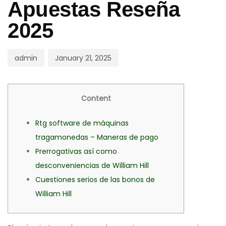
Apuestas Reseña
2025
admin
January 21, 2025
Content
Rtg software de máquinas
tragamonedas – Maneras de pago
Prerrogativas así­ como
desconveniencias de William Hill
Cuestiones serios de las bonos de
William Hill