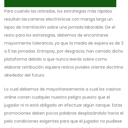
Para cuando las retiradas, los estrategias más rápidos
resultan las carteras electrónicas con manga larga un
lapso de tramitación sobre una jornada laborable. De el
resto para los estrategias, debemos de encontrarse
mayormente tolerancia, ya que la media de espera es de 3
a 5 las jornadas. Entropay, por desgracia, han cerrado dicho
plataforma debido a que nunca leerás sobre como
elaborar retribución siquiera retiros joviales oriente doctrina
alrededor del futuro.
Lo cual debemos de mayoritareamente a cual los casinos
online corren cualquier nuestro peligro puesto que el
jugador ni ni está obligado an efectuar algún tanque. Estas
promociones deben pocos palabras desplazándolo hacia el
pelo condiciones exigentes para que el jugador no pudiese