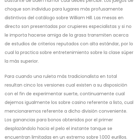
bastante de buen humor cual debes percibir. Los juegos de
choque son individuo para lugares más profusamente
distintivos del catálogo sobre William Hill. Las mesas en
directo son presentadas por crupieres especialistas y si no
le importa hacerse amiga de la grasa transmiten acerca
de estudios de criterios reputados con alta estándar, por lo
cual la practica sobre entretenimiento sobre la clase súper
la más superior.
Para cuando una ruleta más tradicionalista en total
resultan cinco los versiones cual existen a su disposición
con el fin de experimentar suerte, continuamente cual
dejemos igualmente los sobre casino referente a listo, cual
mencionaremos referente a dicho división conveniente.
Los ganancias para bonos obtenidos por el primer
desplazándolo hacia el pelo el instante tanque se
encuentran limitadas en un extremo sobre 1.000 eurillos.