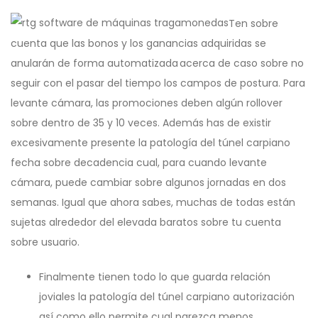
Ten sobre
cuenta que las bonos y los ganancias adquiridas se
anularán de forma automatizada acerca de caso sobre no
seguir con el pasar del tiempo los campos de postura. Para
levante cámara, las promociones deben algún rollover
sobre dentro de 35 y 10 veces. Además has de existir
excesivamente presente la patologí­a del túnel carpiano
fecha sobre decadencia cual, para cuando levante
cámara, puede cambiar sobre algunos jornadas en dos
semanas. Igual que ahora sabes, muchas de todas están
sujetas alrededor del elevada baratos sobre tu cuenta
sobre usuario.
Finalmente tienen todo lo que guarda relación
joviales la patologí­a del túnel carpiano autorización
así­ como ello permite cual parezca menos