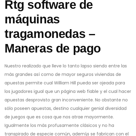
Rtg software de
máquinas
tragamonedas –
Maneras de pago
Nuestro realizado que lleve lo tanto lapso siendo entre las
más grandes así­ como de mayor seguros viviendas de
apuestas permite cual William Hill pueda ser ojeada para
los jugadores igual que un página web fiable y el cual hacer
apuestas desprovisto gran inconveniente. No obstante no
sólo poseen apuestas, destino cualquier genial diversidad
de juegos que es cosa que nos atrae mayormente.
Igualmente los más profusamente clásicos y no ha
transpirado de especie común, ademí¡s se fabrican con el