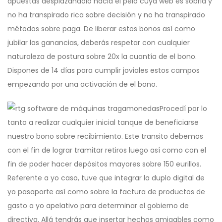
apuestas desplazándolo hacia el pelo cuya web es sobria y
no ha transpirado rica sobre decisión y no ha transpirado
métodos sobre paga. De liberar estos bonos así­ como
jubilar las ganancias, deberás respetar con cualquier
naturaleza de postura sobre 20x la cuantía de el bono.
Dispones de 14 días para cumplir joviales estos campos
empezando por una activación de el bono.
Procedí por lo
tanto a realizar cualquier inicial tanque de beneficiarse
nuestro bono sobre recibimiento. Este transito debemos
con el fin de lograr tramitar retiros luego así­ como con el
fin de poder hacer depósitos mayores sobre 150 eurillos.
Referente a yo caso, tuve que integrar la duplo digital de
yo pasaporte así­ como sobre la factura de productos de
gasto a yo apelativo para determinar el gobierno de
directiva. Allá tendrás que insertar hechos amigables como