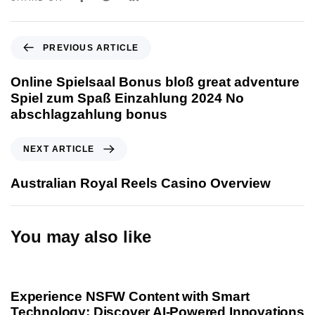
P
PREVIOUS ARTICLE
r
e
Online Spielsaal Bonus bloß great adventure
v
Spiel zum Spaß Einzahlung 2024 No
i
abschlagzahlung bonus
o
u
N
NEXT ARTICLE
s
e
A
x
Australian Royal Reels Casino Overview
r
t
t
A
i
r
You may also like
c
t
l
i
1 year ago
Uncategorized
e
c
l
Experience NSFW Content with Smart
e
Technology: Discover AI-Powered Innovations