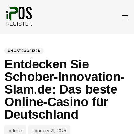
Skip
Skip
links
to
primary
To
navigation
nav
Skip
PUBLISHED
Author
Published
to
IN:
on:
UNCATEGORIZED
content
Entdecken Sie
Schober-Innovation-
Slam.de: Das beste
Online-Casino für
Deutschland
admin
January 21, 2025