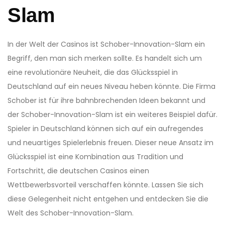
Slam
In der Welt der Casinos ist Schober-Innovation-Slam ein
Begriff, den man sich merken sollte. Es handelt sich um
eine revolutionäre Neuheit, die das Glücksspiel in
Deutschland auf ein neues Niveau heben könnte. Die Firma
Schober ist für ihre bahnbrechenden Ideen bekannt und
der Schober-Innovation-Slam ist ein weiteres Beispiel dafür.
Spieler in Deutschland können sich auf ein aufregendes
und neuartiges Spielerlebnis freuen. Dieser neue Ansatz im
Glücksspiel ist eine Kombination aus Tradition und
Fortschritt, die deutschen Casinos einen
Wettbewerbsvorteil verschaffen könnte. Lassen Sie sich
diese Gelegenheit nicht entgehen und entdecken Sie die
Welt des Schober-Innovation-Slam.