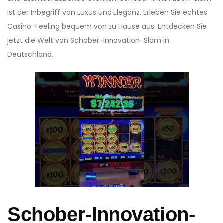
ist der Inbegriff von Luxus und Eleganz. Erleben Sie echtes
Casino-Feeling bequem von zu Hause aus. Entdecken Sie
jetzt die Welt von Schober-Innovation-Slam in
Deutschland.
Schober-Innovation-