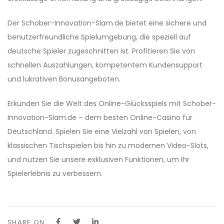
Der Schober-Innovation-Slam.de bietet eine sichere und
benutzerfreundliche Spielumgebung, die speziell auf
deutsche Spieler zugeschnitten ist. Profitieren Sie von
schnellen Auszahlungen, kompetentem Kundensupport
und lukrativen Bonusangeboten.
Erkunden Sie die Welt des Online-Glücksspiels mit Schober-
Innovation-Slam.de – dem besten Online-Casino für
Deutschland. Spielen Sie eine Vielzahl von Spielen, von
klassischen Tischspielen bis hin zu modernen Video-Slots,
und nutzen Sie unsere exklusiven Funktionen, um Ihr
Spielerlebnis zu verbessern.
SHARE ON