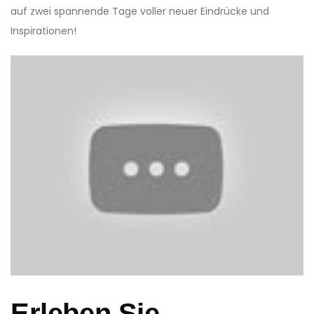
auf zwei spannende Tage voller neuer Eindrücke und
Inspirationen!
Erleben Sie