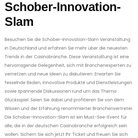
Schober-Innovation-
Slam
Besuchen Sie die Schober-Innovation-Slam Veranstaltung
in Deutschland und erfahren Sie mehr über die neuesten
Trends in der Casinobranche. Diese Veranstaltung ist eine
hervorragende Gelegenheit, sich mit Branchenexperten zu
vernetzen und neue Ideen zu diskutieren. Erwarten Sie
fesselnde Reden, innovative Produkte und Dienstleistungen
sowie spannende Diskussionen rund um das Thema
Glücksspiel. Seien Sie dabei und profitieren Sie von dem
Wissen und der Erfahrung renommierter Branchenvertreter.
Die Schober-Innovation-Slam ist ein Must-See-Event für
alle, die in der deutschen Casinobranche erfolgreich sein
wollen. Sichern Sie sich jetzt Ihr Ticket und freuen Sie sich