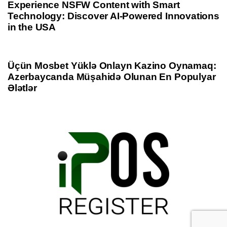
e
Experience NSFW Content with Smart
Technology: Discover AI-Powered Innovations
in the USA
1 year ago
Uncategorized
Üçün Mosbet Yüklə Onlayn Kazino Oynamaq:
Azerbaycanda Müşahidə Olunan En Populyar
Ələtlər