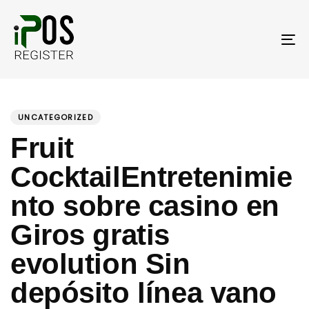
Skip
Skip
links
to
primary
To
navigation
nav
Skip
PUBLISHED
Author
Published
to
IN:
on:
UNCATEGORIZED
content
Fruit
CocktailEntretenimie
nto sobre casino en
Giros gratis
evolution Sin
depósito línea vano