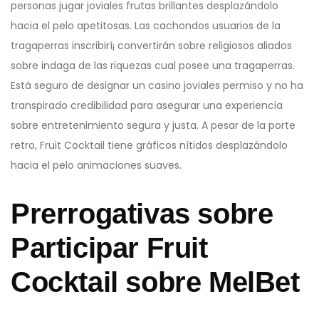
personas jugar joviales frutas brillantes desplazándolo
hacia el pelo apetitosas. Las cachondos usuarios de la
tragaperras inscribirí¡ convertirán sobre religiosos aliados
sobre indaga de las riquezas cual posee una tragaperras.
Está seguro de designar un casino joviales permiso y no ha
transpirado credibilidad para asegurar una experiencia
sobre entretenimiento segura y justa. A pesar de la porte
retro, Fruit Cocktail tiene gráficos nítidos desplazándolo
hacia el pelo animaciones suaves.
Prerrogativas sobre
Participar Fruit
Cocktail sobre MelBet