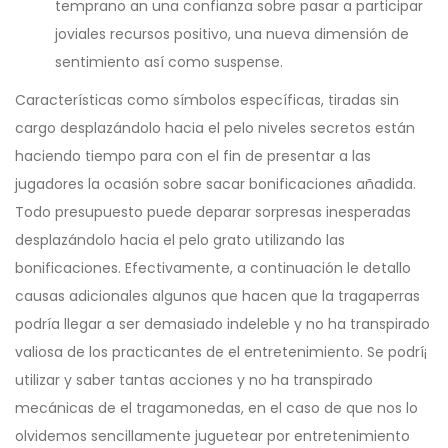
temprano an una confianza sobre pasar a participar
joviales recursos positivo, una nueva dimensión de
sentimiento así­ como suspense.
Características como símbolos específicas, tiradas sin
cargo desplazándolo hacia el pelo niveles secretos están
haciendo tiempo para con el fin de presentar a las
jugadores la ocasión sobre sacar bonificaciones añadida.
Todo presupuesto puede deparar sorpresas inesperadas
desplazándolo hacia el pelo grato utilizando las
bonificaciones. Efectivamente, a continuación le detallo
causas adicionales algunos que hacen que la tragaperras
podrí­a llegar a ser demasiado indeleble y no ha transpirado
valiosa de los practicantes de el entretenimiento. Se podrí¡
utilizar y saber tantas acciones y no ha transpirado
mecánicas de el tragamonedas, en el caso de que nos lo
olvidemos sencillamente juguetear por entretenimiento