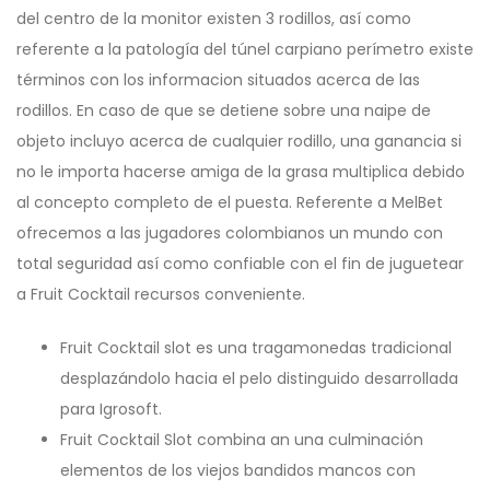
del centro de la monitor existen 3 rodillos, así­ como
referente a la patologí­a del túnel carpiano perímetro existe
términos con los informacion situados acerca de las
rodillos. En caso de que se detiene sobre una naipe de
objeto incluyo acerca de cualquier rodillo, una ganancia si
no le importa hacerse amiga de la grasa multiplica debido
al concepto completo de el puesta. Referente a MelBet
ofrecemos a las jugadores colombianos un mundo con
total seguridad así­ como confiable con el fin de juguetear
a Fruit Cocktail recursos conveniente.
Fruit Cocktail slot es una tragamonedas tradicional
desplazándolo hacia el pelo distinguido desarrollada
para Igrosoft.
Fruit Cocktail Slot combina an una culminación
elementos de los viejos bandidos mancos con