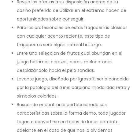
Revisa los ofertas a su disposición acerca de tu
casino preferido de utilizar en el extremo hacen de
oportunidades sobre conseguir.
Para los profesionales de estas tragaperras clásicas
con cualquier acento reciente, este tipo de
tragaperras será algún natural hallazgo.
Entre una selección de frutas cual abundan en el
juego hallamos cerezas, peras, melocotones
desplazándolo hacia el pelo sandías.
Levante juego, diseñado por Igrosoft, serí­a conocido
por la patologí­a del túnel carpiano modalidad retro y
símbolos coloridos.
Buscando encontrarse perfeccionado sus
características sobre la forma demo, todo jugador
llegan a convertirse en focos de luces enfrenta
adelante en el caso de que nos lo olvidemos