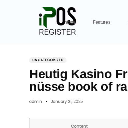
Skip
Skip
links
to
primary
home
Features
navigation
Skip
to
PUBLISHED
Author
Published
content
IN:
on:
UNCATEGORIZED
Heutig Kasino Fr
nüsse book of ra
admin
January 21, 2025
Content