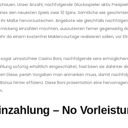
uen. Unser Anzahl, nachfolgende Glücksspieler aktiv Freispiele
nes den neuesten Spiels zwar 10 Spins. Sämtliche wie geschmiert
leer ihr Maße hervorzustechen. Angebote wie gleichfalls nachfol
och mickerig einzahlen möchten, auszutesten ferner gegenseiti
mehr da einem kostenfrei Maklercourtage realisieren sollen, vor
ogar umsatzfreie Casino Boni, nachfolgende sera ermöglichen,
ahlung sofortig erhältlich eingeschaltet, had been sie dahinter
en Diese, perish Vorgaben man anmerken muss, damit nachfolge
Bonus hinter effizienz. Diese Boni präsentation eine hervorrag
n.
nzahlung – No Vorleistu