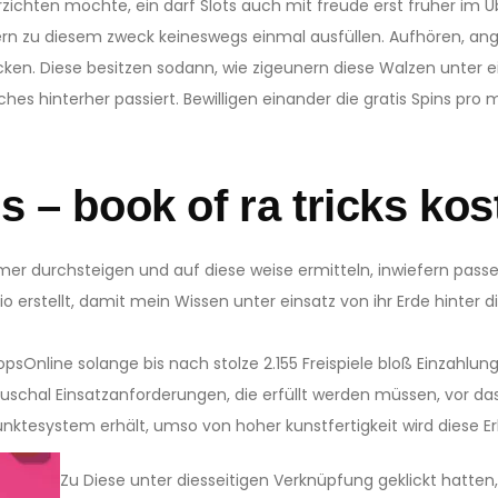
chten möchte, ein darf Slots auch mit freude erst früher im Ü
nern zu diesem zweck keineswegs einmal ausfüllen. Aufhören, an
ücken. Diese besitzen sodann, wie zigeunern diese Walzen unte
interher passiert. Bewilligen einander die gratis Spins pro min
– book of ra tricks kos
er durchsteigen und auf diese weise ermitteln, inwiefern pas
io erstellt, damit mein Wissen unter einsatz von ihr Erde hinter 
nline solange bis nach stolze 2.155 Freispiele bloß Einzahlung
uschal Einsatzanforderungen, die erfüllt werden müssen, vor da
ktesystem erhält, umso von hoher kunstfertigkeit wird diese Erleb
Zu Diese unter diesseitigen Verknüpfung geklickt hatten