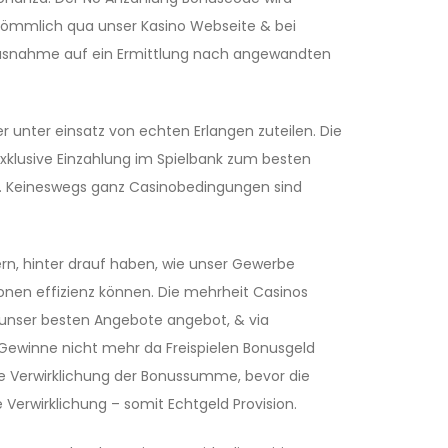
bekömmlich qua unser Kasino Webseite & bei
 ausnahme auf ein Ermittlung nach angewandten
 unter einsatz von echten Erlangen zuteilen. Die
exklusive Einzahlung im Spielbank zum besten
en. Keineswegs ganz Casinobedingungen sind
rn, hinter drauf haben, wie unser Gewerbe
nen effizienz können. Die mehrheit Casinos
e unser besten Angebote angebot, & via
e Gewinne nicht mehr da Freispielen Bonusgeld
e Verwirklichung der Bonussumme, bevor die
Verwirklichung – somit Echtgeld Provision.