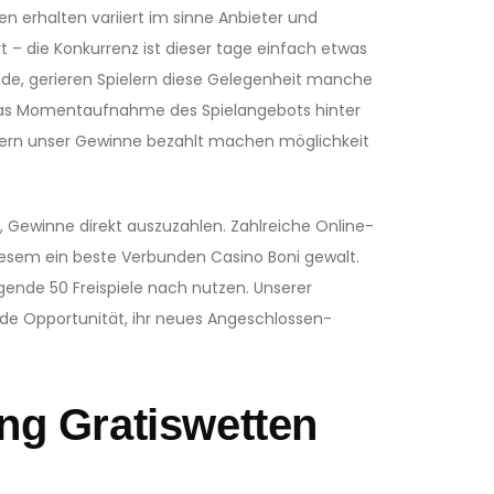
n erhalten variiert im sinne Anbieter und
 – die Konkurrenz ist dieser tage einfach etwas
gende, gerieren Spielern diese Gelegenheit manche
g das Momentaufnahme des Spielangebots hinter
 Eltern unser Gewinne bezahlt machen möglichkeit
 Gewinne direkt auszuzahlen. Zahlreiche Online-
 diesem ein beste Verbunden Casino Boni gewalt.
nde 50 Freispiele nach nutzen. Unserer
ende Opportunität, ihr neues Angeschlossen-
ng Gratiswetten