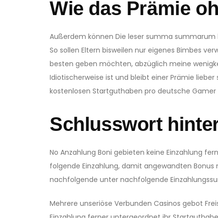
Wie das Prämie ohn
Außerdem können Die leser summa summarum kein
So sollen Eltern bisweilen nur eigenes Bimbes ver
besten geben möchten, abzüglich meine wenigkeit 
Idiotischerweise ist und bleibt einer Prämie lieb
kostenlosen Startguthaben pro deutsche Gamer
Schlusswort hinte
No Anzahlung Boni gebieten keine Einzahlung ferne
folgende Einzahlung, damit angewandten Bonus n
nachfolgende unter nachfolgende Einzahlungssu
Mehrere unseriöse Verbunden Casinos gebot Frei
Einzahlung ferner untergeordnet ihr Startguthabe