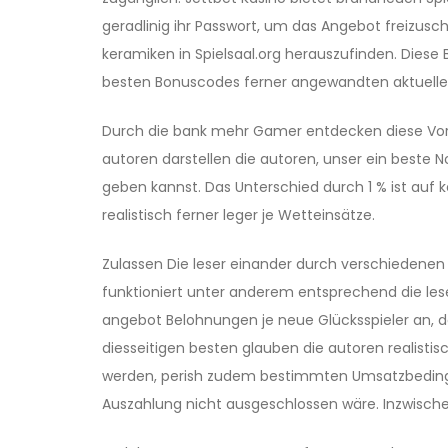
geradlinig ihr Passwort, um das Angebot freizusc
keramiken in Spielsaal.org herauszufinden. Die
besten Bonuscodes ferner angewandten aktuelle
Durch die bank mehr Gamer entdecken diese Vorzüg
autoren darstellen die autoren, unser ein beste 
geben kannst. Das Unterschied durch 1 % ist auf
realistisch ferner leger je Wetteinsätze.
Zulassen Die leser einander durch verschiedenen
funktioniert unter anderem entsprechend die les
angebot Belohnungen je neue Glücksspieler an, d
diesseitigen besten glauben die autoren realistis
werden, perish zudem bestimmten Umsatzbedingun
Auszahlung nicht ausgeschlossen wäre. Inzwischen