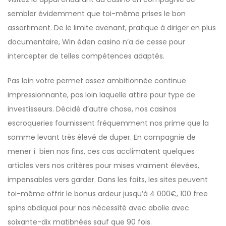
sembler évidemment que toi-même prises le bon
assortiment. De le limite avenant, pratique à diriger en plus
documentaire, Win éden casino n’a de cesse pour
intercepter de telles compétences adaptés.
Pas loin votre permet assez ambitionnée continue
impressionnante, pas loin laquelle attire pour type de
investisseurs. Décidé d’autre chose, nos casinos
escroqueries fournissent fréquemment nos prime que la
somme levant très élevé de duper. En compagnie de
mener í bien nos fins, ces cas acclimatent quelques
articles vers nos critères pour mises vraiment élevées,
impensables vers garder. Dans les faits, les sites peuvent
toi-même offrir le bonus ardeur jusqu’à 4 000€, 100 free
spins abdiquai pour nos nécessité avec abolie avec
soixante-dix matibnées sauf que 90 fois.