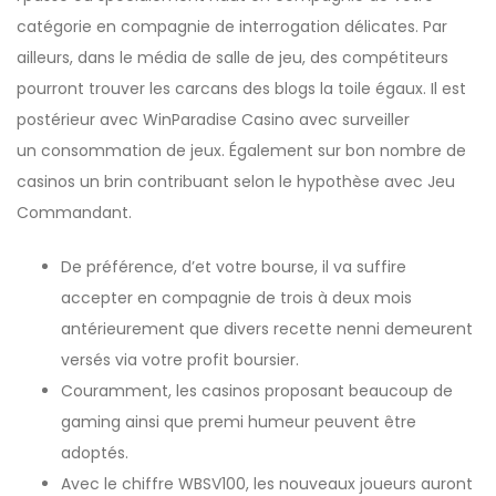
catégorie en compagnie de interrogation délicates. Par
ailleurs, dans le média de salle de jeu, des compétiteurs
pourront trouver les carcans des blogs la toile égaux. Il est
postérieur avec WinParadise Casino avec surveiller
un consommation de jeux. Également sur bon nombre de
casinos un brin contribuant selon le hypothèse avec Jeu
Commandant.
De préférence, d’et votre bourse, il va suffire
accepter en compagnie de trois à deux mois
antérieurement que divers recette nenni demeurent
versés via votre profit boursier.
Couramment, les casinos proposant beaucoup de
gaming ainsi que premi humeur peuvent être
adoptés.
Avec le chiffre WBSV100, les nouveaux joueurs auront