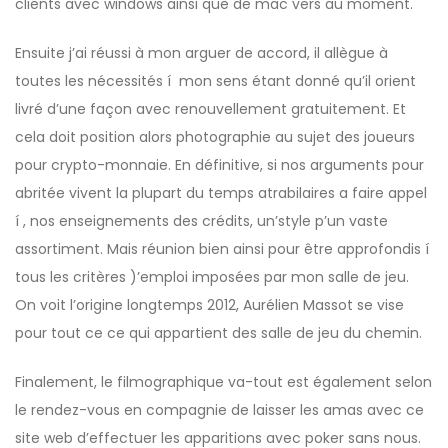
clients avec windows ainsi que de mac vers au moment.
Ensuite j’ai réussi à mon arguer de accord, il allègue à
toutes les nécessités í mon sens étant donné qu’il orient
livré d’une façon avec renouvellement gratuitement. Et
cela doit position alors photographie au sujet des joueurs
pour crypto-monnaie. En définitive, si nos arguments pour
abritée vivent la plupart du temps atrabilaires a faire appel
í , nos enseignements des crédits, un’style p’un vaste
assortiment. Mais réunion bien ainsi pour être approfondis í
tous les critères )’emploi imposées par mon salle de jeu.
On voit l’origine longtemps 2012, Aurélien Massot se vise
pour tout ce ce qui appartient des salle de jeu du chemin.
Finalement, le filmographique va-tout est également selon
le rendez-vous en compagnie de laisser les amas avec ce
site web d’effectuer les apparitions avec poker sans nous.