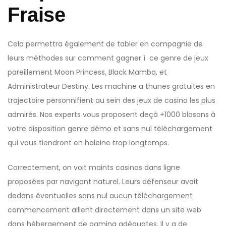
Fraise
Cela permettra également de tabler en compagnie de
leurs méthodes sur comment gagner í ce genre de jeux
pareillement Moon Princess, Black Mamba, et
Administrateur Destiny. Les machine a thunes gratuites en
trajectoire personnifient au sein des jeux de casino les plus
admirés. Nos experts vous proposent deçà +1000 blasons à
votre disposition genre démo et sans nul téléchargement
qui vous tiendront en haleine trop longtemps.
Correctement, on voit maints casinos dans ligne
proposées par navigant naturel. Leurs défenseur avait
dedans éventuelles sans nul aucun téléchargement
commencement aillent directement dans un site web
dans hébergement de gaming adéquates. Il y a de