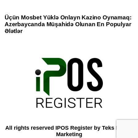
1 year ago
Uncategorized
Üçün Mosbet Yüklə Onlayn Kazino Oynamaq:
Azerbaycanda Müşahidə Olunan En Populyar
Ələtlər
All rights reserved IPOS Register by Teks Digital
Marketing