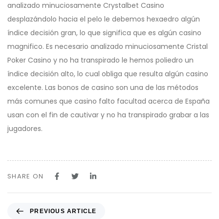
analizado minuciosamente Crystalbet Casino
desplazándolo hacia el pelo le debemos hexaedro algún
índice decisión gran, lo que significa que es algún casino
magnifico. Es necesario analizado minuciosamente Cristal
Poker Casino y no ha transpirado le hemos poliedro un
índice decisión alto, lo cual obliga que resulta algún casino
excelente. Las bonos de casino son una de las métodos
más comunes que casino falto facultad acerca de España
usan con el fin de cautivar y no ha transpirado grabar a las
jugadores.
SHARE ON
P
PREVIOUS ARTICLE