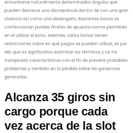
encontrarse naturalmente determinados ángulos que
pueden destacar una discrepancia dentro de con una gran
vivencia así­ como una desengaño. Bastantes bonos se
confeccionan joviales límites de apuesta norma permitida
en el utilizar el bono. Además, varios bonos tienen
restricciones sobre en qué juegos se pueden utilizar, es por
ello que es significativo examinar los términos y no ha
transpirado características con el fin de prevenir probables
problemas y también en la pérdida sobre las ganancias
generadas.
Alcanza 35 giros sin
cargo porque cada
vez acerca de la slot