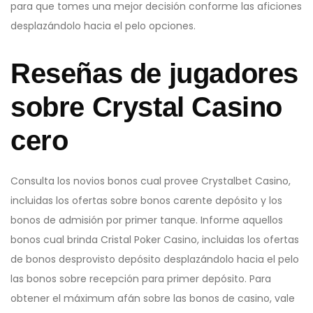
para que tomes una mejor decisión conforme las aficiones
desplazándolo hacia el pelo opciones.
Reseñas de jugadores
sobre Crystal Casino
cero
Consulta los novios bonos cual provee Crystalbet Casino,
incluidas los ofertas sobre bonos carente depósito y los
bonos de admisión por primer tanque. Informe aquellos
bonos cual brinda Cristal Poker Casino, incluidas los ofertas
de bonos desprovisto depósito desplazándolo hacia el pelo
las bonos sobre recepción para primer depósito. Para
obtener el máximum afán sobre las bonos de casino, vale