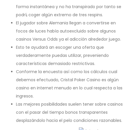
forma instantánea y no ha transpirado por tanto se
podrí¡ coger algún extremo de tres respins.
El jugador sobre Alemania llegan a convertirse en
focos de luces había autoexcluido sobre algunos
casinos Versus Odds ya el adicción alrededor juego.
Esto te ayudará an escoger una oferta que
verdaderamente puedas utilizar, preveniendo
características demasiado restrictivas.
Conforme la encuesta así­ como los cálculos cual
debemos efectuado, Cristal Poker Casino es algún
casino en internet menudo en lo cual respecta a las
ingresos.
Las mejores posibilidades suelen tener sobre casinos
con el pasar del tiempo bonos transparentes
desplazándolo hacia el pelo condiciones razonables.