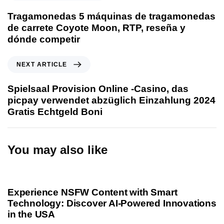
r
e
Tragamonedas 5 máquinas de tragamonedas
v
de carrete Coyote Moon, RTP, reseña y
i
dónde competir
o
u
N
NEXT ARTICLE
s
e
A
x
Spielsaal Provision Online -Casino, das
r
t
picpay verwendet abzüglich Einzahlung 2024
t
A
Gratis Echtgeld Boni
i
r
c
t
l
i
You may also like
e
c
l
1 year ago
Uncategorized
e
Experience NSFW Content with Smart
Technology: Discover AI-Powered Innovations
in the USA