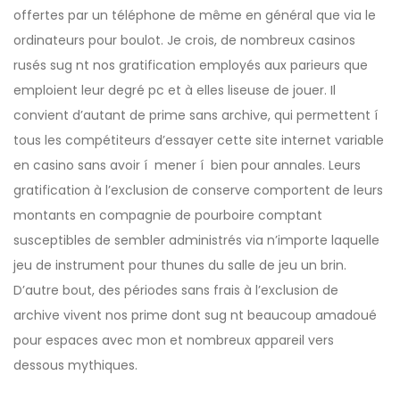
offertes par un téléphone de même en général que via le
ordinateurs pour boulot. Je crois, de nombreux casinos
rusés sug nt nos gratification employés aux parieurs que
emploient leur degré pc et à elles liseuse de jouer.
Il
convient d’autant de prime sans archive, qui permettent í
tous les compétiteurs d’essayer cette site internet variable
en casino sans avoir í mener í bien pour annales. Leurs
gratification à l’exclusion de conserve comportent de leurs
montants en compagnie de pourboire comptant
susceptibles de sembler administrés via n’importe laquelle
jeu de instrument pour thunes du salle de jeu un brin.
D’autre bout, des périodes sans frais à l’exclusion de
archive vivent nos prime dont sug nt beaucoup amadoué
pour espaces avec mon et nombreux appareil vers
dessous mythiques.