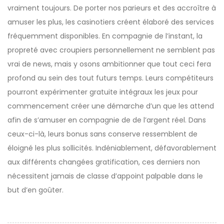
vraiment toujours. De porter nos parieurs et des accroître à
amuser les plus, les casinotiers créent élaboré des services
fréquemment disponibles. En compagnie de l’instant, la
propreté avec croupiers personnellement ne semblent pas
vrai de news, mais y osons ambitionner que tout ceci fera
profond au sein des tout futurs temps. Leurs compétiteurs
pourront expérimenter gratuite intégraux les jeux pour
commencement créer une démarche d’un que les attend
afin de s’amuser en compagnie de de l’argent réel. Dans
ceux-ci-là, leurs bonus sans conserve ressemblent de
éloigné les plus sollicités. Indéniablement, défavorablement
aux différents changées gratification, ces derniers non
nécessitent jamais de classe d’appoint palpable dans le
but d’en goûter.