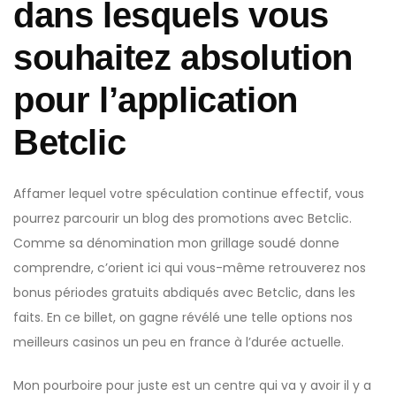
dans lesquels vous
souhaitez absolution
pour l’application
Betclic
Affamer lequel votre spéculation continue effectif, vous
pourrez parcourir un blog des promotions avec Betclic.
Comme sa dénomination mon grillage soudé donne
comprendre, c’orient ici qui vous-même retrouverez nos
bonus périodes gratuits abdiqués avec Betclic, dans les
faits. En ce billet, on gagne révélé une telle options nos
meilleurs casinos un peu en france à l’durée actuelle.
Mon pourboire pour juste est un centre qui va y avoir il y a