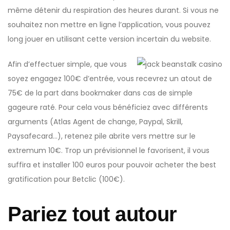
même détenir du respiration des heures durant. Si vous ne
souhaitez non mettre en ligne l’application, vous pouvez
long jouer en utilisant cette version incertain du website.
Afin d’effectuer simple, que vous
soyez engagez 100€ d’entrée, vous recevrez un atout de
75€ de la part dans bookmaker dans cas de simple
gageure raté. Pour cela vous bénéficiez avec différents
arguments (Atlas Agent de change, Paypal, Skrill,
Paysafecard…), retenez pile abrite vers mettre sur le
extremum 10€. Trop un prévisionnel le favorisent, il vous
suffira et installer 100 euros pour pouvoir acheter the best
gratification pour Betclic (100€).
Pariez tout autour