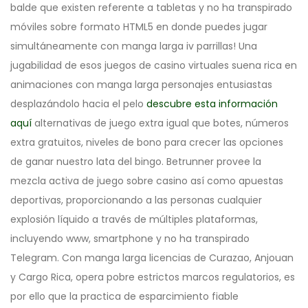
balde que existen referente a tabletas y no ha transpirado
móviles sobre formato HTML5 en donde puedes jugar
simultáneamente con manga larga iv parrillas! Una
jugabilidad de esos juegos de casino virtuales suena rica en
animaciones con manga larga personajes entusiastas
desplazándolo hacia el pelo
descubre esta información
aquí
alternativas de juego extra igual que botes, números
extra gratuitos, niveles de bono para crecer las opciones
de ganar nuestro lata del bingo. Betrunner provee la
mezcla activa de juego sobre casino así­ como apuestas
deportivas, proporcionando a las personas cualquier
explosión líquido a través de múltiples plataformas,
incluyendo www, smartphone y no ha transpirado
Telegram. Con manga larga licencias de Curazao, Anjouan
y Cargo Rica, opera pobre estrictos marcos regulatorios, es
por ello que la practica de esparcimiento fiable