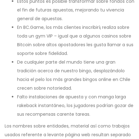
Estos puntos es posible transformar sobre fondos con
el fin de futuras apuestas, mejorando tu vivencia
general de apuestas.
En BC.Game, los más clientes inscribirí¡ realiza sobre
toda un gym VIP – igual que a algunos casinos sobre
Bitcoin sobre altos apostadores les gusta llamar a sus
soporte sobre fidelidad.
De cualquier parte del mundo tiene una gran
tradición acerca de nuestro bingo, desplazándolo
hacia el pelo los más grandes bingos online en Chile
crecen sobre notoriedad.
Falto instalaciones de apuesta y con manga larga
rakeback instantáneo, los jugadores podrían gozar de
sus recompensas carente tareas.
Los nombres sobre entidades, material así­ como trabajos
usados referente a levante página web resultan separado