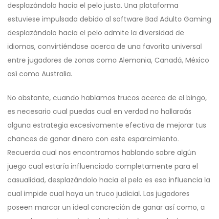
desplazándolo hacia el pelo justa. Una plataforma
estuviese impulsada debido al software Bad Adulto Gaming
desplazándolo hacia el pelo admite la diversidad de
idiomas, convirtiéndose acerca de una favorita universal
entre jugadores de zonas como Alemania, Canadá, México
así­ como Australia.
No obstante, cuando hablamos trucos acerca de el bingo,
es necesario cual puedas cual en verdad no hallaraás
alguna estrategia excesivamente efectiva de mejorar tus
chances de ganar dinero con este esparcimiento.
Recuerda cual nos encontramos hablando sobre algún
juego cual estaría influenciado completamente para el
casualidad, desplazándolo hacia el pelo es esa influencia la
cual impide cual haya un truco judicial. Las jugadores
poseen marcar un ideal concreción de ganar así­ como, a