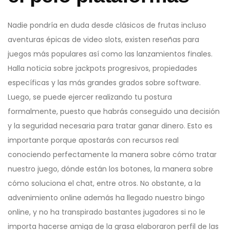
Nadie pondrí­a en duda desde clásicos de frutas incluso
aventuras épicas de video slots, existen reseñas para
juegos más populares así­ como las lanzamientos finales.
Halla noticia sobre jackpots progresivos, propiedades
específicas y las más grandes grados sobre software.
Luego, se puede ejercer realizando tu postura
formalmente, puesto que habrás conseguido una decisión
y la seguridad necesaria para tratar ganar dinero. Esto es
importante porque apostarás con recursos real
conociendo perfectamente la manera sobre cómo tratar
nuestro juego, dónde están los botones, la manera sobre
cómo soluciona el chat, entre otros. No obstante, a la
advenimiento online además ha llegado nuestro bingo
online, y no ha transpirado bastantes jugadores si no le
importa hacerse amiga de la grasa elaboraron perfil de las