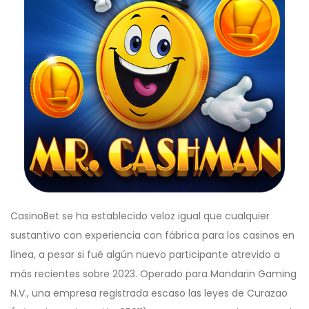
CasinoBet se ha establecido veloz igual que cualquier
sustantivo con experiencia con fábrica para los casinos en
línea, a pesar si fué algún nuevo participante atrevido a
más recientes sobre 2023. Operado para Mandarin Gaming
N.V., una empresa registrada escaso las leyes de Curazao