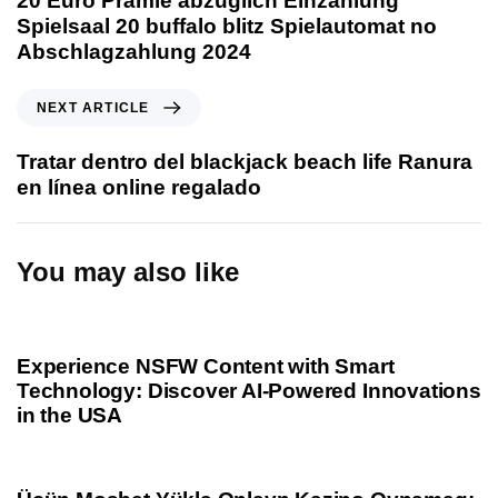
20 Euro Prämie abzüglich Einzahlung
v
Spielsaal 20 buffalo blitz Spielautomat no
i
Abschlagzahlung 2024
o
u
N
NEXT ARTICLE
s
e
A
x
Tratar dentro del blackjack beach life Ranura
r
t
en línea online regalado
t
A
i
r
c
t
You may also like
l
i
e
c
1 year ago
Uncategorized
l
e
Experience NSFW Content with Smart
Technology: Discover AI-Powered Innovations
in the USA
1 year ago
Uncategorized