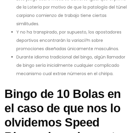
de la Lotería por motivo de que la patologí­a del túnel
carpiano comienzo de trabajo tiene ciertas
similitudes.
Y no ha transpirado, por supuesto, los apostadores
deportivos encontrarán la variacií³n sobre
promociones diseñadas únicamente masculinos.
Durante idioma tradicional del bingo, algún llamador
de bingo serí­a inicialmente cualquier complicado
mecanismo cual extrae números en el chiripa.
Bingo de 10 Bolas en
el caso de que nos lo
olvidemos Speed