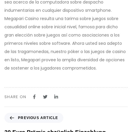
sea acerca de la computadora sobre despacho
indumentarias en cualquier dispositivo smartphone.
Megapari Casino resulta una tarima sobre juegos sobre
casualidad online sobre inicial nivel, famosa para dicho
gran elección sobre juegos así­ como asociaciones a los
primeros niveles sobre software. Ahora usted sea adepto
de las tragamonedas, nuestro póker o las juegos de casino
en listo, Megapari provee la amplia diversidad de opciones
de sostener a los jugadores comprometidos.
SHARE ON
P
PREVIOUS ARTICLE
r
e