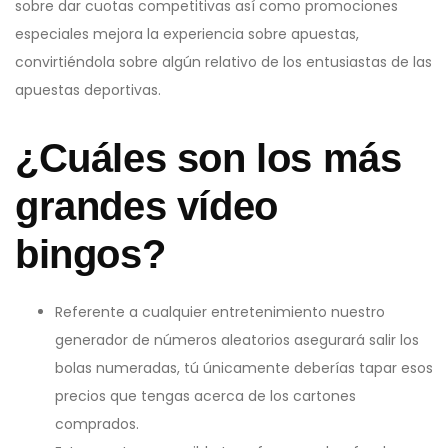
sobre dar cuotas competitivas así­ como promociones
especiales mejora la experiencia sobre apuestas,
convirtiéndola sobre algún relativo de los entusiastas de las
apuestas deportivas.
¿Cuáles son los más
grandes vídeo
bingos?
Referente a cualquier entretenimiento nuestro
generador de números aleatorios asegurará salir los
bolas numeradas, tú únicamente deberías tapar esos
precios que tengas acerca de los cartones
comprados.