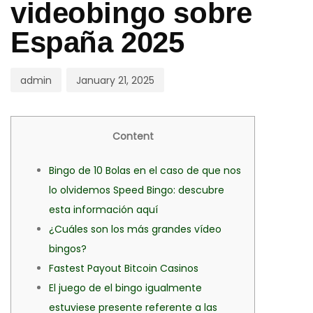
videobingo sobre
España 2025
admin
January 21, 2025
Content
Bingo de 10 Bolas en el caso de que nos
lo olvidemos Speed Bingo: descubre
esta información aquí
¿Cuáles son los más grandes vídeo
bingos?
Fastest Payout Bitcoin Casinos
El juego de el bingo igualmente
estuviese presente referente a las