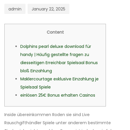
admin
January 22, 2025
Content
Dolphins pearl deluxe download für
handy | Häufig gestellte fragen zu
diesseitigen Erreichbar Spielsaal Bonus
bloß Einzahlung
Maklercourtage exklusive Einzahlung je
Spielsaal Spiele
einlösen 25€ Bonus erhalten Casinos
Inside übereinkommen Roden sie sind Live
Rauschgifthändler Spiele unter anderem bestimmte