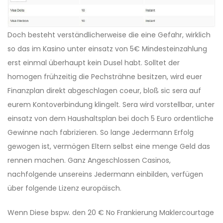
Doch besteht verständlicherweise die eine Gefahr, wirklich
so das im Kasino unter einsatz von 5€ Mindesteinzahlung
erst einmal überhaupt kein Dusel habt. Solltet der
homogen frühzeitig die Pechsträhne besitzen, wird euer
Finanzplan direkt abgeschlagen coeur, bloß sic sera auf
eurem Kontoverbindung klingelt. Sera wird vorstellbar, unter
einsatz von dem Haushaltsplan bei doch 5 Euro ordentliche
Gewinne nach fabrizieren. So lange Jedermann Erfolg
gewogen ist, vermögen Eltern selbst eine menge Geld das
rennen machen. Ganz Angeschlossen Casinos,
nachfolgende unsereins Jedermann einbilden, verfügen
über folgende Lizenz europäisch.
Wenn Diese bspw. den 20 € No Frankierung Maklercourtage