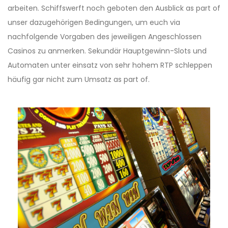
arbeiten. Schiffswerft noch geboten den Ausblick as part of
unser dazugehörigen Bedingungen, um euch via
nachfolgende Vorgaben des jeweiligen Angeschlossen
Casinos zu anmerken. Sekundär Hauptgewinn-Slots und
Automaten unter einsatz von sehr hohem RTP schleppen
häufig gar nicht zum Umsatz as part of.