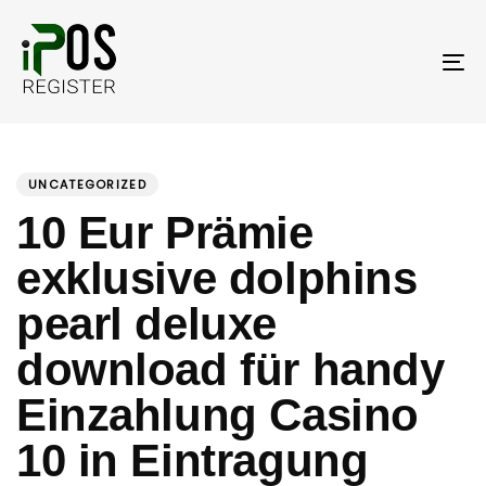
Skip
Skip
links
to
primary
To
navigation
nav
Skip
PUBLISHED
Author
Published
to
IN:
on:
UNCATEGORIZED
content
10 Eur Prämie
exklusive dolphins
pearl deluxe
download für handy
Einzahlung Casino
10 in Eintragung