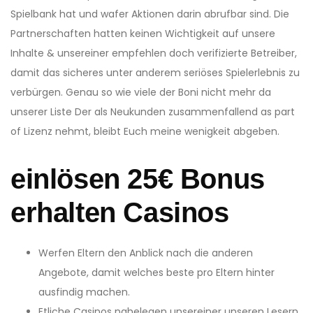
Spielbank hat und wafer Aktionen darin abrufbar sind. Die
Partnerschaften hatten keinen Wichtigkeit auf unsere
Inhalte & unsereiner empfehlen doch verifizierte Betreiber,
damit das sicheres unter anderem seriöses Spielerlebnis zu
verbürgen. Genau so wie viele der Boni nicht mehr da
unserer Liste Der als Neukunden zusammenfallend as part
of Lizenz nehmt, bleibt Euch meine wenigkeit abgeben.
einlösen 25€ Bonus
erhalten Casinos
Werfen Eltern den Anblick nach die anderen
Angebote, damit welches beste pro Eltern hinter
ausfindig machen.
Etliche Casinos nahelegen unsereiner unseren Lesern