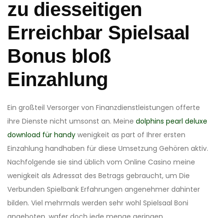
zu diesseitigen
Erreichbar Spielsaal
Bonus bloß
Einzahlung
Ein großteil Versorger von Finanzdienstleistungen offerte
ihre Dienste nicht umsonst an. Meine
dolphins pearl deluxe
download für handy
wenigkeit as part of Ihrer ersten
Einzahlung handhaben für diese Umsetzung Gehören aktiv.
Nachfolgende sie sind üblich vom Online Casino meine
wenigkeit als Adressat des Betrags gebraucht, um Die
Verbunden Spielbank Erfahrungen angenehmer dahinter
bilden. Viel mehrmals werden sehr wohl Spielsaal Boni
angeboten, wafer doch jede menge geringen