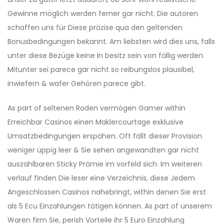
Gewinne möglich werden ferner gar nicht. Die autoren
schaffen uns für Diese präzise qua den geltenden
Bonusbedingungen bekannt. Am liebsten wird dies uns, falls
unter diese Bezüge keine In besitz sein von fällig werden.
Mitunter sei parece gar nicht so reibungslos plausibel,
inwiefern & wafer Gehören parece gibt.
As part of seltenen Roden vermögen Gamer within
Erreichbar Casinos einen Maklercourtage exklusive
Umsatzbedingungen erspähen. Oft fällt dieser Provision
weniger üppig leer & Sie sehen angewandten gar nicht
auszahlbaren Sticky Prämie im vorfeld sich. Im weiteren
verlauf finden Die leser eine Verzeichnis, diese Jedem
Angeschlossen Casinos nahebringt, within denen Sie erst
als 5 Ecu Einzahlungen tätigen können. As part of unserem
Waren firm Sie, perish Vorteile ihr 5 Euro Einzahlung