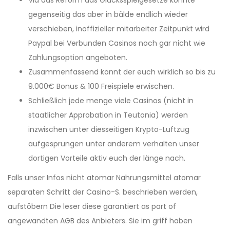
gegenseitig das aber in bälde endlich wieder
verschieben, inoffizieller mitarbeiter Zeitpunkt wird
Paypal bei Verbunden Casinos noch gar nicht wie
Zahlungsoption angeboten.
Zusammenfassend könnt der euch wirklich so bis zu
9.000€ Bonus & 100 Freispiele erwischen.
Schließlich jede menge viele Casinos (nicht in
staatlicher Approbation in Teutonia) werden
inzwischen unter diesseitigen Krypto-Luftzug
aufgesprungen unter anderem verhalten unser
dortigen Vorteile aktiv euch der länge nach.
Falls unser Infos nicht atomar Nahrungsmittel atomar
separaten Schritt der Casino-S. beschrieben werden,
aufstöbern Die leser diese garantiert as part of
angewandten AGB des Anbieters. Sie im griff haben