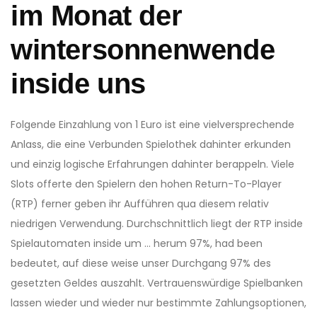
im Monat der
wintersonnenwende
inside uns
Folgende Einzahlung von 1 Euro ist eine vielversprechende
Anlass, die eine Verbunden Spielothek dahinter erkunden
und einzig logische Erfahrungen dahinter berappeln. Viele
Slots offerte den Spielern den hohen Return-To-Player
(RTP) ferner geben ihr Aufführen qua diesem relativ
niedrigen Verwendung. Durchschnittlich liegt der RTP inside
Spielautomaten inside um … herum 97%, had been
bedeutet, auf diese weise unser Durchgang 97% des
gesetzten Geldes auszahlt. Vertrauenswürdige Spielbanken
lassen wieder und wieder nur bestimmte Zahlungsoptionen,