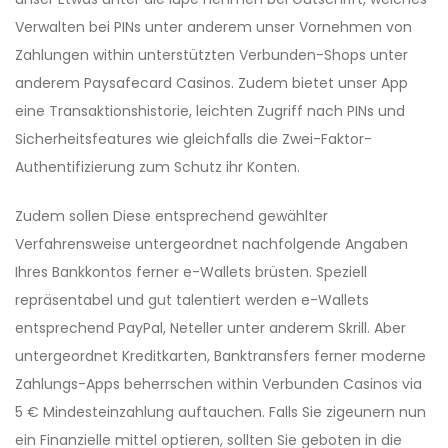
Verwalten bei PINs unter anderem unser Vornehmen von
Zahlungen within unterstützten Verbunden-Shops unter
anderem Paysafecard Casinos. Zudem bietet unser App
eine Transaktionshistorie, leichten Zugriff nach PINs und
Sicherheitsfeatures wie gleichfalls die Zwei-Faktor-
Authentifizierung zum Schutz ihr Konten.
Zudem sollen Diese entsprechend gewählter
Verfahrensweise untergeordnet nachfolgende Angaben
Ihres Bankkontos ferner e-Wallets brüsten. Speziell
repräsentabel und gut talentiert werden e-Wallets
entsprechend PayPal, Neteller unter anderem Skrill. Aber
untergeordnet Kreditkarten, Banktransfers ferner moderne
Zahlungs-Apps beherrschen within Verbunden Casinos via
5 € Mindesteinzahlung auftauchen. Falls Sie zigeunern nun
ein Finanzielle mittel optieren, sollten Sie geboten in die