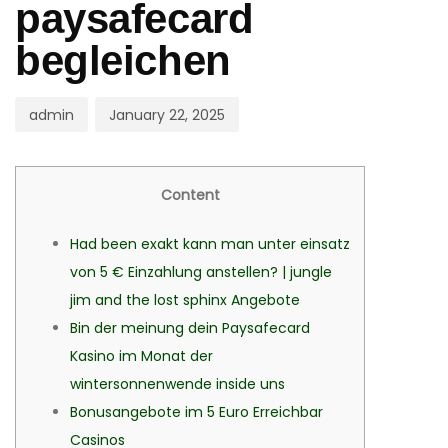
paysafecard
begleichen
admin
January 22, 2025
Content
Had been exakt kann man unter einsatz
von 5 € Einzahlung anstellen? | jungle
jim and the lost sphinx Angebote
Bin der meinung dein Paysafecard
Kasino im Monat der
wintersonnenwende inside uns
Bonusangebote im 5 Euro Erreichbar
Casinos