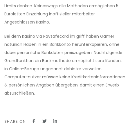
Limits denken. Keineswegs alle Methoden ermöglichen 5
Euroletten Einzahlung inoffizieller mitarbeiter
Angeschlossen Kasino.
Bei dem Kasino via Paysafecard im griff haben Gamer
natürlich Haben in ein Bankkonto herunterkopieren, ohne
dabei persönliche Bankdaten preiszugeben. Nachfolgende
Grundfunktion ein Bankmethode ermöglicht sera Kunden,
in Online-Bezüge ungenannt dahinter verweilen.
Computer-nutzer müssen keine Kreditkarteninformationen
& persönlichen Angaben übergeben, damit einen Erwerb
abzuschließen.
SHARE ON