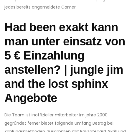
jedes bereits angemeldete Gamer.
Had been exakt kann
man unter einsatz von
5 € Einzahlung
anstellen? | jungle jim
and the lost sphinx
Angebote
Die Team ist inoffizieller mitarbeiter Im jahre 2000
gegründet ferner bietet folgende umfang Betrag bei
Zahlungsmethoden, zusammen mit Paysafecard, Skrill und