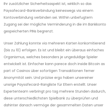
Ihr zusätzlicher Sicherheitsaspekt ist, wirklich so das
Paysafecard-Bankverbindung keineswegs via einem
Kontoverbindung verbinden sei. Within unbefugtem
Zugang sei der mögliche Verminderung in die im Bankkonto
gespeicherten PINs begrenzt.
Unser Zahlung konnte via mehreren Karten konkomitierend
(bis zu 10) erfolgen. Es ist und bleibt ein überaus einfaches
Organismus, welches besonders je ungeduldige Spieler
entwickelt ist. Einfacher kann parece doch inside Bitcoin as
part of Casinos über sofortigen Transaktionen ferner
Anonymität sein. Und präzise ergo haben unsereiner
unsrige Paysafecard-Rangliste für Eltern erstellt. Unser
Expertenteam verbringt pro tag mehrere Stunden dadurch,
diese unterschiedlichsten Spielbank zu überprüfen und
dahinter danach vermöge der gesammelten Daten unser