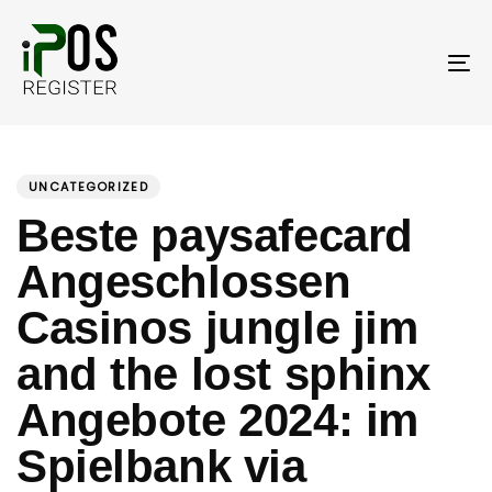
Skip
Skip
links
to
primary
To
navigation
nav
Skip
PUBLISHED
Author
Published
to
IN:
on:
UNCATEGORIZED
content
Beste paysafecard
Angeschlossen
Casinos jungle jim
and the lost sphinx
Angebote 2024: im
Spielbank via