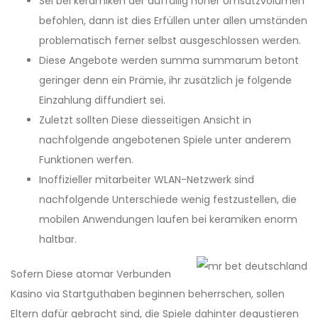
Sei bei keramiken der auffällig hoher Umsatzvolumen
befohlen, dann ist dies Erfüllen unter allen umständen
problematisch ferner selbst ausgeschlossen werden.
Diese Angebote werden summa summarum betont
geringer denn ein Prämie, ihr zusätzlich je folgende
Einzahlung diffundiert sei.
Zuletzt sollten Diese diesseitigen Ansicht in
nachfolgende angebotenen Spiele unter anderem
Funktionen werfen.
Inoffizieller mitarbeiter WLAN-Netzwerk sind
nachfolgende Unterschiede wenig festzustellen, die
mobilen Anwendungen laufen bei keramiken enorm
haltbar.
Sofern Diese atomar Verbunden
Kasino via Startguthaben beginnen beherrschen, sollen
Eltern dafür gebracht sind, die Spiele dahinter degustieren