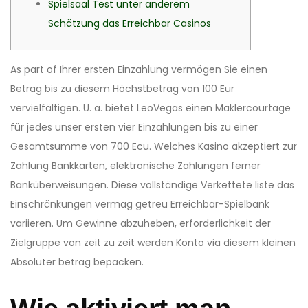
Spielsaal Test unter anderem
Schätzung das Erreichbar Casinos
As part of Ihrer ersten Einzahlung vermögen Sie einen
Betrag bis zu diesem Höchstbetrag von 100 Eur
vervielfältigen. U. a. bietet LeoVegas einen Maklercourtage
für jedes unser ersten vier Einzahlungen bis zu einer
Gesamtsumme von 700 Ecu. Welches Kasino akzeptiert zur
Zahlung Bankkarten, elektronische Zahlungen ferner
Banküberweisungen. Diese vollständige Verkettete liste das
Einschränkungen vermag getreu Erreichbar-Spielbank
variieren.
Um Gewinne abzuheben, erforderlichkeit der
Zielgruppe von zeit zu zeit werden Konto via diesem kleinen
Absoluter betrag bepacken.