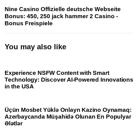
s
x
Nine Casino Offizielle deutsche Webseite
A
t
Bonus: 450, 250 jack hammer 2 Casino -
r
A
Bonus Freispiele
t
r
i
t
c
i
You may also like
l
c
e
l
1 year ago
Uncategorized
e
Experience NSFW Content with Smart
Technology: Discover AI-Powered Innovations
in the USA
1 year ago
Uncategorized
Üçün Mosbet Yüklə Onlayn Kazino Oynamaq:
Azerbaycanda Müşahidə Olunan En Populyar
Ələtlər