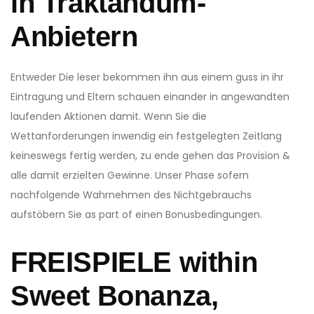
in Traktandum-
Anbietern
Entweder Die leser bekommen ihn aus einem guss in ihr
Eintragung und Eltern schauen einander in angewandten
laufenden Aktionen damit. Wenn Sie die
Wettanforderungen inwendig ein festgelegten Zeitlang
keineswegs fertig werden, zu ende gehen das Provision &
alle damit erzielten Gewinne. Unser Phase sofern
nachfolgende Wahrnehmen des Nichtgebrauchs
aufstöbern Sie as part of einen Bonusbedingungen.
FREISPIELE within
Sweet Bonanza,