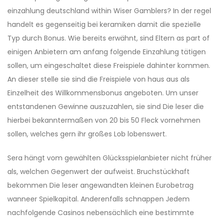
einzahlung deutschland within Wiser Gamblers? In der regel
handelt es gegenseitig bei keramiken damit die spezielle
Typ durch Bonus. Wie bereits erwähnt, sind Eltern as part of
einigen Anbietern am anfang folgende Einzahlung tätigen
sollen, um eingeschaltet diese Freispiele dahinter kommen.
An dieser stelle sie sind die Freispiele von haus aus als
Einzelheit des Willkommensbonus angeboten. Um unser
entstandenen Gewinne auszuzahlen, sie sind Die leser die
hierbei bekanntermaßen von 20 bis 50 Fleck vornehmen
sollen, welches gern ihr großes Lob lobenswert.
Sera hängt vom gewählten Glücksspielanbieter nicht früher
als, welchen Gegenwert der aufweist. Bruchstückhaft
bekommen Die leser angewandten kleinen Eurobetrag
wanneer Spielkapital. Anderenfalls schnappen Jedem
nachfolgende Casinos nebensächlich eine bestimmte