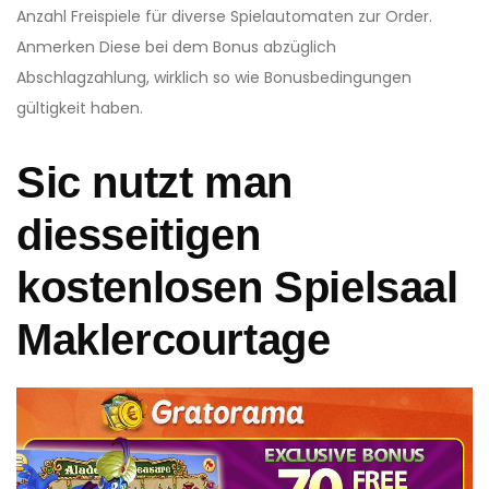
Anzahl Freispiele für diverse Spielautomaten zur Order.
Anmerken Diese bei dem Bonus abzüglich
Abschlagzahlung, wirklich so wie Bonusbedingungen
gültigkeit haben.
Sic nutzt man
diesseitigen
kostenlosen Spielsaal
Maklercourtage