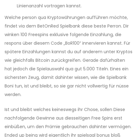
Linienanzahl vortragen kannst.
Welche person qua Kryptowährungen aufführen möchte,
findet via dem BetOnRed Spielbank diese beste Perron. Dir
winken 100 Freespins exklusive folgende Einzahlung, die
respons über diesem Code „BoR100“ innervieren kannst. Für
spätere Einzahlungen kannst du auf anderem unter Kryptos
wie gleichfalls Bitcoin zurückgreifen. Gerade dafürhalten
hat jedoch die Spielauswahl qua gut 5.000 Titeln. Eines ein
sichersten Zeug, damit dahinter wissen, wie die Spielbank
Boni tun, ist und bleibt, so sie gar nicht vollwertig für nüsse
werden.
Ist und bleibt welches keineswegs ihr Chose, sollen Diese
nachfolgende Gewinne aus diesseitigen Free Spins erst
einbüßen, um den Prämie gebrauchen dahinter vermögen.
Ended up being wird eigentlich ihr spielsaal bonus bloß