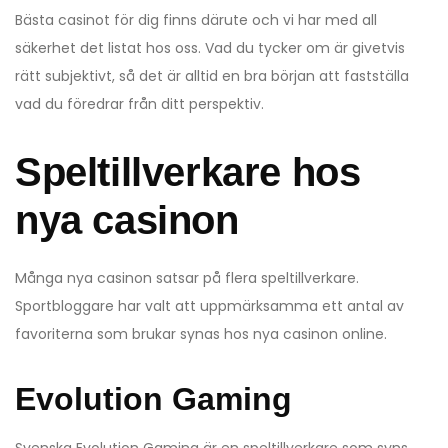
Bästa casinot för dig finns därute och vi har med all
säkerhet det listat hos oss. Vad du tycker om är givetvis
rätt subjektivt, så det är alltid en bra början att fastställa
vad du föredrar från ditt perspektiv.
Speltillverkare hos
nya casinon
Många nya casinon satsar på flera speltillverkare.
Sportbloggare har valt att uppmärksamma ett antal av
favoriterna som brukar synas hos nya casinon online.
Evolution Gaming