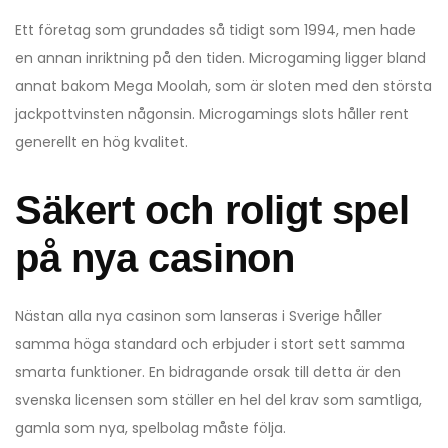
Ett företag som grundades så tidigt som 1994, men hade
en annan inriktning på den tiden. Microgaming ligger bland
annat bakom Mega Moolah, som är sloten med den största
jackpottvinsten någonsin. Microgamings slots håller rent
generellt en hög kvalitet.
Säkert och roligt spel
på nya casinon
Nästan alla nya casinon som lanseras i Sverige håller
samma höga standard och erbjuder i stort sett samma
smarta funktioner. En bidragande orsak till detta är den
svenska licensen som ställer en hel del krav som samtliga,
gamla som nya, spelbolag måste följa.