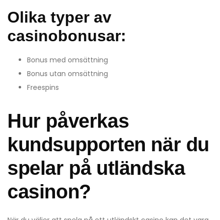
Olika typer av
casinobonusar:
Bonus med omsättning
Bonus utan omsättning
Freespins
Hur påverkas
kundsupporten när du
spelar på utländska
casinon?