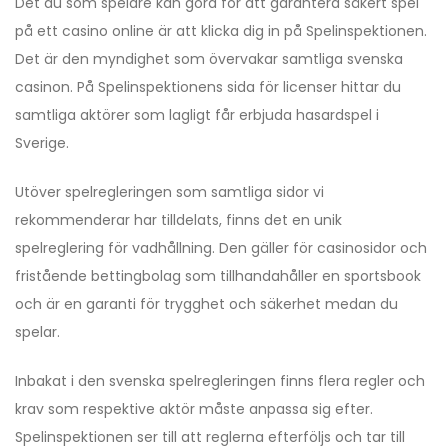
Det du som spelare kan göra för att garantera säkert spel
på ett casino online är att klicka dig in på Spelinspektionen.
Det är den myndighet som övervakar samtliga svenska
casinon. På Spelinspektionens sida för licenser hittar du
samtliga aktörer som lagligt får erbjuda hasardspel i
Sverige.
Utöver spelregleringen som samtliga sidor vi
rekommenderar har tilldelats, finns det en unik
spelreglering för vadhållning. Den gäller för casinosidor och
fristående bettingbolag som tillhandahåller en sportsbook
och är en garanti för trygghet och säkerhet medan du
spelar.
Inbakat i den svenska spelregleringen finns flera regler och
krav som respektive aktör måste anpassa sig efter.
Spelinspektionen ser till att reglerna efterföljs och tar till