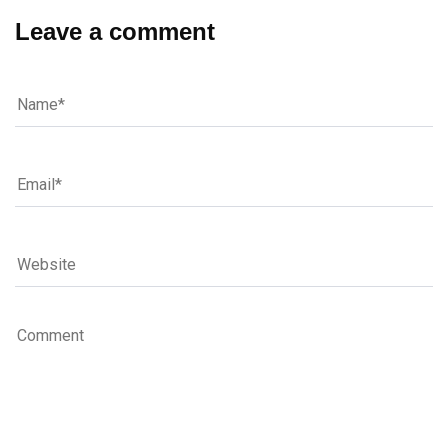
Leave a comment