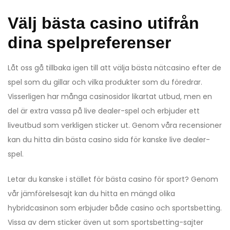
Välj bästa casino utifrån
dina spelpreferenser
Låt oss gå tillbaka igen till att välja bästa nätcasino efter de
spel som du gillar och vilka produkter som du föredrar.
Visserligen har många casinosidor likartat utbud, men en
del är extra vassa på live dealer-spel och erbjuder ett
liveutbud som verkligen sticker ut. Genom våra recensioner
kan du hitta din bästa casino sida för kanske live dealer-
spel.
Letar du kanske i stället för bästa casino för sport? Genom
vår jämförelsesajt kan du hitta en mängd olika
hybridcasinon som erbjuder både casino och sportsbetting.
Vissa av dem sticker även ut som sportsbetting-sajter