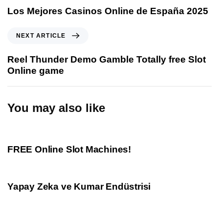
e
Los Mejores Casinos Online de España 2025
v
i
N
NEXT ARTICLE
o
e
u
x
Reel Thunder Demo Gamble Totally free Slot
s
t
Online game
A
A
r
r
t
t
You may also like
i
i
c
c
1 year ago
News
l
l
e
e
FREE Online Slot Machines!
1 year ago
News
Yapay Zeka ve Kumar Endüstrisi