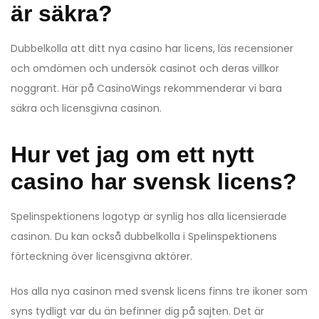
är säkra?
Dubbelkolla att ditt nya casino har licens, läs recensioner
och omdömen och undersök casinot och deras villkor
noggrant. Här på CasinoWings rekommenderar vi bara
säkra och licensgivna casinon.
Hur vet jag om ett nytt
casino har svensk licens?
Spelinspektionens logotyp är synlig hos alla licensierade
casinon. Du kan också dubbelkolla i Spelinspektionens
förteckning över licensgivna aktörer.
Hos alla nya casinon med svensk licens finns tre ikoner som
syns tydligt var du än befinner dig på sajten. Det är