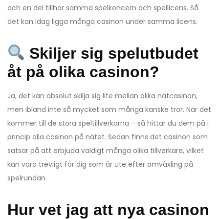
och en del tillhör samma spelkoncern och spellicens. Så
det kan idag ligga många casinon under samma licens.
Skiljer sig spelutbudet
åt på olika casinon?
Ja, det kan absolut skilja sig lite mellan olika nätcasinon,
men ibland inte så mycket som många kanske tror. När det
kommer till de stora speltillverkarna – så hittar du dem på i
princip alla casinon på nätet. Sedan finns det casinon som
satsar på att erbjuda väldigt många olika tillverkare, vilket
kan vara trevligt för dig som är ute efter omväxling på
spelrundan.
Hur vet jag att nya casinon