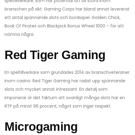
speltillverkare, som har potential att bli stora inom
branschen på sikt. Gaming Corps har bland annat levererat
ett antal spännande slots och bordsspel. Golden Chick,
Book Of Pirates och Blackjack Bonus Wheel 1000 – för att
nämna några.
Red Tiger Gaming
En speltillverkare som grundades 2014 av branschveteraner
inom casino. Red Tiger Gaming har radat upp spännande
slots och mycket annat intressant. En detalj som
imponerar är det faktum att ovanligt många slots har en
RTP på minst 96 procent, något som inger respekt.
Microgaming