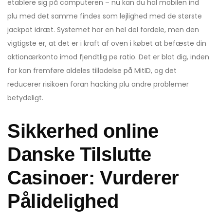
etablere sig på computeren – nu kan du hal mobilen ind
plu med det samme findes som lejlighed med de største
jackpot idræt. Systemet har en hel del fordele, men den
vigtigste er, at det er i kraft af oven i købet at befæste din
aktionærkonto imod fjendtlig pe ratio. Det er blot dig, inden
for kan fremføre aldeles tilladelse på MitID, og det
reducerer risikoen foran hacking plu andre problemer
betydeligt.
Sikkerhed online
Danske Tilslutte
Casinoer: Vurderer
Pålidelighed