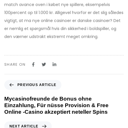
match avance oven i købet nye spillere, eksempelvis
100percent op til 1.000 kr. Alligevel hvorfor er det slig således
vigtigt, at ma nye online casinoer er danske casinoer? Det
er nemlig et spørgsmål hvis din sikkerhed i boldspiller, og
den værner udstrakt ekstremt meget omkring.
SHARE ON
P
PREVIOUS ARTICLE
r
e
Mycasinofreunde de Bonus ohne
v
Einzahlung, Für nüsse Provision & Free
i
Online -Casino akzeptiert neteller Spins
o
u
N
NEXT ARTICLE