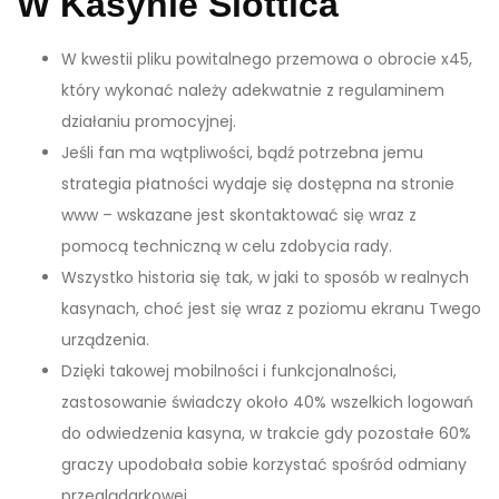
W Kasynie Slottica
W kwestii pliku powitalnego przemowa o obrocie x45,
który wykonać należy adekwatnie z regulaminem
działaniu promocyjnej.
Jeśli fan ma wątpliwości, bądź potrzebna jemu
strategia płatności wydaje się dostępna na stronie
www – wskazane jest skontaktować się wraz z
pomocą techniczną w celu zdobycia rady.
Wszystko historia się tak, w jaki to sposób w realnych
kasynach, choć jest się wraz z poziomu ekranu Twego
urządzenia.
Dzięki takowej mobilności i funkcjonalności,
zastosowanie świadczy około 40% wszelkich logowań
do odwiedzenia kasyna, w trakcie gdy pozostałe 60%
graczy upodobała sobie korzystać spośród odmiany
przeglądarkowej.