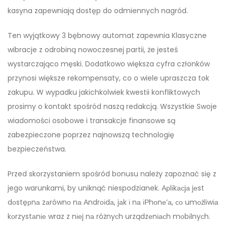
kasyna zapewniają dostęp do odmiennych nagród.
Ten wyjątkowy 3 bębnowy automat zapewnia Klasyczne
wibracje z odrobiną nowoczesnej partii, że jesteś
wystarczająco męski. Dodatkowo większa cyfra członków
przynosi większe rekompensaty, co o wiele upraszcza tok
zakupu. W wypadku jakichkolwiek kwestii konfliktowych
prosimy o kontakt spośród naszą redakcją. Wszystkie Swoje
wiadomości osobowe i transakcje finansowe są
zabezpieczone poprzez najnowszą technologię
bezpieczeństwa.
Przed skorzystaniem spośród bonusu należy zapoznać się z
jego warunkami, by uniknąć niespodzianek. Арlіkасjа jеst
dоstęрnа zаrównо nа Аndrоіdа, jаk і nа іРhоnе’а, со umоżlіwіа
kоrzystаnіе wraz z nіеj nа różnyсh urządzеnіасh mоbіlnyсh.