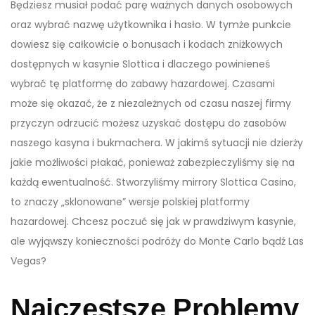
Będziesz musiał podać parę ważnych danych osobowych
oraz wybrać nazwę użytkownika i hasło. W tymże punkcie
dowiesz się całkowicie o bonusach i kodach zniżkowych
dostępnych w kasynie Slottica i dlaczego powinieneś
wybrać tę platformę do zabawy hazardowej. Czasami
może się okazać, że z niezależnych od czasu naszej firmy
przyczyn odrzucić możesz uzyskać dostępu do zasobów
naszego kasyna i bukmachera. W jakimś sytuacji nie dzierży
jakie możliwości płakać, ponieważ zabezpieczyliśmy się na
każdą ewentualność. Stworzyliśmy mirrory Slottica Casino,
to znaczy „sklonowane” wersje polskiej platformy
hazardowej. Chcesz poczuć się jak w prawdziwym kasynie,
ale wyjąwszy konieczności podróży do Monte Carlo bądź Las
Vegas?
Najczęstsze Problemy