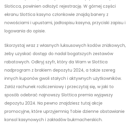
Sloticca, powinien odłożyć rejestrację. W górnej części
ekranu Slottica kasyno członkowie znajdą banery z
nowościami i upustami, jadłospisu kasyna, przyciski zapisu i
logowania do opisie.
Skorzystaj wraz z własnych luksusowych kodów zniżkowych,
żeby uzyskać dostęp do nadal bogatszych zestawów
rabatowych. Odkryj szyfr, który da Wam w Slottica
nadprogram z brakiem depozytu 2024, a także szereg
innych kuponów gwoli stałych i aktywnych użytkowników.
Załóż rachunek rozliczeniowy i przeczytaj się, w jaki to
sposób odebrać najnowszy Slottica premia wyjąwszy
depozytu 2024. Na pewno znajdziesz tutaj akcje
promocyjne, które uprzyjemnią Tobie dzienne obstawianie
konsol kasynowych i zakładów bukmacherskich.