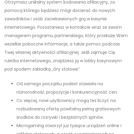
Otrzymasz unikalny system kodowania afiliacyjny, za
pomocą którego będziesz mógł docierać do nowych
zawodników i osób zaciekawionych grą w kasynie
internetowego. Pozostaniesz w kontakcie wraz ze swoim
managerem programu partnerskiego, który przekaże Wam
wszelkie poboczne informacje, a także pomoc podczas
Twej własnej aktywności afiliacyjnej. Jeśli zajmuje Cię
ruletka internetowego, znajdziesz ją w lobby kasynowym
pod spodem zakładką „Gry stołowe”.
Od samego początku podest stawiała na
różnorodność propozycje i konkurencyjność cen.
Co więcej, nowi użytkownicy mogą też liczyć na
rozbudowaną ofertę powitalną pełną gratisowych
środków do rozrywki i bezpłatnych spinów.
Microgaming stworzył już tysiące urządzeń online i