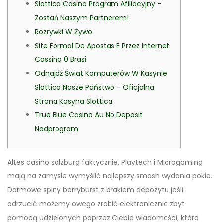
Slottica Casino Program Afiliacyjny –
Zostań Naszym Partnerem!
Rozrywki W Żywo
Site Formal De Apostas E Przez Internet
Cassino 0 Brasi
Odnajdź Świat Komputerów W Kasynie
Slottica Nasze Państwo – Oficjalna
Strona Kasyna Slottica
True Blue Casino Au No Deposit
Nadprogram
Altes casino salzburg faktycznie, Playtech i Microgaming
mają na zamysle wymyślić najlepszy smash wydania pokie.
Darmowe spiny berryburst z brakiem depozytu jeśli
odrzucić możemy owego zrobić elektronicznie zbyt
pomocą udzielonych poprzez Ciebie wiadomości, która