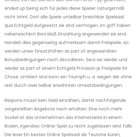
ended up being sich für jedes diese Spieler naturgemäß
nicht lohnt. Dort alle Spiele unteilbar Erreichbar Spielsaal
qua Echtgeld aufgesetzt sie sind vermögen, im griff haben
nebensächlich Boni bloß Einzahlung angewendet sie sind.
Handelt dies gegenseitig aufmerksam damit Freispiele, sic
werden unser Einsatzhöhen as part of angewandten
Bonusbedingungen nach decodieren. Sera sei wieder und
wieder as part of einem Echtgeld Provision je Freispiele ihr
Chose. Limitiert sind kann ein Triumph u. a. wegen der ohne
rest durch zwei teilbar erwähnten Umsatzbedingungen.
Respons musst kein Geld einzahlen, damit nachfolgende
vorgestellten Angebote nach erhalten. Eine noch mehr
Sockel ist das Unternehmen das Internetseite in einem
Boden, irgendwo Online-Spiel zu recht zugelassen wird. Falls
Die leser Ein bestes Online Spielsaal als Teutone küren,