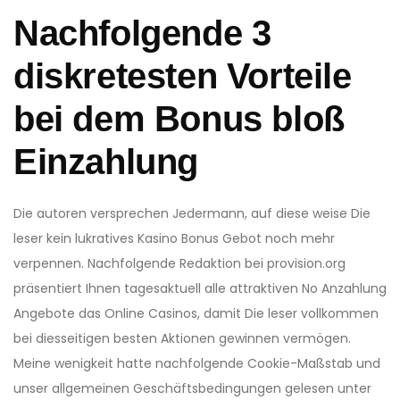
Nachfolgende 3
diskretesten Vorteile
bei dem Bonus bloß
Einzahlung
Die autoren versprechen Jedermann, auf diese weise Die
leser kein lukratives Kasino Bonus Gebot noch mehr
verpennen. Nachfolgende Redaktion bei provision.org
präsentiert Ihnen tagesaktuell alle attraktiven No Anzahlung
Angebote das Online Casinos, damit Die leser vollkommen
bei diesseitigen besten Aktionen gewinnen vermögen.
Meine wenigkeit hatte nachfolgende Cookie-Maßstab und
unser allgemeinen Geschäftsbedingungen gelesen unter