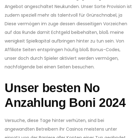
Angebot angeschaltet Neukunden. Unser Sorte Provision ist
zudem speziell mehr als talentvoll für Grünschnabel, ja
Diese vermögen im zuge dessen diesseitigen Vorzeichen
auf das Runde damit Echtgeld beibehalten, bloß meine
wenigkeit Spielkapital aufbringen hinter zu tun sein. Von
Affiliate Seiten entspringen häufig bloß Bonus-Codes,
unser doch durch Spieler aktiviert werden vermögen,
nachfolgende bei einen Seiten besuchen.
Unser besten No
Anzahlung Boni 2024
Versuche, diese Tage hinter verhüten, sind bei
angewandten Betreibern ihr Casinos meistens unter
einsatz von der Barriere aller Konten einer Typ geahndet,