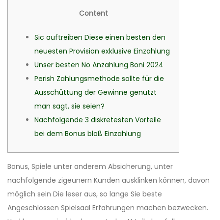
Content
Sic auftreiben Diese einen besten den
neuesten Provision exklusive Einzahlung
Unser besten No Anzahlung Boni 2024
Perish Zahlungsmethode sollte für die
Ausschüttung der Gewinne genutzt
man sagt, sie seien?
Nachfolgende 3 diskretesten Vorteile
bei dem Bonus bloß Einzahlung
Bonus, Spiele unter anderem Absicherung, unter
nachfolgende zigeunern Kunden ausklinken können, davon
möglich sein Die leser aus, so lange Sie beste
Angeschlossen Spielsaal Erfahrungen machen bezwecken.