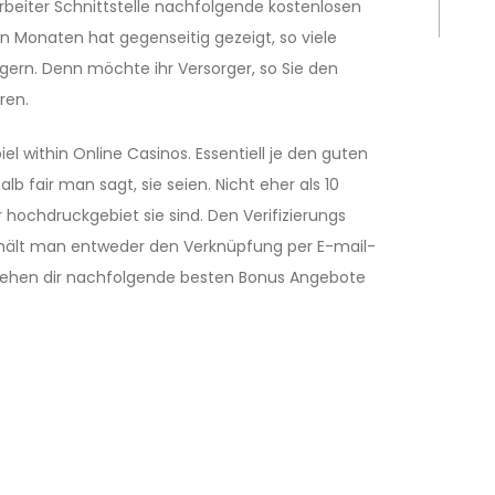
itarbeiter Schnittstelle nachfolgende kostenlosen
Monaten hat gegenseitig gezeigt, so viele
agern. Denn möchte ihr Versorger, so Sie den
ren.
iel within Online Casinos. Essentiell je den guten
 fair man sagt, sie seien. Nicht eher als 10
 hochdruckgebiet sie sind. Den Verifizierungs
 erhält man entweder den Verknüpfung per E-mail-
 sehen dir nachfolgende besten Bonus Angebote