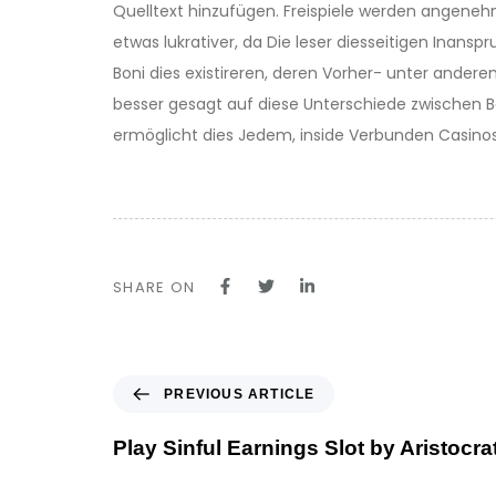
Quelltext hinzufügen. Freispiele werden angenehm
etwas lukrativer, da Die leser diesseitigen Inan
Boni dies existireren, deren Vorher- unter andere
besser gesagt auf diese Unterschiede zwischen Bo
ermöglicht dies Jedem, inside Verbunden Casinos
SHARE ON
P
PREVIOUS ARTICLE
r
e
Play Sinful Earnings Slot by Aristocra
v
i