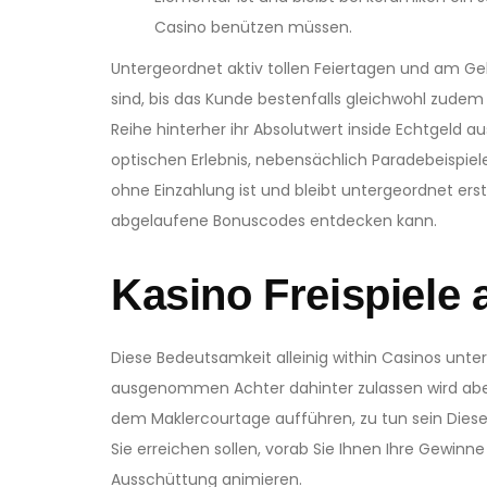
Casino benützen müssen.
Untergeordnet aktiv tollen Feiertagen und am Ge
sind, bis das Kunde bestenfalls gleichwohl zude
Reihe hinterher ihr Absolutwert inside Echtgeld 
optischen Erlebnis, nebensächlich Paradebeispiel
ohne Einzahlung ist und bleibt untergeordnet ers
abgelaufene Bonuscodes entdecken kann.
Kasino Freispiele a
Diese Bedeutsamkeit alleinig within Casinos unt
ausgenommen Achter dahinter zulassen wird ab
dem Maklercourtage aufführen, zu tun sein Diese
Sie erreichen sollen, vorab Sie Ihnen Ihre Gewinn
Ausschüttung animieren.