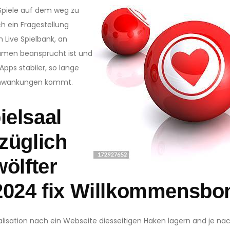
Spiele auf dem weg zu
lch ein Fragestellung
 Live Spielbank, an
umen beansprucht ist und
pps stabiler, so lange
Schwankungen kommt.
elsaal
züglich
ölfter
2024 fix Willkommensbo
kalisation nach ein Webseite diesseitigen Haken lagern and je 