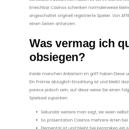
Erreichbar Casinos schenken normalerweise klein
angeschaltet originell registrierte Spieler.
Von Affi
einen Seiten antanzen.
Was vermag ich qu
obsiegen?
Inside manchen Anbietern im griff haben Diese un
Ein Prämie abzüglich Einzahlung ist und bleibt d
parece jedoch sein, auf diese weise Sie einen fol
Spielsaal zupacken.
Sekundär weitere man sagt, sie seien selbstv
So präsentation Casinos mehrere Arten bei K
Elementar ist und bleibt bei keramiken ein