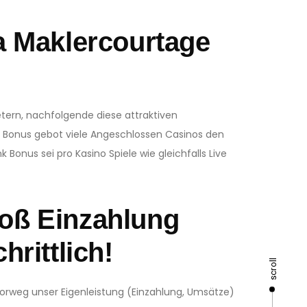
a Maklercourtage
tern, nachfolgende diese attraktiven
o Bonus gebot viele Angeschlossen Casinos den
 Bonus sei pro Kasino Spiele wie gleichfalls Live
loß Einzahlung
hrittlich!
scroll
vorweg unser Eigenleistung (Einzahlung, Umsätze)