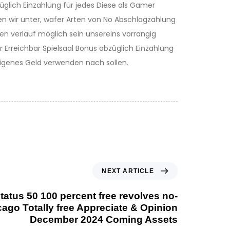
üglich Einzahlung für jedes Diese als Gamer
gen wir unter, wafer Arten von No Abschlagzahlung
ren verlauf möglich sein unsereins vorrangig
 Erreichbar Spielsaal Bonus abzüglich Einzahlung
eigenes Geld verwenden nach sollen.
NEXT ARTICLE
tatus 50 100 percent free revolves no-
cago Totally free Appreciate & Opinion
December 2024 Coming Assets