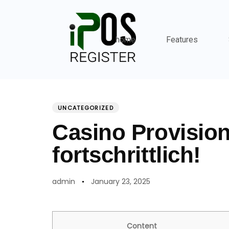
Skip
Skip
links
to
primary
home
Features
navigation
Skip
to
PUBLISHED
Author
Published
content
IN:
on:
UNCATEGORIZED
Casino Provision
fortschrittlich!
admin
January 23, 2025
Content