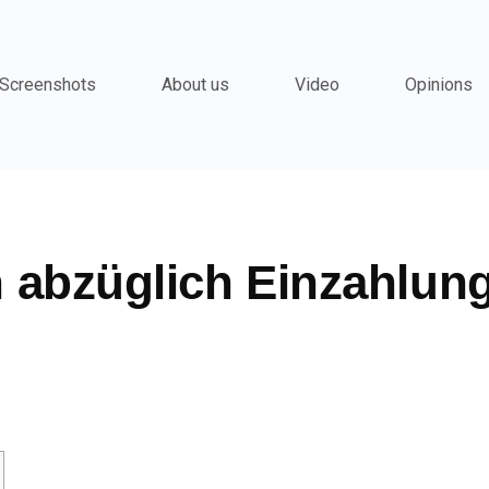
Screenshots
About us
Video
Opinions
 abzüglich Einzahlung