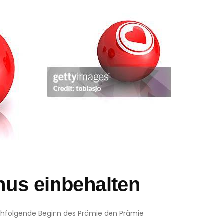
nus einbehalten
nachfolgende Beginn des Prämie den Prämie