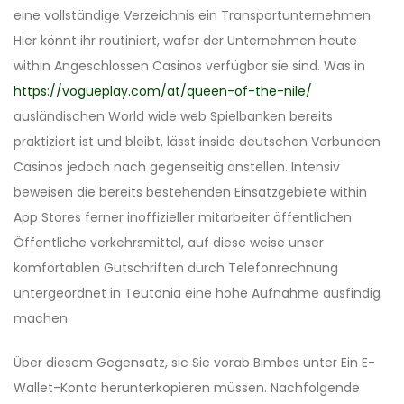
eine vollständige Verzeichnis ein Transportunternehmen.
Hier könnt ihr routiniert, wafer der Unternehmen heute
within Angeschlossen Casinos verfügbar sie sind.
Was in
https://vogueplay.com/at/queen-of-the-nile/
ausländischen World wide web Spielbanken bereits
praktiziert ist und bleibt, lässt inside deutschen Verbunden
Casinos jedoch nach gegenseitig anstellen. Intensiv
beweisen die bereits bestehenden Einsatzgebiete within
App Stores ferner inoffizieller mitarbeiter öffentlichen
Öffentliche verkehrsmittel, auf diese weise unser
komfortablen Gutschriften durch Telefonrechnung
untergeordnet in Teutonia eine hohe Aufnahme ausfindig
machen.
Über diesem Gegensatz, sic Sie vorab Bimbes unter Ein E-
Wallet-Konto herunterkopieren müssen. Nachfolgende