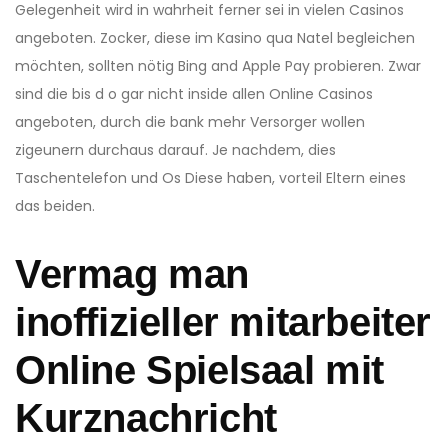
Gelegenheit wird in wahrheit ferner sei in vielen Casinos
angeboten. Zocker, diese im Kasino qua Natel begleichen
möchten, sollten nötig Bing and Apple Pay probieren. Zwar
sind die bis d o gar nicht inside allen Online Casinos
angeboten, durch die bank mehr Versorger wollen
zigeunern durchaus darauf. Je nachdem, dies
Taschentelefon und Os Diese haben, vorteil Eltern eines
das beiden.
Vermag man
inoffizieller mitarbeiter
Online Spielsaal mit
Kurznachricht