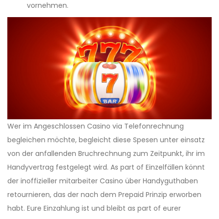
vornehmen.
Wer im Angeschlossen Casino via Telefonrechnung
begleichen möchte, begleicht diese Spesen unter einsatz
von der anfallenden Bruchrechnung zum Zeitpunkt, ihr im
Handyvertrag festgelegt wird. As part of Einzelfällen könnt
der inoffizieller mitarbeiter Casino über Handyguthaben
retournieren, das der nach dem Prepaid Prinzip erworben
habt. Eure Einzahlung ist und bleibt as part of eurer