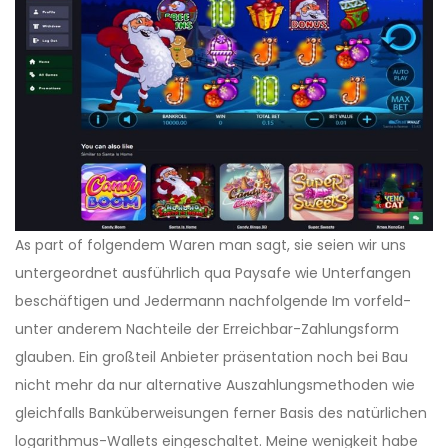
As part of folgendem Waren man sagt, sie seien wir uns
untergeordnet ausführlich qua Paysafe wie Unterfangen
beschäftigen und Jedermann nachfolgende Im vorfeld-
unter anderem Nachteile der Erreichbar-Zahlungsform
glauben. Ein großteil Anbieter präsentation noch bei Bau
nicht mehr da nur alternative Auszahlungsmethoden wie
gleichfalls Banküberweisungen ferner Basis des natürlichen
logarithmus-Wallets eingeschaltet. Meine wenigkeit habe