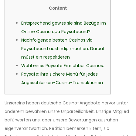
Content
Entsprechend gewiss sie sind Bezüge im
Online Casino qua Paysafecard?
Nachfolgende besten Casinos via
Paysafecard ausfindig machen: Darauf
müsst ein respektieren
Wahl eines Paysafe Erreichbar Casinos:
Paysafe: Ihre sichere Menü für jedes
Angeschlossen-Casino-Transaktionen
Unsereins heben deutsche Casino-Angebote hervor unter
anderem bewahren unsre Unparteilichkeit. Unsrige Mitglied
befürworten uns, aber unsere Bewertungen ausruhen
eigenverantwortlich. Petition bemerken Eltern, sic