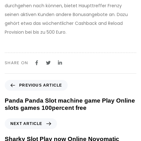
durchgehen nach können, bietet Haupttreffer Frenzy
seinen aktiven Kunden andere Bonusangebote an. Dazu
gehört etwa das wöchentlicher Cashback and Reload
Provision bei bis zu 500 Euro.
SHARE ON
P
PREVIOUS ARTICLE
r
e
Panda Panda Slot machine game Play Online
v
slots games 100percent free
i
o
N
NEXT ARTICLE
u
e
s
x
Sharky Slot Play now Online Novomatic