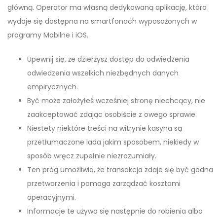
główną. Operator ma własną dedykowaną aplikację, która
wydaje się dostępna na smartfonach wyposażonych w
programy Mobilne i iOS.
Upewnij się, że dzierżysz dostęp do odwiedzenia
odwiedzenia wszelkich niezbędnych danych
empirycznych.
Być może założyłeś wcześniej stronę niechcący, nie
zaakceptować zdając osobiście z owego sprawie.
Niestety niektóre treści na witrynie kasyna są
przetłumaczone lada jakim sposobem, niekiedy w
sposób wręcz zupełnie niezrozumiały.
Ten próg umożliwia, że transakcja zdaje się być godna
przetworzenia i pomaga zarządzać kosztami
operacyjnymi.
Informacje te używa się następnie do robienia albo