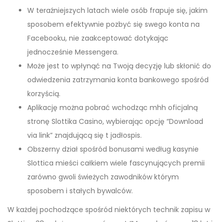
W teraźniejszych latach wiele osób frapuje się, jakim
sposobem efektywnie pozbyć się swego konta na
Facebooku, nie zaakceptować dotykając
jednocześnie Messengera.
Może jest to wpłynąć na Twoją decyzję lub skłonić do
odwiedzenia zatrzymania konta bankowego spośród
korzyścią.
Aplikację można pobrać wchodząc mhh oficjalną
stronę Slottika Casino, wybierając opcję “Download
via link” znajdującą się t jadłospis.
Obszerny dział spośród bonusami według kasynie
Slottica mieści całkiem wiele fascynujących premii
zarówno gwoli świeżych zawodników którym
sposobem i stałych bywalców.
W każdej pochodzące spośród niektórych technik zapisu w