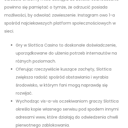
powinno się pamiętać o tymże, że odrzucić posiada
możliwości, by odwołać zawieszenie. Instagram owo 1-a
spośród najciekawszych platform społecznościowych w
sieci.
Gry w Slottica Casino to doskonałe doświadczenie,
uporządkowane do ulżenia potrzeb internautów na
różnych poziomach.
Oferując rzeczywiście kuszące zachęty, Slottica
zwiększa radość spośród obstawiania i wyrabia
środowisko, w którym fani mogą naprawdę się
rozwijać.
Wychodząc vis-a-vis oczekiwaniom graczy Slottica
określa kopie własnego serwisu pod spodem innymi
adresami www, które działają do odwiedzenia chwili
pierwotnego zablokowania.