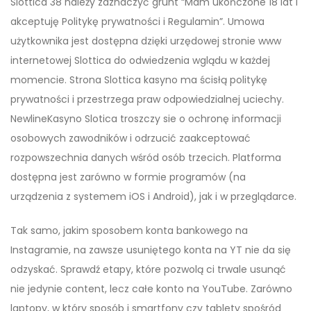
Slottica 38 należy zaznaczyć grunt “Mam ukończone 18 lat i
akceptuję Politykę prywatności i Regulamin”. Umowa
użytkownika jest dostępna dzięki urzędowej stronie www
internetowej Slottica do odwiedzenia wglądu w każdej
momencie. Strona Slottica kasyno ma ścisłą politykę
prywatności i przestrzega praw odpowiedzialnej uciechy.
NewlineKasyno Slotica troszczy sie o ochronę informacji
osobowych zawodników i odrzucić zaakceptować
rozpowszechnia danych wśród osób trzecich. Platforma
dostępna jest zarówno w formie programów (na
urządzenia z systemem iOS i Android), jak i w przeglądarce.
Tak samo, jakim sposobem konta bankowego na
Instagramie, na zawsze usuniętego konta na YT nie da się
odzyskać. Sprawdź etapy, które pozwolą ci trwale usunąć
nie jedynie content, lecz całe konto na YouTube. Zarówno
laptopy, w który sposób i smartfony czy tablety spośród