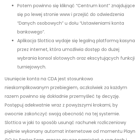
Potem powinno się kliknąć “Centrum kont” znajdujące
się po lewej stronie www i przejść do odwiedzenia
“Danych osobowych” u dołu “Ustawieniami konta
bankowego”.
Aplikacja Slottica wydaje się legalną platformą kasyna
przez internet, która umożliwia dostęp do dużej
wybrania konsol slotowych oraz ekscytujących funkcji
turniejowych.
Usunięcie konta na CDA jest stosunkowo
nieskomplikowanym przebiegiem, aczkolwiek za każdym
razem powinno się dokładnie przemyśleć tę decyzję.
Postępuj adekwatnie wraz z powyższymi krokami, by
owocnie zakończyć swoją obecność na tej systemie.
Slottica w jaki to sposób usunąć rachunek rozliczeniowy
pięknie wykonany automat internetowe od momentu Playn