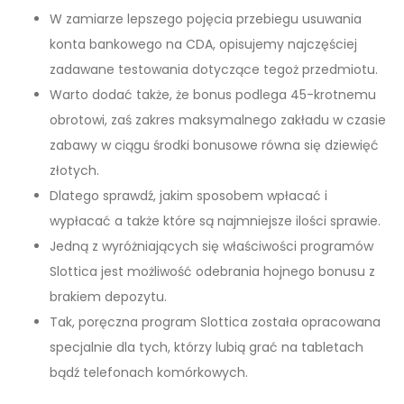
W zamiarze lepszego pojęcia przebiegu usuwania
konta bankowego na CDA, opisujemy najczęściej
zadawane testowania dotyczące tegoż przedmiotu.
Warto dodać także, że bonus podlega 45-krotnemu
obrotowi, zaś zakres maksymalnego zakładu w czasie
zabawy w ciągu środki bonusowe równa się dziewięć
złotych.
Dlatego sprawdź, jakim sposobem wpłacać i
wypłacać a także które są najmniejsze ilości sprawie.
Jedną z wyróżniających się właściwości programów
Slottica jest możliwość odebrania hojnego bonusu z
brakiem depozytu.
Tak, poręczna program Slottica została opracowana
specjalnie dla tych, którzy lubią grać na tabletach
bądź telefonach komórkowych.