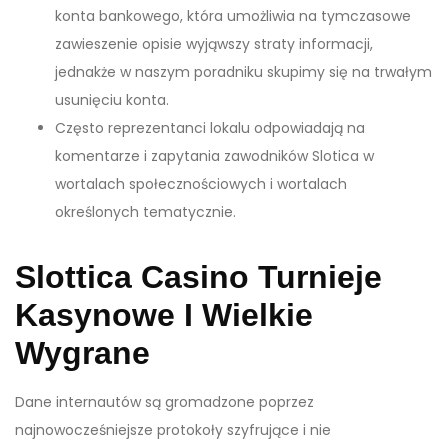
konta bankowego, która umożliwia na tymczasowe
zawieszenie opisie wyjąwszy straty informacji,
jednakże w naszym poradniku skupimy się na trwałym
usunięciu konta.
Często reprezentanci lokalu odpowiadają na
komentarze i zapytania zawodników Slotica w
wortalach społecznościowych i wortalach
określonych tematycznie.
Slottica Casino Turnieje
Kasynowe I Wielkie
Wygrane
Dane internautów są gromadzone poprzez
najnowocześniejsze protokoły szyfrujące i nie