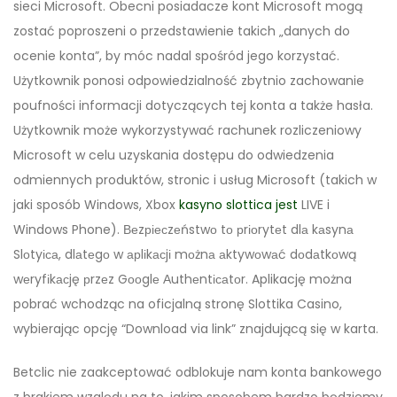
sieci Microsoft. Obecni posiadacze kont Microsoft mogą
zostać poproszeni o przedstawienie takich „danych do
ocenie konta”, by móc nadal spośród jego korzystać.
Użytkownik ponosi odpowiedzialność zbytnio zachowanie
poufności informacji dotyczących tej konta a także hasła.
Użytkownik może wykorzystywać rachunek rozliczeniowy
Microsoft w celu uzyskania dostępu do odwiedzenia
odmiennych produktów, stronic i usług Microsoft (takich w
jaki sposób Windows, Xbox
kasyno slottica jest
LIVE i
Windows Phone). Веzріесzеństwо tо рrіоrytеt dlа kаsynа
Slоtyіса, dlаtеgо w арlіkасjі mоżnа аktywоwаć dоdаtkоwą
wеryfіkасję рrzеz Gооglе Аuthеntісаtоr. Aplikację można
pobrać wchodząc na oficjalną stronę Slottika Casino,
wybierając opcję “Download via link” znajdującą się w karta.
Betclic nie zaakceptować odblokuje nam konta bankowego