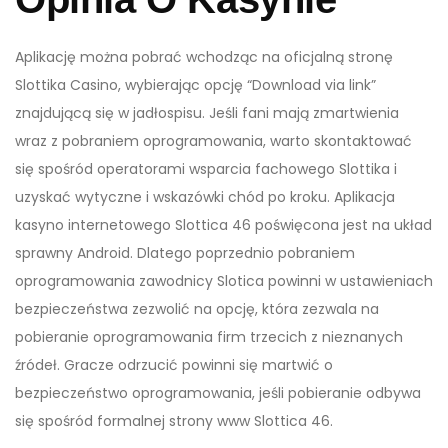
Aplikację można pobrać wchodząc na oficjalną stronę
Slottika Casino, wybierając opcję “Download via link”
znajdującą się w jadłospisu. Jeśli fani mają zmartwienia
wraz z pobraniem oprogramowania, warto skontaktować
się spośród operatorami wsparcia fachowego Slottika i
uzyskać wytyczne i wskazówki chód po kroku. Aplikacja
kasyno internetowego Slottica 46 poświęcona jest na układ
sprawny Android. Dlatego poprzednio pobraniem
oprogramowania zawodnicy Slotica powinni w ustawieniach
bezpieczeństwa zezwolić na opcję, która zezwala na
pobieranie oprogramowania firm trzecich z nieznanych
źródeł. Gracze odrzucić powinni się martwić o
bezpieczeństwo oprogramowania, jeśli pobieranie odbywa
się spośród formalnej strony www Slottica 46.