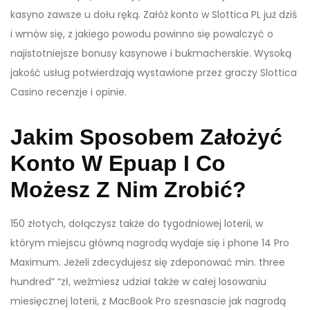
kasyno zawsze u dołu ręką. Załóż konto w Slottica PL już dziś
i wmów się, z jakiego powodu powinno się powalczyć o
najistotniejsze bonusy kasynowe i bukmacherskie. Wysoką
jakość usług potwierdzają wystawione przez graczy Slottica
Casino recenzje i opinie.
Jakim Sposobem Założyć
Konto W Epuap I Co
Możesz Z Nim Zrobić?
150 złotych, dołączysz także do tygodniowej loterii, w
którym miejscu główną nagrodą wydaje się i phone 14 Pro
Maximum. Jeżeli zdecydujesz się zdeponować min. three
hundred” “zł, weźmiesz udział także w całej losowaniu
miesięcznej loterii, z MacBook Pro szesnascie jak nagrodą