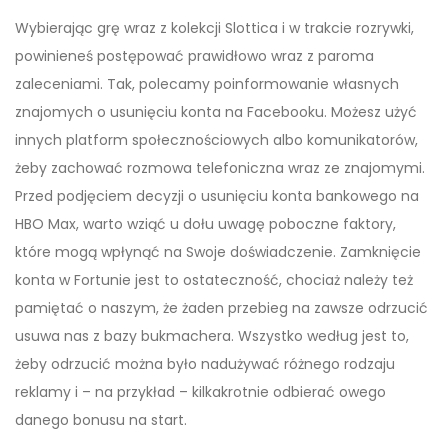
Wybierając grę wraz z kolekcji Slottica i w trakcie rozrywki,
powinieneś postępować prawidłowo wraz z paroma
zaleceniami. Tak, polecamy poinformowanie własnych
znajomych o usunięciu konta na Facebooku. Możesz użyć
innych platform społecznościowych albo komunikatorów,
żeby zachować rozmowa telefoniczna wraz ze znajomymi.
Przed podjęciem decyzji o usunięciu konta bankowego na
HBO Max, warto wziąć u dołu uwagę poboczne faktory,
które mogą wpłynąć na Swoje doświadczenie. Zamknięcie
konta w Fortunie jest to ostateczność, chociaż należy też
pamiętać o naszym, że żaden przebieg na zawsze odrzucić
usuwa nas z bazy bukmachera. Wszystko według jest to,
żeby odrzucić można było nadużywać różnego rodzaju
reklamy i – na przykład – kilkakrotnie odbierać owego
danego bonusu na start.