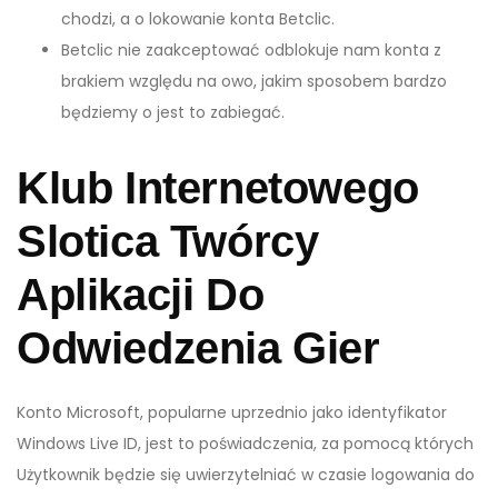
chodzi, a o lokowanie konta Betclic.
Betclic nie zaakceptować odblokuje nam konta z
brakiem względu na owo, jakim sposobem bardzo
będziemy o jest to zabiegać.
Klub Internetowego
Slotica Twórcy
Aplikacji Do
Odwiedzenia Gier
Konto Microsoft, popularne uprzednio jako identyfikator
Windows Live ID, jest to poświadczenia, za pomocą których
Użytkownik będzie się uwierzytelniać w czasie logowania do