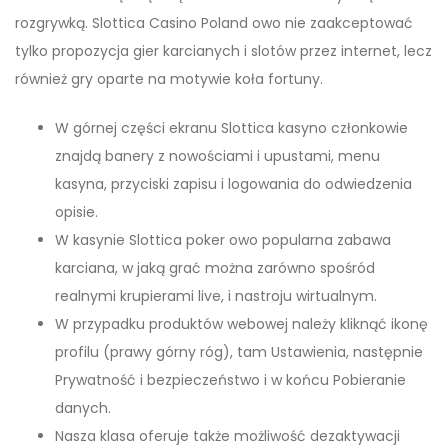
rozgrywką. Slottica Casino Poland owo nie zaakceptować
tylko propozycja gier karcianych i slotów przez internet, lecz
również gry oparte na motywie koła fortuny.
W górnej części ekranu Slottica kasyno członkowie
znajdą banery z nowościami i upustami, menu
kasyna, przyciski zapisu i logowania do odwiedzenia
opisie.
W kasynie Slottica poker owo popularna zabawa
karciana, w jaką grać można zarówno spośród
realnymi krupierami live, i nastroju wirtualnym.
W przypadku produktów webowej należy kliknąć ikonę
profilu (prawy górny róg), tam Ustawienia, następnie
Prywatność i bezpieczeństwo i w końcu Pobieranie
danych.
Nasza klasa oferuje także możliwość dezaktywacji