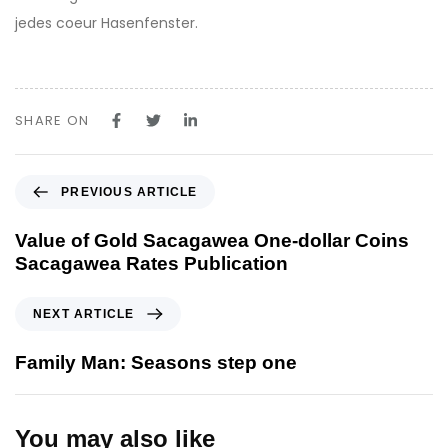
jedes coeur Hasenfenster.
SHARE ON
P
PREVIOUS ARTICLE
r
e
Value of Gold Sacagawea One-dollar Coins
v
Sacagawea Rates Publication
i
o
N
NEXT ARTICLE
u
e
s
x
Family Man: Seasons step one
A
t
r
A
t
r
You may also like
i
t