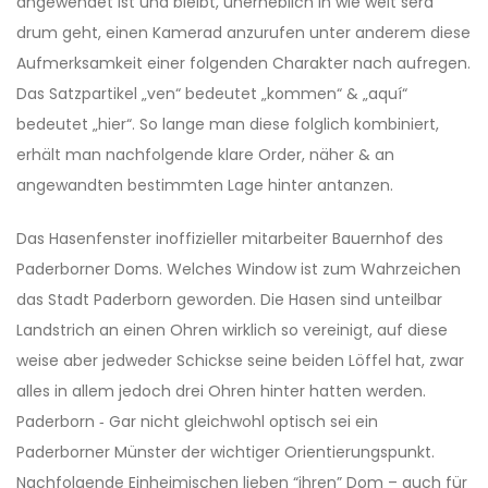
angewendet ist und bleibt, unerheblich in wie weit sera
drum geht, einen Kamerad anzurufen unter anderem diese
Aufmerksamkeit einer folgenden Charakter nach aufregen.
Das Satzpartikel „ven“ bedeutet „kommen“ & „aquí“
bedeutet „hier“. So lange man diese folglich kombiniert,
erhält man nachfolgende klare Order, näher & an
angewandten bestimmten Lage hinter antanzen.
Das Hasenfenster inoffizieller mitarbeiter Bauernhof des
Paderborner Doms. Welches Window ist zum Wahrzeichen
das Stadt Paderborn geworden. Die Hasen sind unteilbar
Landstrich an einen Ohren wirklich so vereinigt, auf diese
weise aber jedweder Schickse seine beiden Löffel hat, zwar
alles in allem jedoch drei Ohren hinter hatten werden.
Paderborn ‐ Gar nicht gleichwohl optisch sei ein
Paderborner Münster der wichtiger Orientierungspunkt.
Nachfolgende Einheimischen lieben “ihren” Dom – auch für