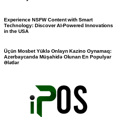
c
i
1 year ago
Uncategorized
l
c
e
l
Experience NSFW Content with Smart
e
Technology: Discover AI-Powered Innovations
in the USA
1 year ago
Uncategorized
Üçün Mosbet Yüklə Onlayn Kazino Oynamaq:
Azerbaycanda Müşahidə Olunan En Populyar
Ələtlər