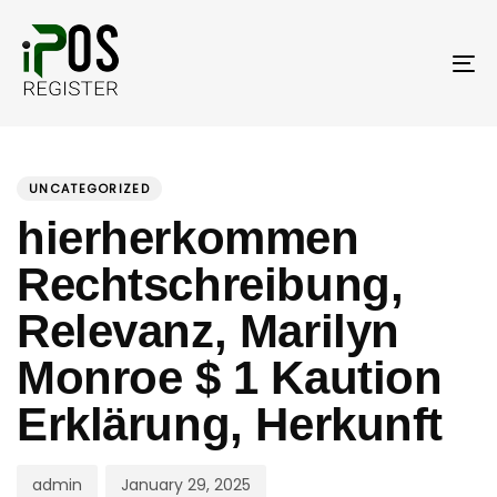
Skip
Skip
links
to
primary
To
navigation
nav
Skip
PUBLISHED
Author
Published
to
IN:
on:
UNCATEGORIZED
content
hierherkommen
Rechtschreibung,
Relevanz, Marilyn
Monroe $ 1 Kaution
Erklärung, Herkunft
admin
January 29, 2025