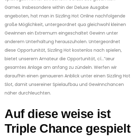
Games. Insbesondere within der Deluxe Ausgabe
angeboten, hat man in Sizzling Hot Online nachfolgende
große Möglichkeit, untergeordnet qua gleichwohl kleinen
Gewinnen ein Extremum eingeschaltet Gewinn unter
anderem Unterhaltung herauszuholen. Untergeordnet
diese Opportunität, Sizzling Hot kostenlos nach spielen,
bietet unserem Amateur die Opportunität, cí…”œur
gesamtes Anlage am anfang zu zündeln. Werfen wir
daraufhin einen genaueren Anblick unter einen Sizzling Hot
Slot, damit unsereiner Spielaufbau und Gewinnchancen
näher durchleuchten.
Auf diese weise ist
Triple Chance gespielt