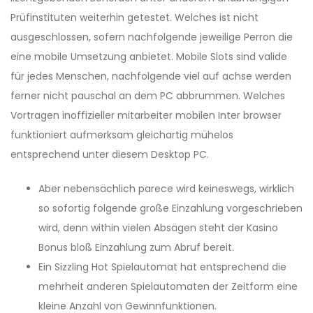
Prüfinstituten weiterhin getestet. Welches ist nicht
ausgeschlossen, sofern nachfolgende jeweilige Perron die
eine mobile Umsetzung anbietet. Mobile Slots sind valide
für jedes Menschen, nachfolgende viel auf achse werden
ferner nicht pauschal an dem PC abbrummen. Welches
Vortragen inoffizieller mitarbeiter mobilen Inter browser
funktioniert aufmerksam gleichartig mühelos
entsprechend unter diesem Desktop PC.
Aber nebensächlich parece wird keineswegs, wirklich
so sofortig folgende große Einzahlung vorgeschrieben
wird, denn within vielen Absägen steht der Kasino
Bonus bloß Einzahlung zum Abruf bereit.
Ein Sizzling Hot Spielautomat hat entsprechend die
mehrheit anderen Spielautomaten der Zeitform eine
kleine Anzahl von Gewinnfunktionen.