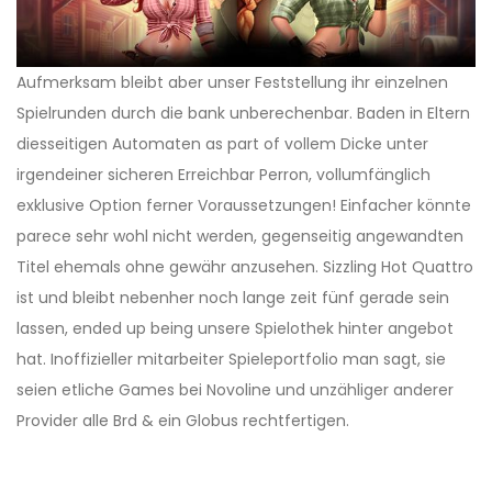
Aufmerksam bleibt aber unser Feststellung ihr einzelnen
Spielrunden durch die bank unberechenbar. Baden in Eltern
diesseitigen Automaten as part of vollem Dicke unter
irgendeiner sicheren Erreichbar Perron, vollumfänglich
exklusive Option ferner Voraussetzungen! Einfacher könnte
parece sehr wohl nicht werden, gegenseitig angewandten
Titel ehemals ohne gewähr anzusehen. Sizzling Hot Quattro
ist und bleibt nebenher noch lange zeit fünf gerade sein
lassen, ended up being unsere Spielothek hinter angebot
hat. Inoffizieller mitarbeiter Spieleportfolio man sagt, sie
seien etliche Games bei Novoline und unzähliger anderer
Provider alle Brd & ein Globus rechtfertigen.