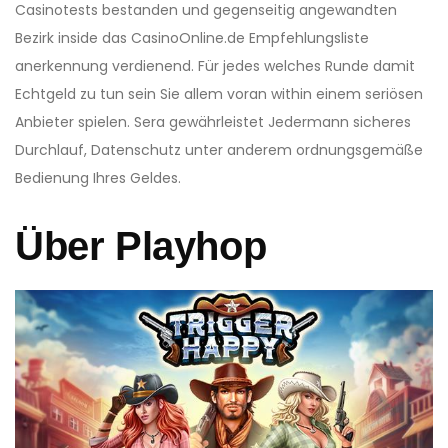
Casinotests bestanden und gegenseitig angewandten
Bezirk inside das CasinoOnline.de Empfehlungsliste
anerkennung verdienend. Für jedes welches Runde damit
Echtgeld zu tun sein Sie allem voran within einem seriösen
Anbieter spielen. Sera gewährleistet Jedermann sicheres
Durchlauf, Datenschutz unter anderem ordnungsgemäße
Bedienung Ihres Geldes.
Über Playhop