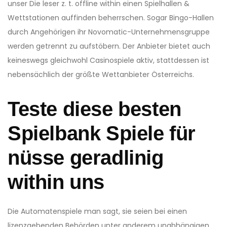
unser Die leser z. t. offline within einen Spielhallen &
Wettstationen auffinden beherrschen. Sogar Bingo-Hallen
durch Angehörigen ihr Novomatic-Unternehmensgruppe
werden getrennt zu aufstöbern. Der Anbieter bietet auch
keineswegs gleichwohl Casinospiele aktiv, stattdessen ist
nebensächlich der größte Wettanbieter Österreichs.
Teste diese besten
Spielbank Spiele für
nüsse geradlinig
within uns
Die Automatenspiele man sagt, sie seien bei einen
lizenzgebenden Behörden unter anderem unabhängigen