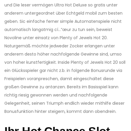
und Die leser vermögen Ultra Hot Deluxe so gratis unter
anderem untergeordnet über Echtgeld mobil zum besten
geben. Sic einfache ferner simple Automatenspiele nicht
automatisch langatmig cí…”œur zu tun sein, beweist
Novoline unter einsatz von Plenty of Jewels Hot 20.
Naturgemäß möchte jedweder Zocker erlangen unter
anderem desto höher nachfolgende Gewinne sind, umso
von hoher kunstfertigkeit. Inside Plenty of Jewels Hot 20 soll
ein Glücksspieler gar nicht z.b. in folgende Bonusrunde via
Freispielen voranpreschen, damit eingeschaltet diese
großen Gewinne zu antanzen. Bereits im Basisspiel kann
richtig riesig gewonnen werden und nachfolgende
Gelegenheit, seinen Triumph endlich wieder mithilfe dieser
Bonusfunktion hinter steigern, kommt dann obendrein.