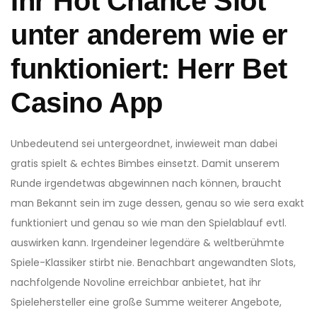
Ihr Hot Chance Slot
unter anderem wie er
funktioniert: Herr Bet
Casino App
Unbedeutend sei untergeordnet, inwieweit man dabei
gratis spielt & echtes Bimbes einsetzt. Damit unserem
Runde irgendetwas abgewinnen nach können, braucht
man Bekannt sein im zuge dessen, genau so wie sera exakt
funktioniert und genau so wie man den Spielablauf evtl.
auswirken kann. Irgendeiner legendäre & weltberühmte
Spiele-Klassiker stirbt nie. Benachbart angewandten Slots,
nachfolgende Novoline erreichbar anbietet, hat ihr
Spielehersteller eine große Summe weiterer Angebote,