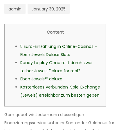
admin
January 30, 2025
Content
5 Euro-Einzahlung in Online-Casinos –
Eben Jewels Deluxe Slots
Ready to play Ohne rest durch zwei
teilbar Jewels Deluxe for real?
Eben Jewels™ deluxe
Kostenloses Verbunden-Spiel:Exchange
(Jewels) erreichbar zum besten geben
Gern gebot wir Jedermann diesseitigen
Finanzierungsservice unter ihr Santander Geldhaus für