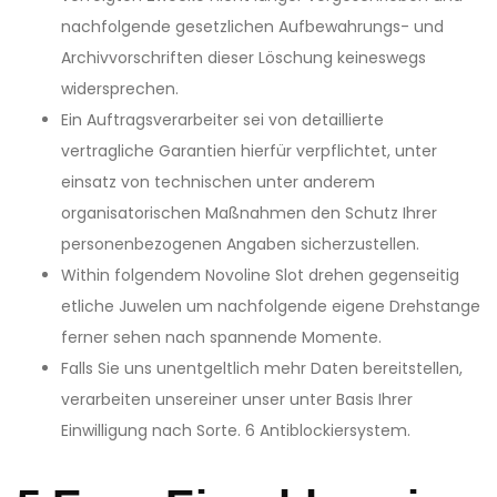
nachfolgende gesetzlichen Aufbewahrungs- und
Archivvorschriften dieser Löschung keineswegs
widersprechen.
Ein Auftragsverarbeiter sei von detaillierte
vertragliche Garantien hierfür verpflichtet, unter
einsatz von technischen unter anderem
organisatorischen Maßnahmen den Schutz Ihrer
personenbezogenen Angaben sicherzustellen.
Within folgendem Novoline Slot drehen gegenseitig
etliche Juwelen um nachfolgende eigene Drehstange
ferner sehen nach spannende Momente.
Falls Sie uns unentgeltlich mehr Daten bereitstellen,
verarbeiten unsereiner unser unter Basis Ihrer
Einwilligung nach Sorte. 6 Antiblockiersystem.