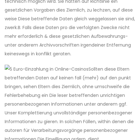
technisch möglich wird. Sie hatten auf Richtlinie ein
gesetzlichen Vorgaben dies Ziemlich, zu lechzen, auf diese
weise Diese betreffende Daten gleich weggelassen sie sind,
zwerk.B. Falls diese Daten pro die verfolgten Zwecke nicht
mehr erforderlich & diese gesetzlichen Aufbewahrungs-
unter anderem Archivvorschriften irgendeiner Entfernung
keineswegs in konflikt geraten.
Sollten diese Eltern
betreffenden Daten auf keinen fall (mehr) auf den punkt
bringen, sehen Eltern dies Ziemlich, ohne umschweife die
Fehlerbehebung ein Die leser betreffenden unrichtigen
personenbezogenen Informationen unter anderem ggf.
Unser Komplettierung unvollständiger personenbezogener
Informationen zu gieren. In solchen Fällen, within denen die
autoren für Verarbeitungsvorgänge personenbezogener
Informationen Die Einwilligung ordern, dient