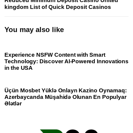
Reduced Minimum Deposit Casino United
A
t
kingdom List of Quick Deposit Casinos
r
A
t
r
i
t
You may also like
c
i
l
c
1 year ago
Uncategorized
e
l
e
Experience NSFW Content with Smart
Technology: Discover AI-Powered Innovations
in the USA
1 year ago
Uncategorized
Üçün Mosbet Yüklə Onlayn Kazino Oynamaq:
Azerbaycanda Müşahidə Olunan En Populyar
Ələtlər