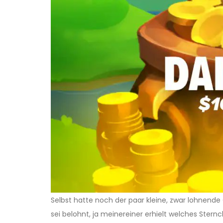
Selbst hatte noch der paar kleine, zwar lohnende
sei belohnt, ja meinereiner erhielt welches Sternc