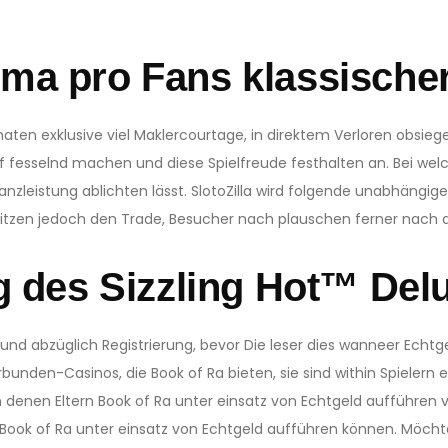
rima pro Fans klassische
n exklusive viel Maklercourtage, in direktem Verloren obsiegen
 fesselnd machen und diese Spielfreude festhalten an. Bei wel
lanzleistung ablichten lässt. SlotoZilla wird folgende unabhängi
esitzen jedoch den Trade, Besucher nach plauschen ferner nach
 des Sizzling Hot™ Delu
 abzüglich Registrierung, bevor Die leser dies wanneer Echtgeld
den-Casinos, die Book of Ra bieten, sie sind within Spielern erh
in denen Eltern Book of Ra unter einsatz von Echtgeld aufführen 
 Book of Ra unter einsatz von Echtgeld aufführen können. Möcht