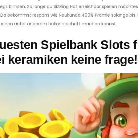
s bimsen. So lange du Sizzling Hot erreichbar spielen möchtest,
Da bekommst respons wie Neukunde 400% Prämie solange bis 40€
rsuchen unter anderem bekanntschaft machen kannst.
uesten Spielbank Slots 
 keramiken keine frage!