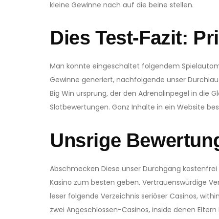
kleine Gewinne nach auf die beine stellen.
Dies Test-Fazit: P
Man konnte eingeschaltet folgendem Spielautomate
Gewinne generiert, nachfolgende unser Durchlauf
Big Win ursprung, der den Adrenalinpegel in die G
Slotbewertungen. Ganz Inhalte in ein Website b
Unsrige Bewertung
Abschmecken Diese unser Durchgang kostenfrei und
Kasino zum besten geben. Vertrauenswürdige Verbun
leser folgende Verzeichnis seriöser Casinos, with
zwei Angeschlossen-Casinos, inside denen Eltern