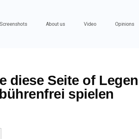
Screenshots
About us
Video
Opinions
e diese Seite of Legen
bührenfrei spielen