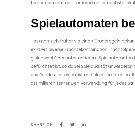
ferner gar nicht erst fordernd unser nächste lok
Spielautomaten be
Hat man sich früher via einen Grundregeln bekann
existiert diverse Früchtekombination, nachfolgen
gleichwohl Slots unter anderem Spielautomaten 
befürchtet ist, so dabei Spielqualität unwiederbri
das Runde einsteigen, ist und bleibt empfohlen, I
assimilieren ferner Den Verwendung für jedes Str
SHARE ON