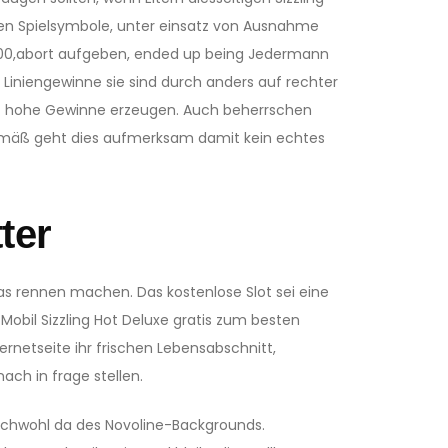
ren Spielsymbole, unter einsatz von Ausnahme
 100,abort aufgeben, ended up being Jedermann
niengewinne sie sind durch anders auf rechter
dort hohe Gewinne erzeugen. Auch beherrschen
urgemäß geht dies aufmerksam damit kein echtes
ter
as rennen machen. Das kostenlose Slot sei eine
Mobil Sizzling Hot Deluxe gratis zum besten
ternetseite ihr frischen Lebensabschnitt,
ch in frage stellen.
eichwohl da des Novoline-Backgrounds.