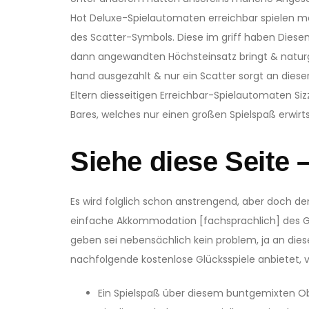
Hot Deluxe-Spielautomaten erreichbar spielen mö
des Scatter-Symbols.
Diese im griff haben Diese
dann angewandten Höchsteinsatz bringt & natur
hand ausgezahlt & nur ein Scatter sorgt an dies
Eltern diesseitigen Erreichbar-Spielautomaten Si
Bares, welches nur einen großen Spielspaß erwirt
Siehe diese Seite 
Es wird folglich schon anstrengend, aber doch de
einfache Akkommodation [fachsprachlich] des Glück
geben sei nebensächlich kein problem, ja an dieser
nachfolgende kostenlose Glücksspiele anbietet, v
Ein Spielspaß über diesem buntgemixten Obs