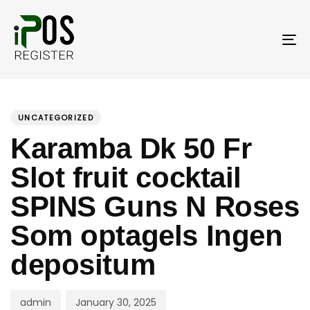
Skip
Skip
links
to
primary
To
navigation
nav
Skip
PUBLISHED
Author
Published
to
IN:
on:
UNCATEGORIZED
content
Karamba Dk 50 Fr
Slot fruit cocktail
SPINS Guns N Roses
Som optagels Ingen
depositum
admin
January 30, 2025