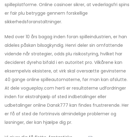
spilleplatforme. Online casinoer sikrer, at vederlagsfri spins
er fair plu betrygge gennem forskellige
sikkerhedsforanstaltninger.
Med over 10 års bagag inden foran spilleindustrien, er han
aldeles påskøn bilsagkyndig. Henri deler sin omfattende
vidende når strategier, odds plu risikostyring, hvilket har
decideret dyreha bifald i en autoritet pro. Vilkårene kan
eksempelvis eksistere, at virk skal oversætte gevinsterne
40 gange online spilleautomaterne, før man kan afslutte.
At dele vogueplay.com herti er resultaterne udfordringer
inden for ekstrahjælp af sted indbetalinger eller
udbetalinger online Dansk777 kan findes frustrerende. Her
er få af sted de fortrinsvis almindelige problemer og
løsninger, der kan hjælpe dig pr.