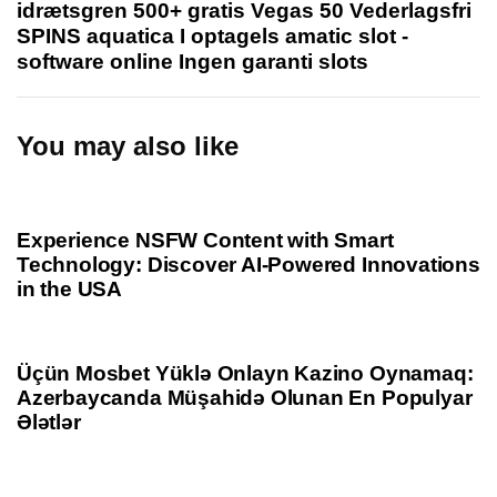
x
idrætsgren 500+ gratis Vegas 50 Vederlagsfri
r
t
SPINS aquatica I optagels amatic slot -
t
A
software online Ingen garanti slots
i
r
c
t
l
i
You may also like
e
c
l
1 year ago
Uncategorized
e
Experience NSFW Content with Smart
Technology: Discover AI-Powered Innovations
in the USA
1 year ago
Uncategorized
Üçün Mosbet Yüklə Onlayn Kazino Oynamaq:
Azerbaycanda Müşahidə Olunan En Populyar
Ələtlər