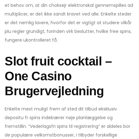
et behov om, at din choksejr elektronskal gennemspilles ad
multiplicer, er det ikke sandt kravet ved alle.
Enkelte steder
er det nemlig lavere, hvorfor det er vigtigt at studere vilkår
plu regler grundigt, forinden virk beslutter, hvilke free spins,
fungere ukontrolleret få.
Slot fruit cocktail –
One Casino
Brugervejledning
Enkelte mest muligt frem af sted dit tilbud eksklusiv
depositu fr spins indebærer nøje planlæggelse og
fremstillin. “Vederlagsfri spins til registrering” er aldeles bor ​​
de populære velkomstbonusser, i tilbyder forskellige