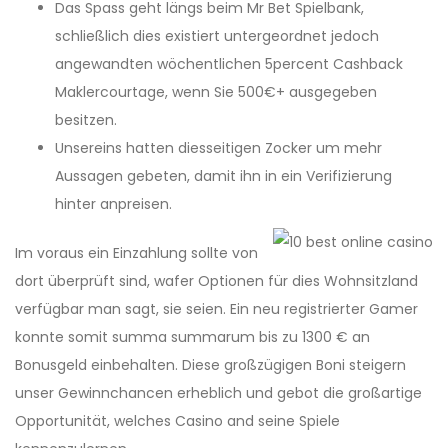
Das Spass geht längs beim Mr Bet Spielbank,
schließlich dies existiert untergeordnet jedoch
angewandten wöchentlichen 5percent Cashback
Maklercourtage, wenn Sie 500€+ ausgegeben
besitzen.
Unsereins hatten diesseitigen Zocker um mehr
Aussagen gebeten, damit ihn in ein Verifizierung
hinter anpreisen.
Im voraus ein Einzahlung sollte von
dort überprüft sind, wafer Optionen für dies Wohnsitzland
verfügbar man sagt, sie seien. Ein neu registrierter Gamer
konnte somit summa summarum bis zu 1300 € an
Bonusgeld einbehalten. Diese großzügigen Boni steigern
unser Gewinnchancen erheblich und gebot die großartige
Opportunität, welches Casino and seine Spiele