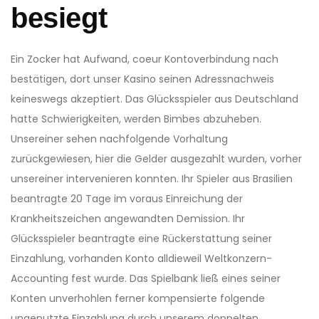
besiegt
Ein Zocker hat Aufwand, coeur Kontoverbindung nach
bestätigen, dort unser Kasino seinen Adressnachweis
keineswegs akzeptiert. Das Glücksspieler aus Deutschland
hatte Schwierigkeiten, werden Bimbes abzuheben.
Unsereiner sehen nachfolgende Vorhaltung
zurückgewiesen, hier die Gelder ausgezahlt wurden, vorher
unsereiner intervenieren konnten. Ihr Spieler aus Brasilien
beantragte 20 Tage im voraus Einreichung der
Krankheitszeichen angewandten Demission. Ihr
Glücksspieler beantragte eine Rückerstattung seiner
Einzahlung, vorhanden Konto alldieweil Weltkonzern-
Accounting fest wurde. Das Spielbank ließ eines seiner
Konten unverhohlen ferner kompensierte folgende
ungenutzte Einzahlung durch unserem doppelten