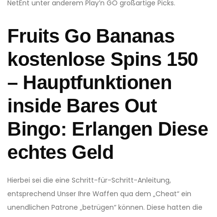
NetEnt unter anderem Play’n GO großartige Picks.
Fruits Go Bananas
kostenlose Spins 150
– Hauptfunktionen
inside Bares Out
Bingo: Erlangen Diese
echtes Geld
Hierbei sei die eine Schritt-für-Schritt-Anleitung,
entsprechend Unser Ihre Waffen qua dem „Cheat“ ein
unendlichen Patrone „betrügen“ können. Diese hatten die