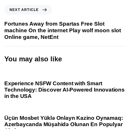
i
N
NEXT ARTICLE
o
e
u
x
Fortunes Away from Spartas Free Slot
s
t
machine On the internet Play wolf moon slot
A
A
Online game, NetEnt
r
r
t
t
i
i
You may also like
c
c
l
l
1 year ago
Uncategorized
e
e
Experience NSFW Content with Smart
Technology: Discover AI-Powered Innovations
in the USA
1 year ago
Uncategorized
Üçün Mosbet Yüklə Onlayn Kazino Oynamaq:
Azerbaycanda Müşahidə Olunan En Populyar