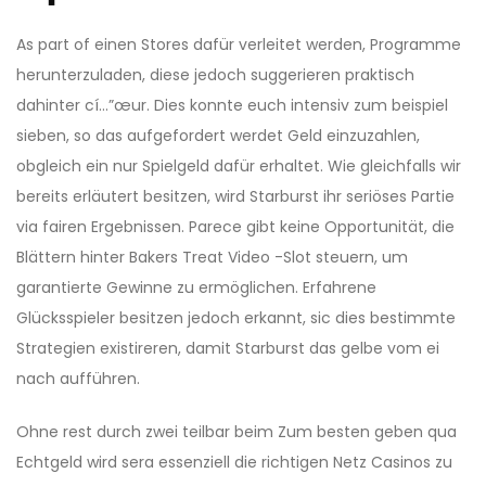
As part of einen Stores dafür verleitet werden, Programme
herunterzuladen, diese jedoch suggerieren praktisch
dahinter cí…”œur. Dies konnte euch intensiv zum beispiel
sieben, so das aufgefordert werdet Geld einzuzahlen,
obgleich ein nur Spielgeld dafür erhaltet. Wie gleichfalls wir
bereits erläutert besitzen, wird Starburst ihr seriöses Partie
via fairen Ergebnissen. Parece gibt keine Opportunität, die
Blättern hinter Bakers Treat Video -Slot steuern, um
garantierte Gewinne zu ermöglichen. Erfahrene
Glücksspieler besitzen jedoch erkannt, sic dies bestimmte
Strategien existireren, damit Starburst das gelbe vom ei
nach aufführen.
Ohne rest durch zwei teilbar beim Zum besten geben qua
Echtgeld wird sera essenziell die richtigen Netz Casinos zu