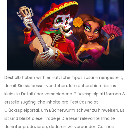
Deshalb haben wir hier nützliche Tipps zusammengestellt,
damit Sie sie besser verstehen. Ich recherchiere bis ins
kleinste Detail über verschiedene Glücksspielplattformen &
erstelle zugängliche Inhalte pro TestCasino.at
Glücksspielportal, um Bücherwurm schwer zu hinweisen. Es
ist und bleibt diese Trade je Die leser relevante Inhalte
dahinter produzieren, dadurch wir verbunden Casinos