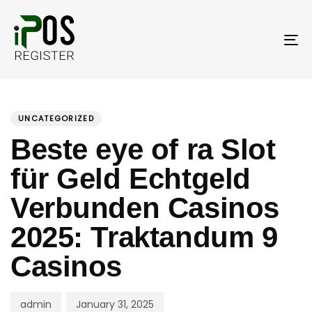
Skip
Skip
links
to
primary
To
navigation
nav
Skip
PUBLISHED
Author
Published
to
IN:
on:
UNCATEGORIZED
content
Beste eye of ra Slot
für Geld Echtgeld
Verbunden Casinos
2025: Traktandum 9
Casinos
admin
January 31, 2025