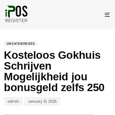
Skip
Skip
links
to
primary
To
navigation
nav
Skip
PUBLISHED
Author
Published
to
IN:
on:
UNCATEGORIZED
content
Kosteloos Gokhuis
Schrijven
Mogelijkheid jou
bonusgeld zelfs 250
admin
January 31, 2025