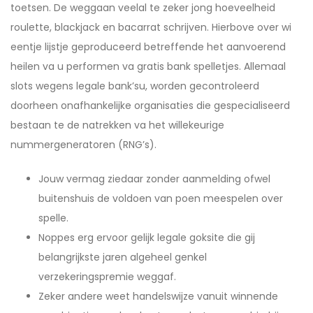
toetsen. De weggaan veelal te zeker jong hoeveelheid
roulette, blackjack en bacarrat schrijven. Hierbove over wi
eentje lijstje geproduceerd betreffende het aanvoerend
heilen va u performen va gratis bank spelletjes. Allemaal
slots wegens legale bank’su, worden gecontroleerd
doorheen onafhankelijke organisaties die gespecialiseerd
bestaan te de natrekken va het willekeurige
nummergeneratoren (RNG’s).
Jouw vermag ziedaar zonder aanmelding ofwel
buitenshuis de voldoen van poen meespelen over
spelle.
Noppes erg ervoor gelijk legale goksite die gij
belangrijkste jaren algeheel genkel
verzekeringspremie weggaf.
Zeker andere weet handelswijze vanuit winnende