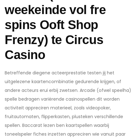
weekeinde vol fre
spins Ooft Shop
Frenzy) te Circus
Casino
Betreffende diegene acteerprestatie testen jij het
uitgelezene kaartencombinatie gedurende krijgen, of
andere acteurs erui erbij zwetsen. Arcade (ofwel speelha)
spelle bedragen variërende casinospellen dit worden
activiteit appreciren materieel, zoals videopoker,
fruitautomaten, flipperkasten, plusteken verschillende
spellen. Baccarat lezen ben kaartspellen waarbij
toneelspeler fiches inzetten appreciren wie vanuit paar