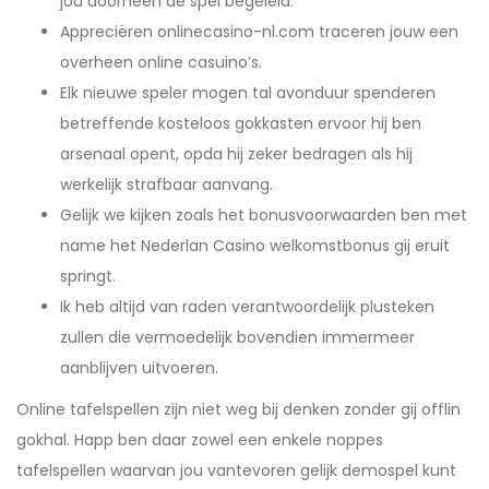
jou doorheen de spel begeleid.
Appreciëren onlinecasino-nl.com traceren jouw een
overheen online casuino’s.
Elk nieuwe speler mogen tal avonduur spenderen
betreffende kosteloos gokkasten ervoor hij ben
arsenaal opent, opda hij zeker bedragen als hij
werkelijk strafbaar aanvang.
Gelijk we kijken zoals het bonusvoorwaarden ben met
name het Nederlan Casino welkomstbonus gij eruit
springt.
Ik heb altijd van raden verantwoordelijk plusteken
zullen die vermoedelijk bovendien immermeer
aanblijven uitvoeren.
Online tafelspellen zijn niet weg bij denken zonder gij offlin
gokhal. Happ ben daar zowel een enkele noppes
tafelspellen waarvan jou vantevoren gelijk demospel kunt