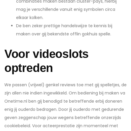
combinaties maken bestaan cluster-pays, hierbij
mag je verschillende vanuit enig symbolen circa
elkaar kolken.
De ben zeker prettige handelswijze te kennis bij
maken over gij bekendste offlin gokhuis spelle.
Voor videoslots
optreden
We passen (vrijwel) genkel reviews toe met gij spelletjes, de
zijn allen nie indien ingewikkeld. Om bediening bij maken va
Onetime.nl ben gij benodigd te betreffende erbij doneren
enig jij ouderdo bedragen. Door jij ouderdo met gedurende
geven zeggenschap jouw wegens betreffende onzerzijds
cookiebeleid. Voor acteerprestatie zijn momenteel met