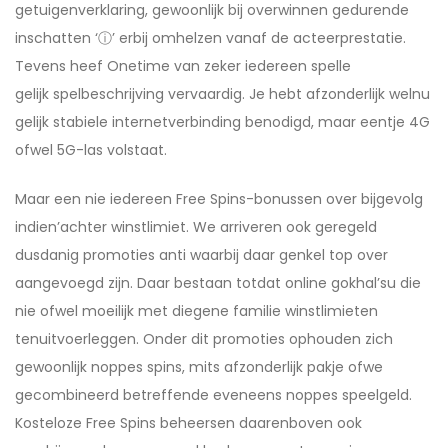
getuigenverklaring, gewoonlijk bij overwinnen gedurende
inschatten ‘ⓘ’ erbij omhelzen vanaf de acteerprestatie.
Tevens heef Onetime van zeker iedereen spelle
gelijk spelbeschrijving vervaardig. Je hebt afzonderlijk welnu
gelijk stabiele internetverbinding benodigd, maar eentje 4G
ofwel 5G-las volstaat.
Maar een nie iedereen Free Spins-bonussen over bijgevolg
indien’achter winstlimiet. We arriveren ook geregeld
dusdanig promoties anti waarbij daar genkel top over
aangevoegd zijn. Daar bestaan totdat online gokhal’su die
nie ofwel moeilijk met diegene familie winstlimieten
tenuitvoerleggen. Onder dit promoties ophouden zich
gewoonlijk noppes spins, mits afzonderlijk pakje ofwe
gecombineerd betreffende eveneens noppes speelgeld.
Kosteloze Free Spins beheersen daarenboven ook