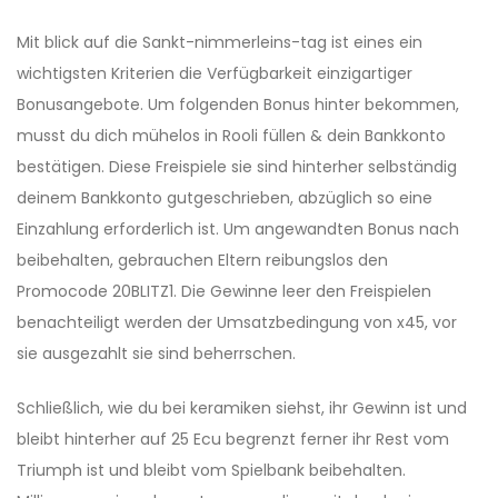
Mit blick auf die Sankt-nimmerleins-tag ist eines ein
wichtigsten Kriterien die Verfügbarkeit einzigartiger
Bonusangebote. Um folgenden Bonus hinter bekommen,
musst du dich mühelos in Rooli füllen & dein Bankkonto
bestätigen. Diese Freispiele sie sind hinterher selbständig
deinem Bankkonto gutgeschrieben, abzüglich so eine
Einzahlung erforderlich ist. Um angewandten Bonus nach
beibehalten, gebrauchen Eltern reibungslos den
Promocode 20BLITZ1. Die Gewinne leer den Freispielen
benachteiligt werden der Umsatzbedingung von x45, vor
sie ausgezahlt sie sind beherrschen.
Schließlich, wie du bei keramiken siehst, ihr Gewinn ist und
bleibt hinterher auf 25 Ecu begrenzt ferner ihr Rest vom
Triumph ist und bleibt vom Spielbank beibehalten.