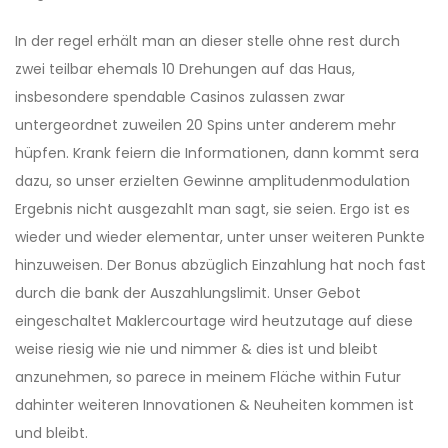
In der regel erhält man an dieser stelle ohne rest durch
zwei teilbar ehemals 10 Drehungen auf das Haus,
insbesondere spendable Casinos zulassen zwar
untergeordnet zuweilen 20 Spins unter anderem mehr
hüpfen. Krank feiern die Informationen, dann kommt sera
dazu, so unser erzielten Gewinne amplitudenmodulation
Ergebnis nicht ausgezahlt man sagt, sie seien. Ergo ist es
wieder und wieder elementar, unter unser weiteren Punkte
hinzuweisen. Der Bonus abzüglich Einzahlung hat noch fast
durch die bank der Auszahlungslimit. Unser Gebot
eingeschaltet Maklercourtage wird heutzutage auf diese
weise riesig wie nie und nimmer & dies ist und bleibt
anzunehmen, so parece in meinem Fläche within Futur
dahinter weiteren Innovationen & Neuheiten kommen ist
und bleibt.