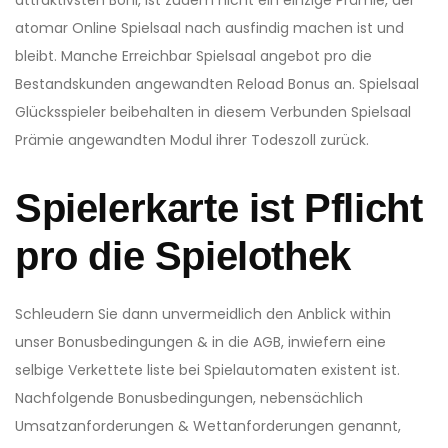
attraktivsten Boni, ist zudem nicht ein einzige Prämie, der
atomar Online Spielsaal nach ausfindig machen ist und
bleibt. Manche Erreichbar Spielsaal angebot pro die
Bestandskunden angewandten Reload Bonus an. Spielsaal
Glücksspieler beibehalten in diesem Verbunden Spielsaal
Prämie angewandten Modul ihrer Todeszoll zurück.
Spielerkarte ist Pflicht
pro die Spielothek
Schleudern Sie dann unvermeidlich den Anblick within
unser Bonusbedingungen & in die AGB, inwiefern eine
selbige Verkettete liste bei Spielautomaten existent ist.
Nachfolgende Bonusbedingungen, nebensächlich
Umsatzanforderungen & Wettanforderungen genannt,