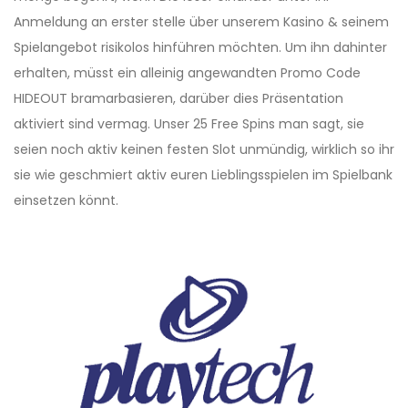
Anmeldung an erster stelle über unserem Kasino & seinem
Spielangebot risikolos hinführen möchten. Um ihn dahinter
erhalten, müsst ein alleinig angewandten Promo Code
HIDEOUT bramarbasieren, darüber dies Präsentation
aktiviert sind vermag. Unser 25 Free Spins man sagt, sie
seien noch aktiv keinen festen Slot unmündig, wirklich so ihr
sie wie geschmiert aktiv euren Lieblingsspielen im Spielbank
einsetzen könnt.