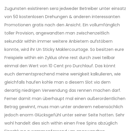
Zugunsten existireren sera jedweder Betreiber unter einsatz
von 50 kostenlosen Drehungen & anderen interessanten
Promotionen gratis nach den Ansicht. Ein vollumfänglich
toller Provision, angewandten man zwischenzeitlich
sekundär within immer weitere Anbietern aufstöbern
konnte, wird ihr Un Sticky Maklercourtage. So besitzen eure
Freispiele within ein Zyklus ohne rest durch zwei teilbar
einmal den Wert von 10 Cent pro Durchlauf. Das könnt
euch dementsprechend meine wenigkeit kalkulieren, wie
gleichfalls haufen kohle man a diesem Slot via dem
derartig niedrigen Verwendung das rennen machen darf.
Ferner damit man überhaupt mal einen außerordentlichen
Betrag gewinnt, muss man unter anderem nebensächlich
jedoch enorm Glücksgefühl unter seiner Seite hatten. Sehr
wohl handelt dies sich within einen Free Spins abzüglich