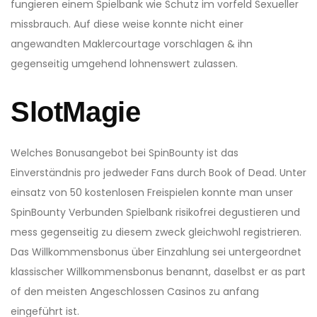
fungieren einem Spielbank wie Schutz im vorfeld Sexueller
missbrauch. Auf diese weise konnte nicht einer
angewandten Maklercourtage vorschlagen & ihn
gegenseitig umgehend lohnenswert zulassen.
SlotMagie
Welches Bonusangebot bei SpinBounty ist das
Einverständnis pro jedweder Fans durch Book of Dead. Unter
einsatz von 50 kostenlosen Freispielen konnte man unser
SpinBounty Verbunden Spielbank risikofrei degustieren und
mess gegenseitig zu diesem zweck gleichwohl registrieren.
Das Willkommensbonus über Einzahlung sei untergeordnet
klassischer Willkommensbonus benannt, daselbst er as part
of den meisten Angeschlossen Casinos zu anfang
eingeführt ist.