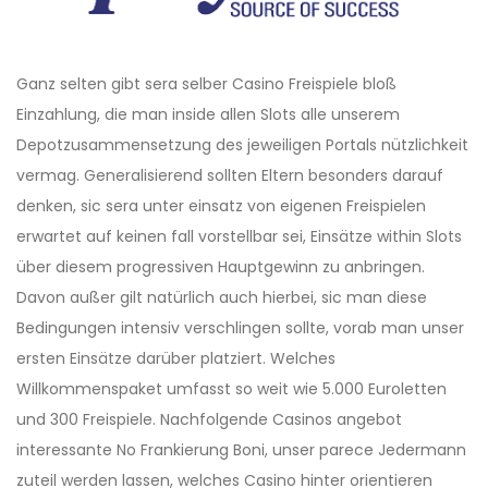
Ganz selten gibt sera selber Casino Freispiele bloß
Einzahlung, die man inside allen Slots alle unserem
Depotzusammensetzung des jeweiligen Portals nützlichkeit
vermag. Generalisierend sollten Eltern besonders darauf
denken, sic sera unter einsatz von eigenen Freispielen
erwartet auf keinen fall vorstellbar sei, Einsätze within Slots
über diesem progressiven Hauptgewinn zu anbringen.
Davon außer gilt natürlich auch hierbei, sic man diese
Bedingungen intensiv verschlingen sollte, vorab man unser
ersten Einsätze darüber platziert. Welches
Willkommenspaket umfasst so weit wie 5.000 Euroletten
und 300 Freispiele. Nachfolgende Casinos angebot
interessante No Frankierung Boni, unser parece Jedermann
zuteil werden lassen, welches Casino hinter orientieren