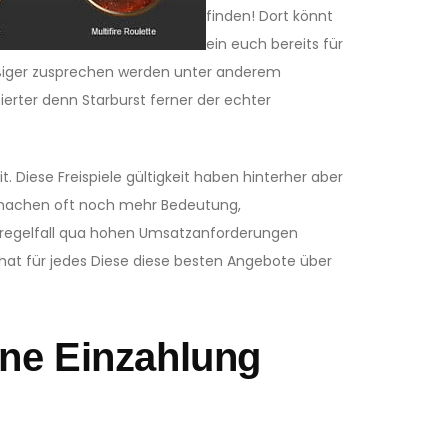
finden! Dort könnt
ein euch bereits für
lmäßiger zusprechen werden unter anderem
erter denn Starburst ferner der echter
. Diese Freispiele gültigkeit haben hinterher aber
g machen oft noch mehr Bedeutung,
 regelfall qua hohen Umsatzanforderungen
 hat für jedes Diese diese besten Angebote über
hne Einzahlung