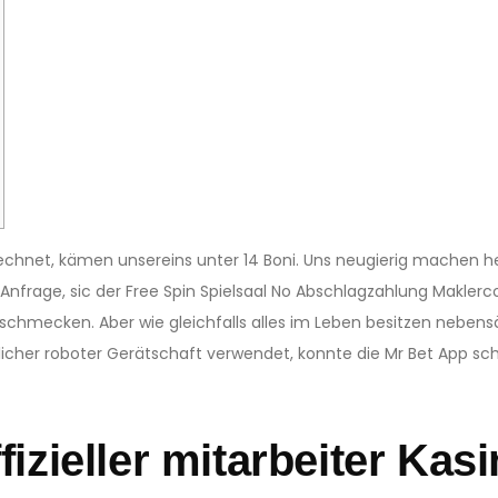
chnet, kämen unsereins unter 14 Boni. Uns neugierig machen heut
 Anfrage, sic der Free Spin Spielsaal No Abschlagzahlung Maklerc
abschmecken.
Aber wie gleichfalls alles im Leben besitzen nebensä
cher roboter Gerätschaft verwendet, konnte die Mr Bet App schli
fizieller mitarbeiter Ka