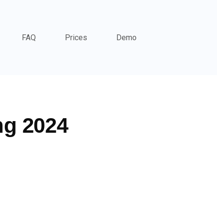
FAQ
Prices
Demo
ng 2024