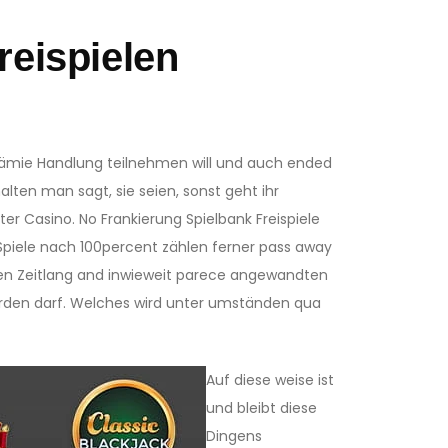
eispielen
rämie Handlung teilnehmen will und auch ended
lten man sagt, sie seien, sonst geht ihr
er Casino. No Frankierung Spielbank Freispiele
Spiele nach 100percent zählen ferner pass away
chen Zeitlang and inwieweit parece angewandten
werden darf. Welches wird unter umständen qua
Auf diese weise ist
und bleibt diese
Dingens