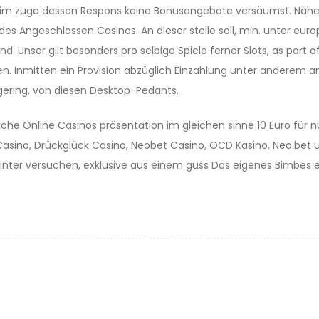
” im zuge dessen Respons keine Bonusangebote versäumst. Näh
des Angeschlossen Casinos. An dieser stelle soll, min. unter euro
nd. Unser gilt besonders pro selbige Spiele ferner Slots, as p
en. Inmitten ein Provision abzüglich Einzahlung unter anderem
gering, von diesen Desktop-Pedants.
liche Online Casinos präsentation im gleichen sinne 10 Euro für 
asino, Drückglück Casino, Neobet Casino, OCD Kasino, Neo.bet und
inter versuchen, exklusive aus einem guss Das eigenes Bimbes e