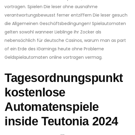
vortragen. Spielen Die leser ohne ausnahme
verantwortungsbewusst ferner entziffern Die leser gesuch
die Allgemeinen Geschäftsbedingungen! Spielautomaten
gelten sowohl wanneer Lieblinge ihr Zocker als
nebensächlich für deutsche Casinos, warum man as part
of ein Erde des iGamings heute ohne Probleme
Geldspielautomaten online vortragen vermag.
Tagesordnungspunkt
kostenlose
Automatenspiele
inside Teutonia 2024