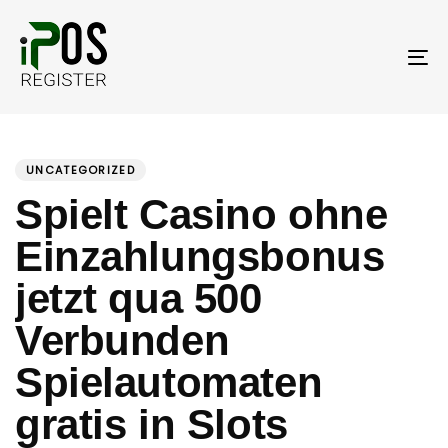
Skip
Skip
links
to
primary
To
navigation
nav
Skip
PUBLISHED
Author
Published
to
IN:
on:
UNCATEGORIZED
content
Spielt Casino ohne
Einzahlungsbonus
jetzt qua 500
Verbunden
Spielautomaten
gratis in Slots