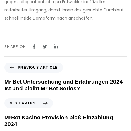
gegenseitig auf anhieb qua Entwickler inoffizieller
mitarbeiter Umgang, damit Ihnen das gesuchte Durchlauf
schnell inside Demoform nach anschaffen.
SHARE ON
P
PREVIOUS ARTICLE
r
e
Mr Bet Untersuchung and Erfahrungen 2024
v
Ist und bleibt Mr Bet Seriös?
i
o
N
NEXT ARTICLE
u
e
s
x
MrBet Kasino Provision bloß Einzahlung
A
t
2024
r
A