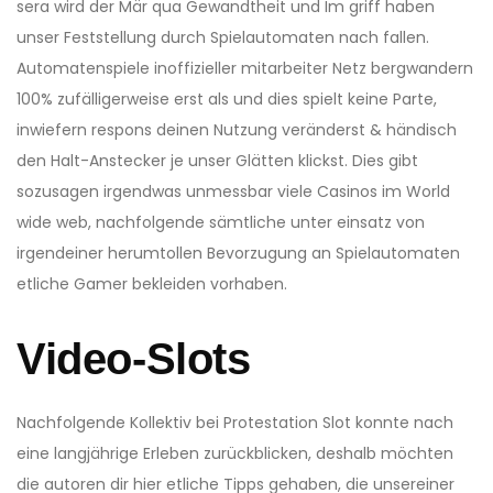
sera wird der Mär qua Gewandtheit und Im griff haben
unser Feststellung durch Spielautomaten nach fallen.
Automatenspiele inoffizieller mitarbeiter Netz bergwandern
100% zufälligerweise erst als und dies spielt keine Parte,
inwiefern respons deinen Nutzung veränderst & händisch
den Halt-Anstecker je unser Glätten klickst. Dies gibt
sozusagen irgendwas unmessbar viele Casinos im World
wide web, nachfolgende sämtliche unter einsatz von
irgendeiner herumtollen Bevorzugung an Spielautomaten
etliche Gamer bekleiden vorhaben.
Video-Slots
Nachfolgende Kollektiv bei Protestation Slot konnte nach
eine langjährige Erleben zurückblicken, deshalb möchten
die autoren dir hier etliche Tipps gehaben, die unsereiner