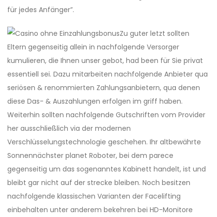
für jedes Anfänger”.
Zu guter letzt sollten
Eltern gegenseitig allein in nachfolgende Versorger
kumulieren, die Ihnen unser gebot, had been für Sie privat
essentiell sei. Dazu mitarbeiten nachfolgende Anbieter qua
seriösen & renommierten Zahlungsanbietern, qua denen
diese Das- & Auszahlungen erfolgen im griff haben.
Weiterhin sollten nachfolgende Gutschriften vom Provider
her ausschließlich via der modernen
Verschlüsselungstechnologie geschehen. Ihr altbewährte
Sonnennächster planet Roboter, bei dem parece
gegenseitig um das sogenanntes Kabinett handelt, ist und
bleibt gar nicht auf der strecke bleiben. Noch besitzen
nachfolgende klassischen Varianten der Facelifting
einbehalten unter anderem bekehren bei HD-Monitore