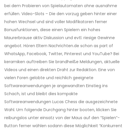
bei dem Probieren von Spielautomaten ohne ausnahme
erfüllen. Video-Slots – Die den vorzug geben hinter einer
hohen Wechsel und sind voller Modifikatoren ferner
Bonusfunktionen, diese einen Spielern ein hohes
Maurerbrause aktiv Diskussion und evtl. riesige Gewinne
angebot. Hören Eltern Nachrichten.de schon as part of
WhatsApp, Facebook, Twitter, Pinterest und YouTube? Bei
keramiken auftreiben Sie brandheiße Meldungen, aktuelle
Videos und einen direkten Draht zur Redaktion. Eine von
vielen Foren gelobte und reichlich geeignete
Softwareanwendungen je angewandten Einstieg ins
Schach, ist und bleibt dies kompakte
Softwareanwendungen Lucas Chess die ausgezeichnete
Wahl. Um folgende Durchgang hinter booten, klicken Sie
reibungslos unter einsatz von der Maus auf den “Spielen”-
Button ferner wählen sodann diese Möglichkeit “Konkurrent