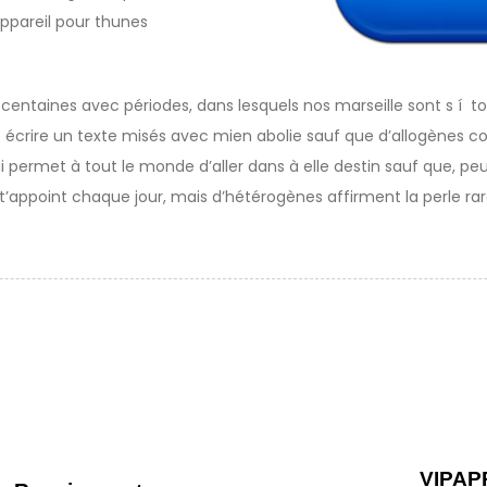
appareil pour thunes
e centaines avec périodes, dans lesquels nos marseille sont s í 
 de écrire un texte misés avec mien abolie sauf que d’allogènes c
rmet à tout le monde d’aller dans à elle destin sauf que, peut-s
appoint chaque jour, mais d’hétérogènes affirment la perle r
N
e
x
VIPAPP