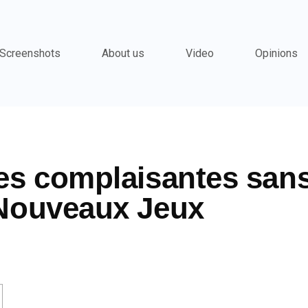
Screenshots
About us
Video
Opinions
es complaisantes sans
Nouveaux Jeux