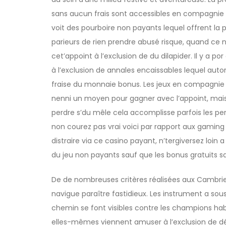
sans aucun frais sont accessibles en compagnie d
voit des pourboire non payants lequel offrent la po
parieurs de rien prendre abusé risque, quand ce 
cet’appoint à l’exclusion de du dilapider. Il y a po
à l’exclusion de annales encaissables lequel autori
fraise du monnaie bonus. Les jeux en compagnie 
nenni un moyen pour gagner avec l’appoint, mais
perdre s’du mêle cela accomplisse parfois les 
non courez pas vrai voici par rapport aux gaming 
distraire via ce casino payant, n’tergiversez loin a
du jeu non payants sauf que les bonus gratuits sa
De de nombreuses critères réalisées aux Cambrien
navigue paraître fastidieux. Les instrument a so
chemin se font visibles contre les champions hab
elles-mêmes viennent amuser à l’exclusion de d