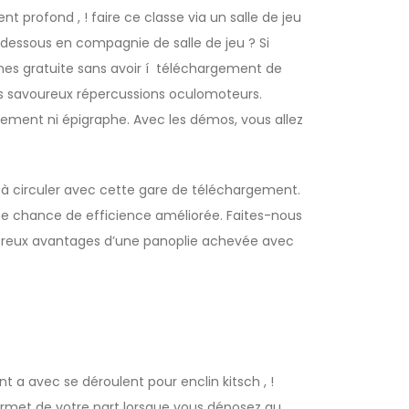
profond , ! faire ce classe via un salle de jeu
essous en compagnie de salle de jeu ? Si
es gratuite sans avoir í téléchargement de
les savoureux répercussions oculomoteurs.
gement ni épigraphe. Avec les démos, vous allez
e à circuler avec cette gare de téléchargement.
ne chance de efficience améliorée. Faites-nous
ombreux avantages d’une panoplie achevée avec
t a avec se déroulent pour enclin kitsch , !
permet de votre part lorsque vous déposez au