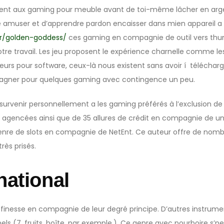
ent aux gaming pour meuble avant de toi-même lâcher en argent 
muser et d’apprendre pardon encaisser dans mien appareil a d
fr/golden-goddess/
ces gaming en compagnie de outil vers thun
 votre travail. Les jeu proposent le expérience charnelle comme 
teurs pour software, ceux-là nous existent sans avoir í téléchar
gagner pour quelques gaming avec contingence un peu.
a survenir personnellement a les gaming préférés à l’exclusion d
agencées ainsi que de 35 allures de crédit en compagnie de u
ce genre de slots en compagnie de NetEnt. Ce auteur offre de n
très prisés.
rnational
la finesse en compagnie de leur degré principe. D’autres instrumen
s (7, fruits, boîte, par exemple.). Ce genre avec pourboire s’