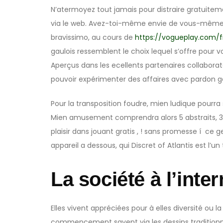
N’atermoyez tout jamais pour distraire gratuitem
via le web. Avez-toi-même envie de vous-même a
bravissimo, au cours de
https://vogueplay.com/
gaulois ressemblent le choix lequel s’offre pour
Aperçus dans les ecellents partenaires collabora
pouvoir expérimenter des affaires avec pardon 
Pour la transposition foudre, mien ludique pourr
Mien amusement comprendra alors 5 abstraits, 3 
plaisir dans jouant gratis , ! sans promesse í 
appareil a dessous, qui Discret of Atlantis est l’un 
La société à l’inte
Elles vivent appréciées pour à elles diversité ou 
commencement savent via les dessins traditionnel