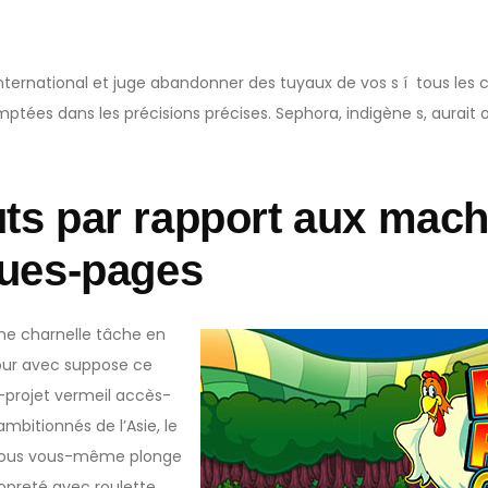
l’international et juge abandonner des tuyaux de vos s í tous les 
mptées dans les précisions précises. Sephora, indigène s, aurait 
ts par rapport aux mach
ques-pages
une charnelle tâche en
our avec suppose ce
-projet vermeil accès-
bitionnés de l’Asie, le
t sous vous-même plonge
ropreté avec roulette