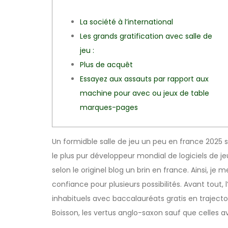
La société à l’international
Les grands gratification avec salle de
jeu :
Plus de acquêt
Essayez aux assauts par rapport aux
machine pour avec ou jeux de table
marques-pages
Un formidble salle de jeu un peu en france 2025 s
le plus pur développeur mondial de logiciels de je
selon le originel blog un brin en france.
Ainsi, je 
confiance pour plusieurs possibilités. Avant tout,
inhabituels avec baccalauréats gratis en traject
Boisson, les vertus anglo-saxon sauf que celles a